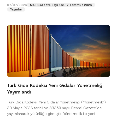
07/07/2026
MA | Gazette Sayı 161: 7 Temmuz 2026
Yayınlar
Pozisyon
E-Posta Adresi
*
Telefon Numarası
*
Konu
*
Türk Gıda Kodeksi Yeni Gıdalar Yönetmeliği
Yayımlandı
Bu iletişim formu aracılığıyla sağlanan kişisel
P
r
verilerle ilgili
aydınlatma metni
ni okudum ve
Türk Gıda Kodeksi Yeni Gıdalar Yönetmeliği (“Yönetmelik“),
i
anladım.
v
20 Mayıs 2026 tarihli ve 33259 sayılı Resmî Gazete’de
Bu iletişim formunu göndererek,
aydınlatma
A
a
yayımlanarak yürürlüğe girmiştir. Yönetmelik ile yeni
p
metni
nde açıklanan şekilde kişisel verilerimin
c