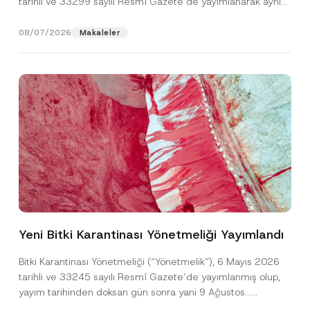
tarihli ve 33299 sayılı Resmî Gazete’de yayımlanarak aynı
gün yürürlüğe...
[Devamını Oku]
08/07/2026
Makaleler
F
Ad
*
i
r
Yeni Bitki Karantinası Yönetmeliği Yayımlandı
m
a
Soyad
*
*
Bitki Karantinası Yönetmeliği (“Yönetmelik”), 6 Mayıs 2026
S
tarihli ve 33245 sayılı Resmî Gazete’de yayımlanmış olup,
o
y
yayım tarihinden doksan gün sonra yani 9 Ağustos...
Firma
a
[Devamını Oku]
d