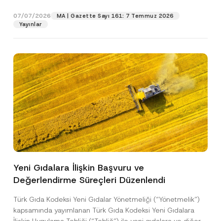
p
işlenmesine izin veriyorum.
y
gıdalara...
[Devamını Oku]
r
N
07/07/2026
o
MA | Gazette Sayı 161: 7 Temmuz 2026
o
GÖNDER
v
Yayınlar
t
e
i
*
c
e
*
Yeni Gıdalara İlişkin Başvuru ve
Değerlendirme Süreçleri Düzenlendi
Türk Gıda Kodeksi Yeni Gıdalar Yönetmeliği (“Yönetmelik”)
kapsamında yayımlanan Türk Gıda Kodeksi Yeni Gıdalara