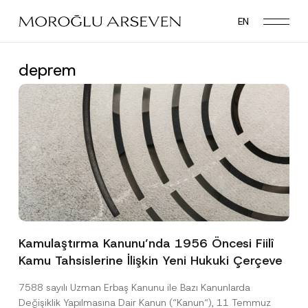
Skip
EN
to
main
content
deprem
Kamulaştırma Kanunu’nda 1956 Öncesi Fiilî
Kamu Tahsislerine İlişkin Yeni Hukuki Çerçeve
7588 sayılı Uzman Erbaş Kanunu ile Bazı Kanunlarda
Değişiklik Yapılmasına Dair Kanun (“Kanun“), 11 Temmuz