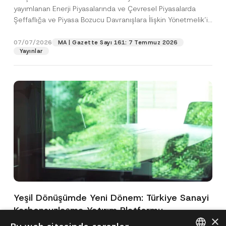
yayımlanan Enerji Piyasalarında ve Çevresel Piyasalarda
Şeffaflığa ve Piyasa Bozucu Davranışlara İlişkin Yönetmelik’in
(“Yönetmelik”)...
[Devamını Oku]
07/07/2026
MA | Gazette Sayı 161: 7 Temmuz 2026
Yayınlar
Yeşil Dönüşümde Yeni Dönem: Türkiye Sanayi
Karbonsuzlaşma Yatırım Platformu
×
Oluşturuldu