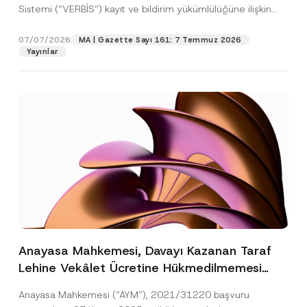
Sistemi (“VERBİS”) kayıt ve bildirim yükümlülüğüne ilişkin
eşikler Kişisel...
[Devamını Oku]
07/07/2026
MA | Gazette Sayı 161: 7 Temmuz 2026
Yayınlar
Anayasa Mahkemesi, Davayı Kazanan Taraf
Lehine Vekâlet Ücretine Hükmedilmemesi
Nedeniyle Mahkemeye Erişim Hakkının İhlal
Anayasa Mahkemesi (“AYM”), 2021/31220 başvuru
Edildiğine Karar Verdi