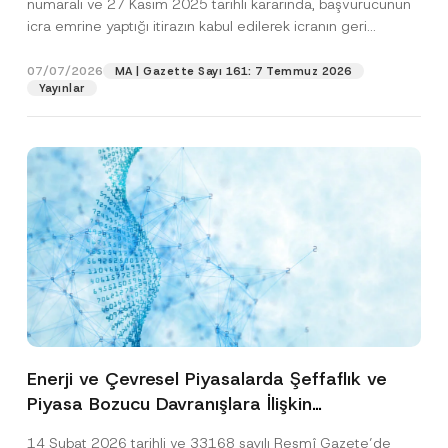
numaralı ve 27 Kasım 2025 tarihli kararında, başvurucunun
icra emrine yaptığı itirazın kabul edilerek icranın geri
bırakılmasına karar...
[Devamını Oku]
07/07/2026
MA | Gazette Sayı 161: 7 Temmuz 2026
Yayınlar
Enerji ve Çevresel Piyasalarda Şeffaflık ve
Piyasa Bozucu Davranışlara İlişkin
Yönetmelik’in Yürürlük Tarihi Ertelendi
14 Şubat 2026 tarihli ve 33168 sayılı Resmî Gazete’de