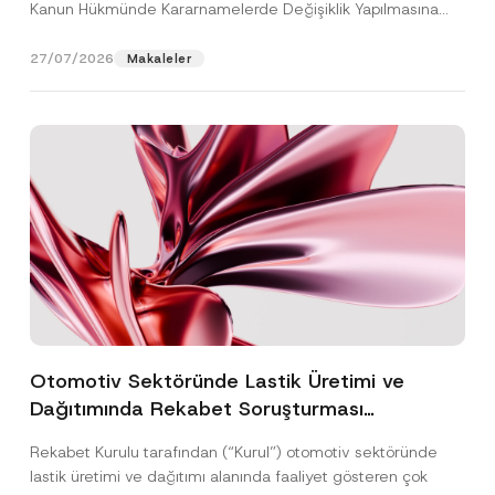
Kanun Hükmünde Kararnamelerde Değişiklik Yapılmasına
Dair...
[Devamını Oku]
27/07/2026
Makaleler
Otomotiv Sektöründe Lastik Üretimi ve
Dağıtımında Rekabet Soruşturması
Sonuçlandı: Toplam 3,6 Milyar TL İdari Para
Rekabet Kurulu tarafından (“Kurul”) otomotiv sektöründe
Cezasına Hükmedilmiştir
lastik üretimi ve dağıtımı alanında faaliyet gösteren çok