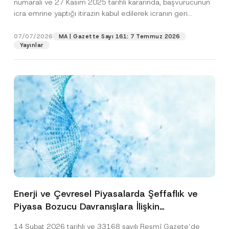
numaralı ve 27 Kasım 2025 tarihli kararında, başvurucunun
icra emrine yaptığı itirazın kabul edilerek icranın geri
bırakılmasına karar...
[Devamını Oku]
07/07/2026
MA | Gazette Sayı 161: 7 Temmuz 2026
Yayınlar
Enerji ve Çevresel Piyasalarda Şeffaflık ve
Piyasa Bozucu Davranışlara İlişkin
Yönetmelik’in Yürürlük Tarihi Ertelendi
14 Şubat 2026 tarihli ve 33168 sayılı Resmî Gazete’de