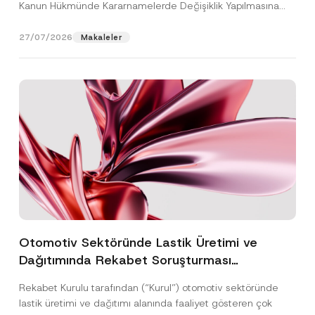
Kanun Hükmünde Kararnamelerde Değişiklik Yapılmasına
Dair...
[Devamını Oku]
27/07/2026
Makaleler
Otomotiv Sektöründe Lastik Üretimi ve
Dağıtımında Rekabet Soruşturması
Sonuçlandı: Toplam 3,6 Milyar TL İdari Para
Rekabet Kurulu tarafından (“Kurul”) otomotiv sektöründe
Cezasına Hükmedilmiştir
lastik üretimi ve dağıtımı alanında faaliyet gösteren çok