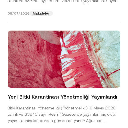
tarihli ve 33299 sayılı Resmî Gazete’de yayımlanarak aynı
gün yürürlüğe...
[Devamını Oku]
08/07/2026
Makaleler
*
Ad
*
*
A
Yeni Bitki Karantinası Yönetmeliği Yayımlandı
d
r
Soyad
*
e
Bitki Karantinası Yönetmeliği (“Yönetmelik”), 6 Mayıs 2026
s
tarihli ve 33245 sayılı Resmî Gazete’de yayımlanmış olup,
i
yayım tarihinden doksan gün sonra yani 9 Ağustos...
Firma
[Devamını Oku]