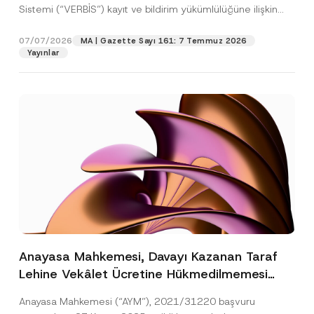
Sistemi (“VERBİS”) kayıt ve bildirim yükümlülüğüne ilişkin
eşikler Kişisel...
[Devamını Oku]
07/07/2026
MA | Gazette Sayı 161: 7 Temmuz 2026
Yayınlar
Anayasa Mahkemesi, Davayı Kazanan Taraf
Lehine Vekâlet Ücretine Hükmedilmemesi
Nedeniyle Mahkemeye Erişim Hakkının İhlal
Anayasa Mahkemesi (“AYM”), 2021/31220 başvuru
Edildiğine Karar Verdi