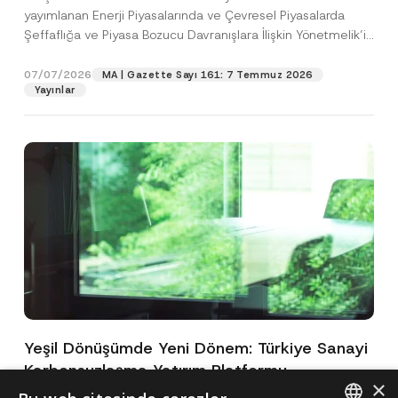
yayımlanan Enerji Piyasalarında ve Çevresel Piyasalarda
Şeffaflığa ve Piyasa Bozucu Davranışlara İlişkin Yönetmelik’in
(“Yönetmelik”)...
[Devamını Oku]
07/07/2026
MA | Gazette Sayı 161: 7 Temmuz 2026
Yayınlar
Yeşil Dönüşümde Yeni Dönem: Türkiye Sanayi
Karbonsuzlaşma Yatırım Platformu
×
Oluşturuldu