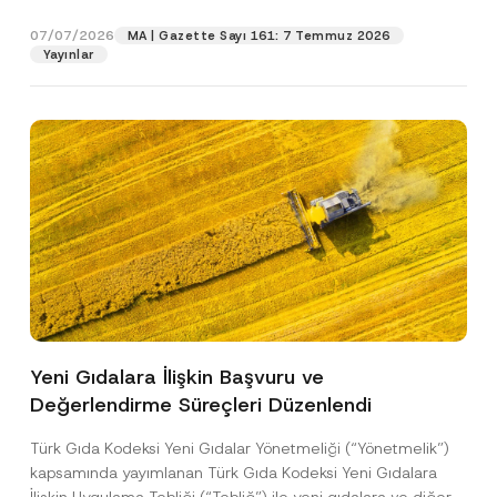
p
işlenmesine izin veriyorum.
y
gıdalara...
[Devamını Oku]
r
N
07/07/2026
o
MA | Gazette Sayı 161: 7 Temmuz 2026
o
GÖNDER
v
Yayınlar
t
e
i
*
c
e
*
Yeni Gıdalara İlişkin Başvuru ve
Değerlendirme Süreçleri Düzenlendi
Türk Gıda Kodeksi Yeni Gıdalar Yönetmeliği (“Yönetmelik”)
kapsamında yayımlanan Türk Gıda Kodeksi Yeni Gıdalara