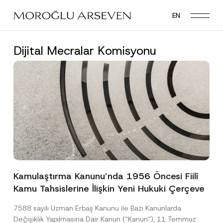
Skip
EN
to
main
content
Dijital Mecralar Komisyonu
Kamulaştırma Kanunu’nda 1956 Öncesi Fiilî
Kamu Tahsislerine İlişkin Yeni Hukuki Çerçeve
7588 sayılı Uzman Erbaş Kanunu ile Bazı Kanunlarda
Değişiklik Yapılmasına Dair Kanun (“Kanun“), 11 Temmuz