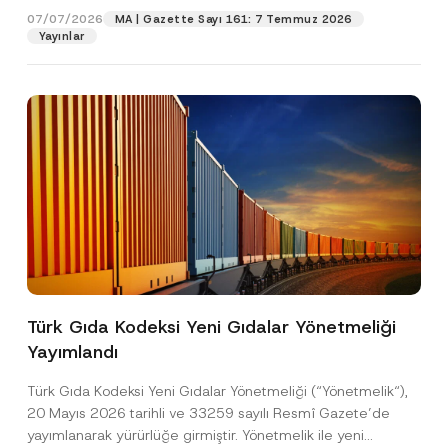
07/07/2026
MA | Gazette Sayı 161: 7 Temmuz 2026
Yayınlar
Pozisyon
E-Posta Adresi
*
Telefon Numarası
*
Konu
*
Türk Gıda Kodeksi Yeni Gıdalar Yönetmeliği
Yayımlandı
Bu iletişim formu aracılığıyla sağlanan kişisel
P
r
verilerle ilgili
aydınlatma metni
ni okudum ve
Türk Gıda Kodeksi Yeni Gıdalar Yönetmeliği (“Yönetmelik“),
i
anladım.
v
20 Mayıs 2026 tarihli ve 33259 sayılı Resmî Gazete’de
Bu iletişim formunu göndererek,
aydınlatma
A
a
yayımlanarak yürürlüğe girmiştir. Yönetmelik ile yeni
p
metni
nde açıklanan şekilde kişisel verilerimin
c