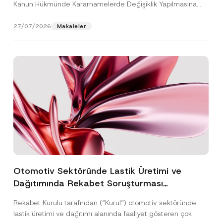
Kanun Hükmünde Kararnamelerde Değişiklik Yapılmasına
Dair...
[Devamını Oku]
27/07/2026
Makaleler
Otomotiv Sektöründe Lastik Üretimi ve
Dağıtımında Rekabet Soruşturması
Sonuçlandı: Toplam 3,6 Milyar TL İdari Para
Rekabet Kurulu tarafından (“Kurul”) otomotiv sektöründe
Cezasına Hükmedilmiştir
lastik üretimi ve dağıtımı alanında faaliyet gösteren çok