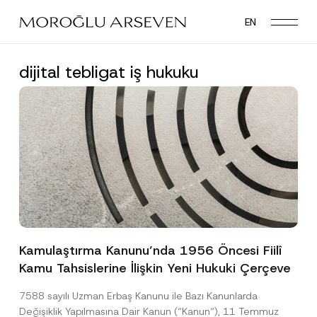
Skip
EN
to
main
content
dijital tebligat iş hukuku
Kamulaştırma Kanunu’nda 1956 Öncesi Fiilî
Kamu Tahsislerine İlişkin Yeni Hukuki Çerçeve
7588 sayılı Uzman Erbaş Kanunu ile Bazı Kanunlarda
Değişiklik Yapılmasına Dair Kanun (“Kanun“), 11 Temmuz