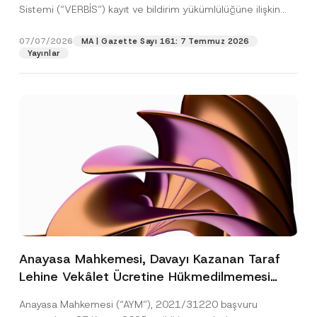
Sistemi (“VERBİS”) kayıt ve bildirim yükümlülüğüne ilişkin
eşikler Kişisel...
[Devamını Oku]
07/07/2026
MA | Gazette Sayı 161: 7 Temmuz 2026
Yayınlar
Anayasa Mahkemesi, Davayı Kazanan Taraf
Lehine Vekâlet Ücretine Hükmedilmemesi
Nedeniyle Mahkemeye Erişim Hakkının İhlal
Anayasa Mahkemesi (“AYM”), 2021/31220 başvuru
Edildiğine Karar Verdi