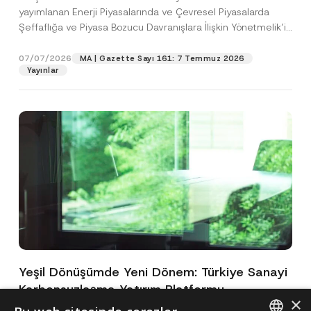
yayımlanan Enerji Piyasalarında ve Çevresel Piyasalarda
Şeffaflığa ve Piyasa Bozucu Davranışlara İlişkin Yönetmelik’in
(“Yönetmelik”)...
[Devamını Oku]
07/07/2026
MA | Gazette Sayı 161: 7 Temmuz 2026
Yayınlar
Yeşil Dönüşümde Yeni Dönem: Türkiye Sanayi
Karbonsuzlaşma Yatırım Platformu
×
Oluşturuldu