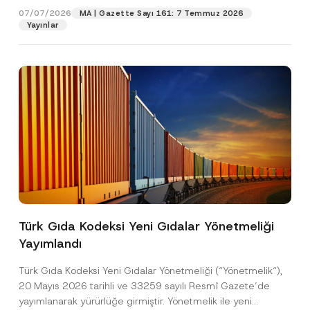
s
07/07/2026
MA | Gazette Sayı 161: 7 Temmuz 2026
t
Yayınlar
Pozisyon
a
E-Posta Adresi
*
Telefon Numarası
*
Konu
*
Türk Gıda Kodeksi Yeni Gıdalar Yönetmeliği
Yayımlandı
Bu iletişim formu aracılığıyla sağlanan kişisel
P
r
verilerle ilgili
aydınlatma metni
ni okudum ve
Türk Gıda Kodeksi Yeni Gıdalar Yönetmeliği (“Yönetmelik“),
i
anladım.
v
20 Mayıs 2026 tarihli ve 33259 sayılı Resmî Gazete’de
Bu iletişim formunu göndererek,
aydınlatma
A
a
yayımlanarak yürürlüğe girmiştir. Yönetmelik ile yeni
p
metni
nde açıklanan şekilde kişisel verilerimin
c