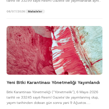
tarihli ve 33299 sayılı Resmî Gazete’de yayımlanarak aynı
gün yürürlüğe...
[Devamını Oku]
08/07/2026
Makaleler
*
Ad
*
N
o
Yeni Bitki Karantinası Yönetmeliği Yayımlandı
t
i
Soyad
*
c
Bitki Karantinası Yönetmeliği (“Yönetmelik”), 6 Mayıs 2026
e
tarihli ve 33245 sayılı Resmî Gazete’de yayımlanmış olup,
E
-
yayım tarihinden doksan gün sonra yani 9 Ağustos...
Firma
P
[Devamını Oku]
o