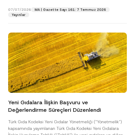
p
işlenmesine izin veriyorum.
y
gıdalara...
[Devamını Oku]
r
N
07/07/2026
o
MA | Gazette Sayı 161: 7 Temmuz 2026
o
GÖNDER
v
Yayınlar
t
e
i
*
c
e
*
Yeni Gıdalara İlişkin Başvuru ve
Değerlendirme Süreçleri Düzenlendi
Türk Gıda Kodeksi Yeni Gıdalar Yönetmeliği (“Yönetmelik”)
kapsamında yayımlanan Türk Gıda Kodeksi Yeni Gıdalara