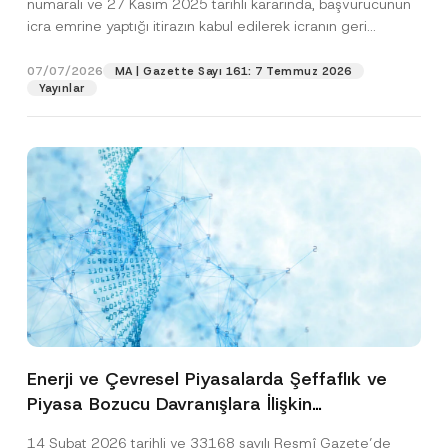
numaralı ve 27 Kasım 2025 tarihli kararında, başvurucunun
icra emrine yaptığı itirazın kabul edilerek icranın geri
bırakılmasına karar...
[Devamını Oku]
07/07/2026
MA | Gazette Sayı 161: 7 Temmuz 2026
Yayınlar
Enerji ve Çevresel Piyasalarda Şeffaflık ve
Piyasa Bozucu Davranışlara İlişkin
Yönetmelik’in Yürürlük Tarihi Ertelendi
14 Şubat 2026 tarihli ve 33168 sayılı Resmî Gazete’de