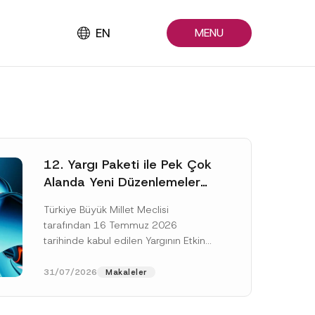
EN
MENU
12. Yargı Paketi ile Pek Çok
Alanda Yeni Düzenlemeler
Yapıldı
Türkiye Büyük Millet Meclisi
tarafından 16 Temmuz 2026
tarihinde kabul edilen Yargının Etkin
ve Verimli İşlemesine Yönelik Bazı
Kanunlarda Değişiklik Yapılmasına
31/07/2026
Makaleler
Dair Kanun...
[Devamını Oku]