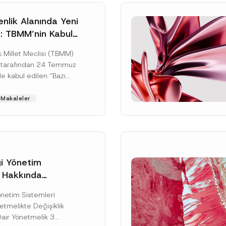
nlik Alanında Yeni
: TBMM’nin Kabul
un Değişikliği
 Millet Meclisi (TBMM)
zete Aşamasında
 tarafından 24 Temmuz
e kabul edilen “Bazı
nun Hükmünde
de Değişiklik
Makaleler
ir...
[Devamını Oku]
gi Yönetim
i Hakkında
kte Değişiklik
Soyad
*
Yönetim Sistemleri
na Dair Yönetmelik
tmelikte Değişiklik
ı
Dair Yönetmelik 3