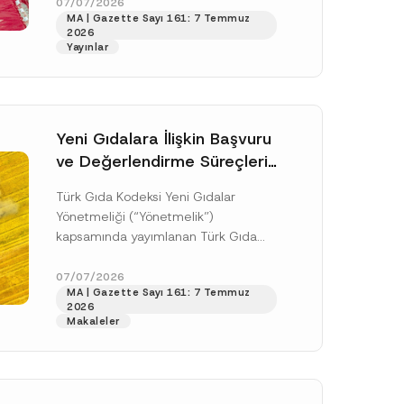
doksan gün sonra yani 9 Ağustos...
07/07/2026
c
MA | Gazette Sayı 161: 7 Temmuz
y
[Devamını Oku]
A
2026
p
Yayınlar
p
r
o
v
e
Yeni Gıdalara İlişkin Başvuru
ve Değerlendirme Süreçleri
Düzenlendi
Türk Gıda Kodeksi Yeni Gıdalar
Yönetmeliği (“Yönetmelik”)
kapsamında yayımlanan Türk Gıda
Kodeksi Yeni Gıdalara İlişkin
Uygulama Tebliği (“Tebliğ”) ile yeni
07/07/2026
.
MA | Gazette Sayı 161: 7 Temmuz
gıdalara ve diğer...
[Devamını Oku]
sine izin veriyorum.
2026
Makaleler