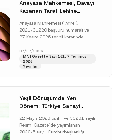
Anayasa Mahkemesi, Davayı
Kazanan Taraf Lehine
Vekâlet Ücretine
Anayasa Mahkemesi (“AYM”),
Hükmedilmemesi Nedeniyle
2021/31220 başvuru numaralı ve
Mahkemeye Erişim Hakkının
27 Kasım 2025 tarihli kararında,
İhlal Edildiğine Karar Verdi
başvurucunun icra emrine yaptığı
itirazın kabul edilerek icranın geri
07/07/2026
MA | Gazette Sayı 161: 7 Temmuz
bırakılmasına karar...
[Devamını Oku]
2026
Yayınlar
Yeşil Dönüşümde Yeni
Dönem: Türkiye Sanayi
Karbonsuzlaşma Yatırım
22 Mayıs 2026 tarihli ve 33261 sayılı
Platformu Oluşturuldu
Resmî Gazete’de yayımlanan
2026/5 sayılı Cumhurbaşkanlığı
Genelgesi (“Genelge”) kapsamında