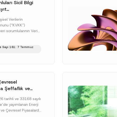
uları Sicil Bilgi
yıt
üne İlişkin Süre
şisel Verilerin
anunu (“KVKK”)
ri sorumlularının Veri
cil Bilgi Sistemi
ıt ve bildirim
e Sayı 161: 7 Temmuz
ilişkin eşikler Kişisel...
ku]
Çevresel
a Şeffaflık ve
zucu Davranışlara
 tarihli ve 33168 sayılı
netmelik’in Yürürlük
’de yayımlanan Enerji
elendi
 ve Çevresel Piyasalarda
 Piyasa Bozucu