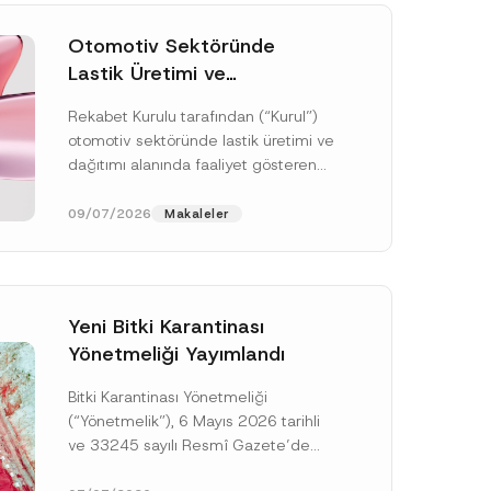
Otomotiv Sektöründe
Lastik Üretimi ve
Dağıtımında Rekabet
Rekabet Kurulu tarafından (“Kurul”)
Soruşturması Sonuçlandı:
otomotiv sektöründe lastik üretimi ve
Toplam 3,6 Milyar TL İdari
dağıtımı alanında faaliyet gösteren
Para Cezasına
çok sayıda teşebbüsün 4054 sayılı
Hükmedilmiştir
Rekabetin Korunması Hakkında
09/07/2026
Makaleler
Kanun’un (“4054...
[Devamını Oku]
Yeni Bitki Karantinası
Yönetmeliği Yayımlandı
Bitki Karantinası Yönetmeliği
*
P
(“Yönetmelik”), 6 Mayıs 2026 tarihli
r
ve 33245 sayılı Resmî Gazete’de
i
v
yayımlanmış olup, yayım tarihinden
a