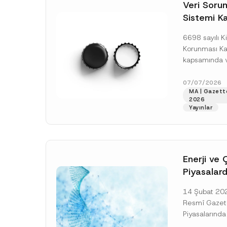
o
Veri Soruml
*
t
Sistemi Ka
i
c
Yükümlülüğ
e
6698 sayılı Ki
*
Uzatımı
Korunması K
kapsamında ve
Sorumluları Si
(“VERBİS”) kay
07/07/2026
MA | Gazett
yükümlülüğüne 
2026
[Devamını O
Yayınlar
Enerji ve 
Piyasalard
Piyasa Bo
14 Şubat 2026
İlişkin Yö
Resmî Gazete
Tarihi Ert
Piyasalarında
Şeffaflığa ve