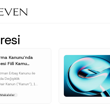
resi
rma Kanunu’nda
si Fiilî Kamu
e İlişkin Yeni
Uzman Erbaş Kanunu ile
rçeve
da Değişiklik
Dair Kanun (“Kanun“), 11
tarihli ve 33307 sayılı
’de yayımlanarak...
Makaleler
ku]