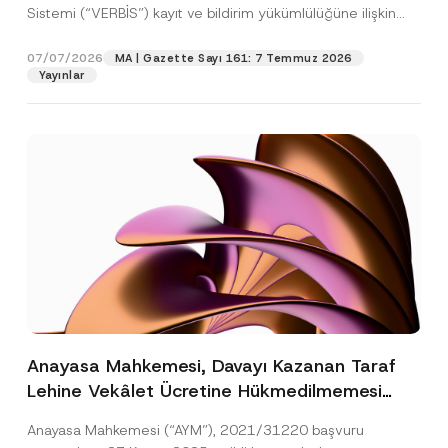
Sistemi (“VERBİS”) kayıt ve bildirim yükümlülüğüne ilişkin
eşikler Kişisel...
[Devamını Oku]
07/07/2026
MA | Gazette Sayı 161: 7 Temmuz 2026
Yayınlar
Anayasa Mahkemesi, Davayı Kazanan Taraf
Lehine Vekâlet Ücretine Hükmedilmemesi
Nedeniyle Mahkemeye Erişim Hakkının İhlal
Anayasa Mahkemesi (“AYM”), 2021/31220 başvuru
Edildiğine Karar Verdi