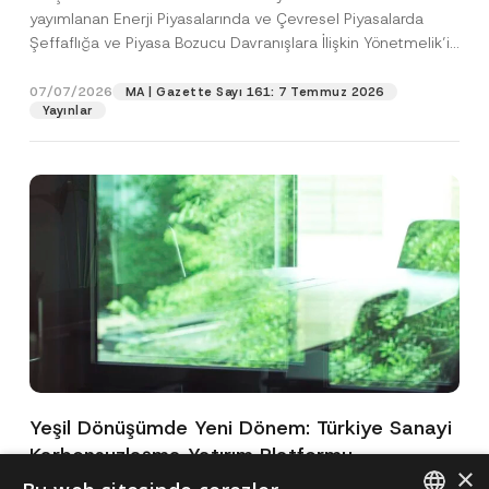
yayımlanan Enerji Piyasalarında ve Çevresel Piyasalarda
Şeffaflığa ve Piyasa Bozucu Davranışlara İlişkin Yönetmelik’in
(“Yönetmelik”)...
[Devamını Oku]
07/07/2026
MA | Gazette Sayı 161: 7 Temmuz 2026
Yayınlar
Yeşil Dönüşümde Yeni Dönem: Türkiye Sanayi
Karbonsuzlaşma Yatırım Platformu
×
Oluşturuldu