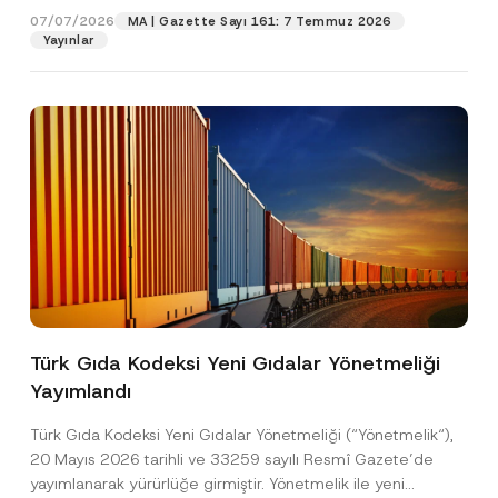
a
07/07/2026
MA | Gazette Sayı 161: 7 Temmuz 2026
c
Yayınlar
Pozisyon
y
E-Posta Adresi
*
Telefon Numarası
*
Konu
*
Türk Gıda Kodeksi Yeni Gıdalar Yönetmeliği
Yayımlandı
Bu iletişim formu aracılığıyla sağlanan kişisel
P
r
verilerle ilgili
aydınlatma metni
ni okudum ve
Türk Gıda Kodeksi Yeni Gıdalar Yönetmeliği (“Yönetmelik“),
i
anladım.
v
20 Mayıs 2026 tarihli ve 33259 sayılı Resmî Gazete’de
Bu iletişim formunu göndererek,
aydınlatma
A
a
yayımlanarak yürürlüğe girmiştir. Yönetmelik ile yeni
p
metni
nde açıklanan şekilde kişisel verilerimin
c