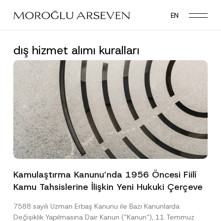
Skip
EN
to
main
content
dış hizmet alımı kuralları
Kamulaştırma Kanunu’nda 1956 Öncesi Fiilî
Kamu Tahsislerine İlişkin Yeni Hukuki Çerçeve
7588 sayılı Uzman Erbaş Kanunu ile Bazı Kanunlarda
Değişiklik Yapılmasına Dair Kanun (“Kanun“), 11 Temmuz