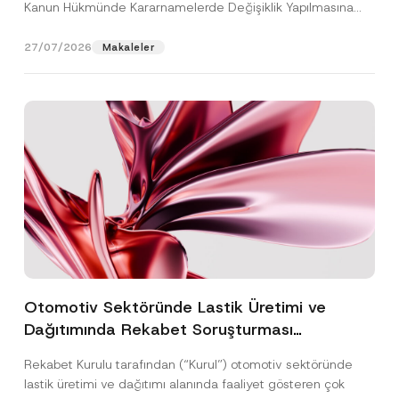
Kanun Hükmünde Kararnamelerde Değişiklik Yapılmasına
Dair...
[Devamını Oku]
27/07/2026
Makaleler
Otomotiv Sektöründe Lastik Üretimi ve
Dağıtımında Rekabet Soruşturması
Sonuçlandı: Toplam 3,6 Milyar TL İdari Para
Rekabet Kurulu tarafından (“Kurul”) otomotiv sektöründe
Cezasına Hükmedilmiştir
lastik üretimi ve dağıtımı alanında faaliyet gösteren çok