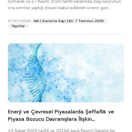
numaralı ve 27 Kasım 2025 tarihli kararında, başvurucunun
icra emrine yaptığı itirazın kabul edilerek icranın geri
bırakılmasına karar...
[Devamını Oku]
07/07/2026
MA | Gazette Sayı 161: 7 Temmuz 2026
Yayınlar
Enerji ve Çevresel Piyasalarda Şeffaflık ve
Piyasa Bozucu Davranışlara İlişkin
Yönetmelik’in Yürürlük Tarihi Ertelendi
14 Şubat 2026 tarihli ve 33168 sayılı Resmî Gazete’de