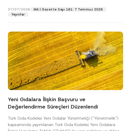
p
işlenmesine izin veriyorum.
y
gıdalara...
[Devamını Oku]
r
N
07/07/2026
o
MA | Gazette Sayı 161: 7 Temmuz 2026
o
GÖNDER
v
Yayınlar
t
e
i
*
c
e
*
Yeni Gıdalara İlişkin Başvuru ve
Değerlendirme Süreçleri Düzenlendi
Türk Gıda Kodeksi Yeni Gıdalar Yönetmeliği (“Yönetmelik”)
kapsamında yayımlanan Türk Gıda Kodeksi Yeni Gıdalara