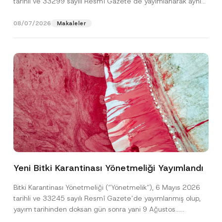
tarihli ve 33299 sayılı Resmî Gazete’de yayımlanarak aynı
gün yürürlüğe...
[Devamını Oku]
08/07/2026
Makaleler
A
Ad
*
d
S
Yeni Bitki Karantinası Yönetmeliği Yayımlandı
o
y
Soyad
*
a
Bitki Karantinası Yönetmeliği (“Yönetmelik”), 6 Mayıs 2026
d
tarihli ve 33245 sayılı Resmî Gazete’de yayımlanmış olup,
P
r
yayım tarihinden doksan gün sonra yani 9 Ağustos...
Firma
i
[Devamını Oku]
v