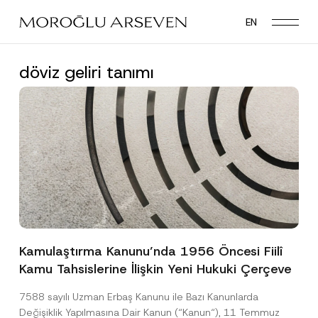
Skip
EN
to
main
content
döviz geliri tanımı
Kamulaştırma Kanunu’nda 1956 Öncesi Fiilî
Kamu Tahsislerine İlişkin Yeni Hukuki Çerçeve
7588 sayılı Uzman Erbaş Kanunu ile Bazı Kanunlarda
Değişiklik Yapılmasına Dair Kanun (“Kanun“), 11 Temmuz