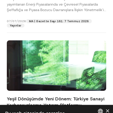
yayımlanan Enerji Piyasalarında ve Çevresel Piyasalarda
Şeffaflığa ve Piyasa Bozucu Davranışlara İlişkin Yönetmelik’in
(“Yönetmelik”)...
[Devamını Oku]
07/07/2026
MA | Gazette Sayı 161: 7 Temmuz 2026
Yayınlar
Yeşil Dönüşümde Yeni Dönem: Türkiye Sanayi
Karbonsuzlaşma Yatırım Platformu
×
Oluşturuldu