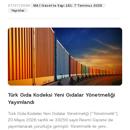
07/07/2026
MA | Gazette Sayı 161: 7 Temmuz 2026
Yayınlar
Pozisyon
E-Posta Adresi
*
Telefon Numarası
*
Konu
*
Türk Gıda Kodeksi Yeni Gıdalar Yönetmeliği
Yayımlandı
Bu iletişim formu aracılığıyla sağlanan kişisel
P
r
verilerle ilgili
aydınlatma metni
ni okudum ve
Türk Gıda Kodeksi Yeni Gıdalar Yönetmeliği (“Yönetmelik“),
i
anladım.
v
20 Mayıs 2026 tarihli ve 33259 sayılı Resmî Gazete’de
Bu iletişim formunu göndererek,
aydınlatma
A
a
yayımlanarak yürürlüğe girmiştir. Yönetmelik ile yeni
p
metni
nde açıklanan şekilde kişisel verilerimin
c