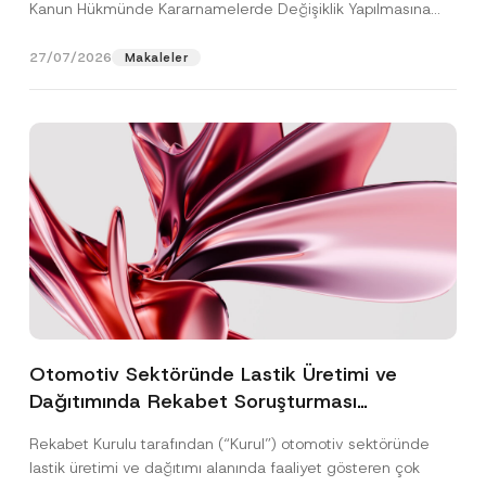
Kanun Hükmünde Kararnamelerde Değişiklik Yapılmasına
Dair...
[Devamını Oku]
27/07/2026
Makaleler
Otomotiv Sektöründe Lastik Üretimi ve
Dağıtımında Rekabet Soruşturması
Sonuçlandı: Toplam 3,6 Milyar TL İdari Para
Rekabet Kurulu tarafından (“Kurul”) otomotiv sektöründe
Cezasına Hükmedilmiştir
lastik üretimi ve dağıtımı alanında faaliyet gösteren çok