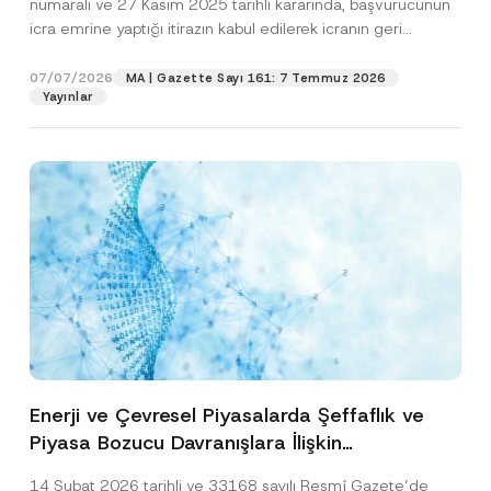
numaralı ve 27 Kasım 2025 tarihli kararında, başvurucunun
icra emrine yaptığı itirazın kabul edilerek icranın geri
bırakılmasına karar...
[Devamını Oku]
07/07/2026
MA | Gazette Sayı 161: 7 Temmuz 2026
Yayınlar
Enerji ve Çevresel Piyasalarda Şeffaflık ve
Piyasa Bozucu Davranışlara İlişkin
Yönetmelik’in Yürürlük Tarihi Ertelendi
14 Şubat 2026 tarihli ve 33168 sayılı Resmî Gazete’de