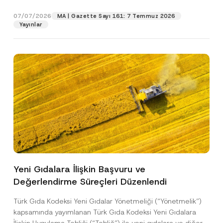
p
işlenmesine izin veriyorum.
y
gıdalara...
[Devamını Oku]
r
N
07/07/2026
o
MA | Gazette Sayı 161: 7 Temmuz 2026
o
GÖNDER
v
Yayınlar
t
e
i
*
c
e
*
Yeni Gıdalara İlişkin Başvuru ve
Değerlendirme Süreçleri Düzenlendi
Türk Gıda Kodeksi Yeni Gıdalar Yönetmeliği (“Yönetmelik”)
kapsamında yayımlanan Türk Gıda Kodeksi Yeni Gıdalara