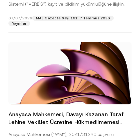
Sistemi (“VERBİS”) kayıt ve bildirim yükümlülüğüne ilişkin
eşikler Kişisel...
[Devamını Oku]
07/07/2026
MA | Gazette Sayı 161: 7 Temmuz 2026
Yayınlar
Anayasa Mahkemesi, Davayı Kazanan Taraf
Lehine Vekâlet Ücretine Hükmedilmemesi
Nedeniyle Mahkemeye Erişim Hakkının İhlal
Anayasa Mahkemesi (“AYM”), 2021/31220 başvuru
Edildiğine Karar Verdi