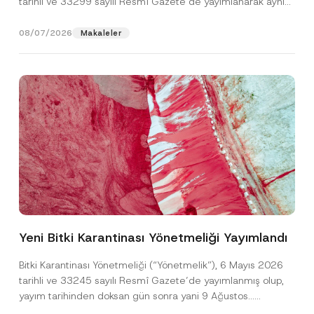
tarihli ve 33299 sayılı Resmî Gazete’de yayımlanarak aynı
gün yürürlüğe...
[Devamını Oku]
08/07/2026
Makaleler
*
Ad
*
*
N
Yeni Bitki Karantinası Yönetmeliği Yayımlandı
o
t
Soyad
*
i
Bitki Karantinası Yönetmeliği (“Yönetmelik”), 6 Mayıs 2026
c
tarihli ve 33245 sayılı Resmî Gazete’de yayımlanmış olup,
e
yayım tarihinden doksan gün sonra yani 9 Ağustos...
Firma
[Devamını Oku]