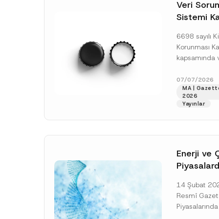
o
Veri Soruml
*
t
Sistemi Ka
i
c
Yükümlülüğ
e
6698 sayılı Ki
*
Uzatımı
Korunması K
kapsamında ve
Sorumluları Si
(“VERBİS”) kay
07/07/2026
MA | Gazett
yükümlülüğüne 
2026
[Devamını O
Yayınlar
Enerji ve 
Piyasalard
Piyasa Bo
14 Şubat 2026
İlişkin Yö
Resmî Gazete
Tarihi Ert
Piyasalarında
Şeffaflığa ve