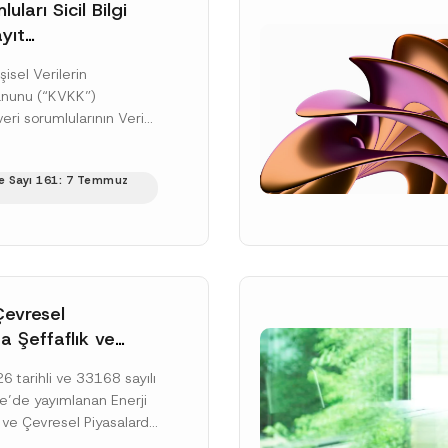
uları Sicil Bilgi
yıt
üne İlişkin Süre
şisel Verilerin
anunu (“KVKK”)
ri sorumlularının Veri
cil Bilgi Sistemi
ıt ve bildirim
e Sayı 161: 7 Temmuz
ilişkin eşikler Kişisel...
ku]
Çevresel
a Şeffaflık ve
zucu Davranışlara
 tarihli ve 33168 sayılı
netmelik’in Yürürlük
’de yayımlanan Enerji
elendi
 ve Çevresel Piyasalarda
 Piyasa Bozucu