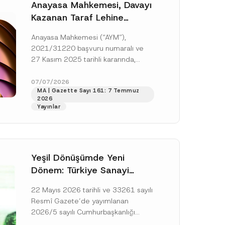
Anayasa Mahkemesi, Davayı
Kazanan Taraf Lehine
Vekâlet Ücretine
Anayasa Mahkemesi (“AYM”),
Hükmedilmemesi Nedeniyle
2021/31220 başvuru numaralı ve
Mahkemeye Erişim Hakkının
27 Kasım 2025 tarihli kararında,
İhlal Edildiğine Karar Verdi
başvurucunun icra emrine yaptığı
itirazın kabul edilerek icranın geri
07/07/2026
MA | Gazette Sayı 161: 7 Temmuz
bırakılmasına karar...
[Devamını Oku]
2026
Yayınlar
Yeşil Dönüşümde Yeni
Dönem: Türkiye Sanayi
Karbonsuzlaşma Yatırım
22 Mayıs 2026 tarihli ve 33261 sayılı
Platformu Oluşturuldu
Resmî Gazete’de yayımlanan
2026/5 sayılı Cumhurbaşkanlığı
Genelgesi (“Genelge”) kapsamında