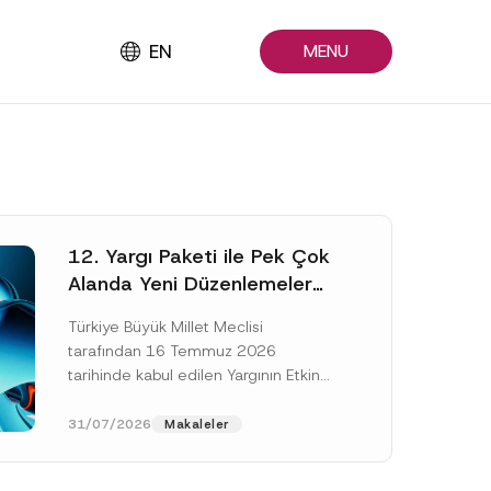
EN
MENU
12. Yargı Paketi ile Pek Çok
Alanda Yeni Düzenlemeler
Yapıldı
Türkiye Büyük Millet Meclisi
tarafından 16 Temmuz 2026
tarihinde kabul edilen Yargının Etkin
ve Verimli İşlemesine Yönelik Bazı
Kanunlarda Değişiklik Yapılmasına
31/07/2026
Makaleler
Dair Kanun...
[Devamını Oku]