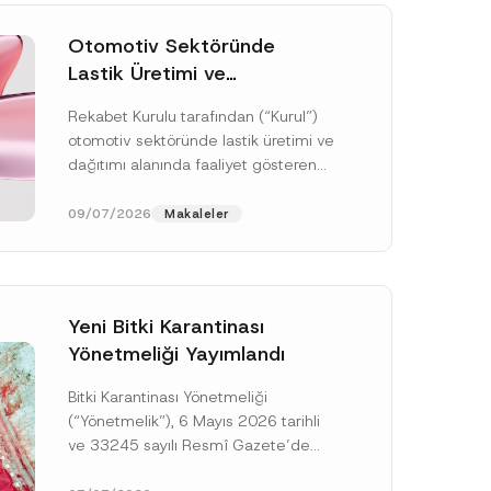
Otomotiv Sektöründe
Lastik Üretimi ve
Dağıtımında Rekabet
Rekabet Kurulu tarafından (“Kurul”)
Soruşturması Sonuçlandı:
otomotiv sektöründe lastik üretimi ve
Toplam 3,6 Milyar TL İdari
dağıtımı alanında faaliyet gösteren
Para Cezasına
çok sayıda teşebbüsün 4054 sayılı
Hükmedilmiştir
Rekabetin Korunması Hakkında
09/07/2026
Makaleler
Kanun’un (“4054...
[Devamını Oku]
Yeni Bitki Karantinası
Yönetmeliği Yayımlandı
Bitki Karantinası Yönetmeliği
K
o
(“Yönetmelik”), 6 Mayıs 2026 tarihli
n
ve 33245 sayılı Resmî Gazete’de
u
*
yayımlanmış olup, yayım tarihinden
*