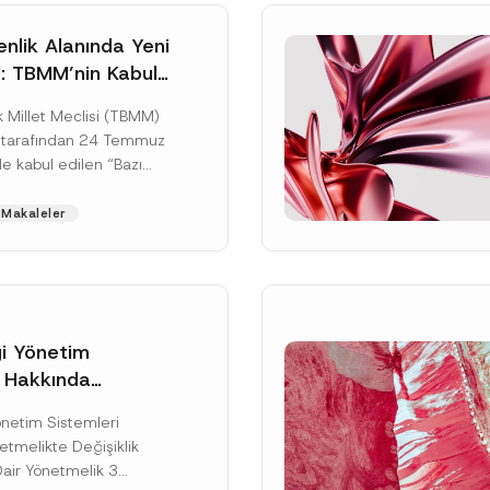
nlik Alanında Yeni
: TBMM’nin Kabul
un Değişikliği
 Millet Meclisi (TBMM)
zete Aşamasında
 tarafından 24 Temmuz
e kabul edilen “Bazı
nun Hükmünde
de Değişiklik
Makaleler
ir...
[Devamını Oku]
gi Yönetim
i Hakkında
kte Değişiklik
Soyad
*
Yönetim Sistemleri
na Dair Yönetmelik
tmelikte Değişiklik
ı
Dair Yönetmelik 3