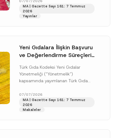
doksan gün sonra yani 9 Ağustos...
07/07/2026
MA | Gazette Sayı 161: 7 Temmuz
[Devamını Oku]
2026
Yayınlar
Yeni Gıdalara İlişkin Başvuru
ve Değerlendirme Süreçleri
Düzenlendi
Türk Gıda Kodeksi Yeni Gıdalar
Yönetmeliği (“Yönetmelik”)
kapsamında yayımlanan Türk Gıda
Kodeksi Yeni Gıdalara İlişkin
Uygulama Tebliği (“Tebliğ”) ile yeni
07/07/2026
.
MA | Gazette Sayı 161: 7 Temmuz
gıdalara ve diğer...
[Devamını Oku]
sine izin veriyorum.
2026
Makaleler