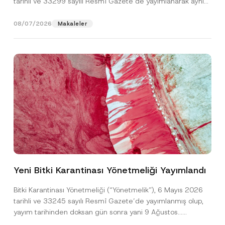
tarihli ve 33299 sayılı Resmî Gazete’de yayımlanarak aynı
gün yürürlüğe...
[Devamını Oku]
08/07/2026
Makaleler
E
Ad
*
-
P
Yeni Bitki Karantinası Yönetmeliği Yayımlandı
o
s
Soyad
*
t
Bitki Karantinası Yönetmeliği (“Yönetmelik”), 6 Mayıs 2026
a
tarihli ve 33245 sayılı Resmî Gazete’de yayımlanmış olup,
*
*
yayım tarihinden doksan gün sonra yani 9 Ağustos...
Firma
[Devamını Oku]