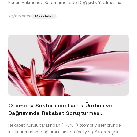
Kanun Hükmünde Kararnamelerde Değişiklik Yapılmasına
Dair...
[Devamını Oku]
27/07/2026
Makaleler
Otomotiv Sektöründe Lastik Üretimi ve
Dağıtımında Rekabet Soruşturması
Sonuçlandı: Toplam 3,6 Milyar TL İdari Para
Rekabet Kurulu tarafından (“Kurul”) otomotiv sektöründe
Cezasına Hükmedilmiştir
lastik üretimi ve dağıtımı alanında faaliyet gösteren çok