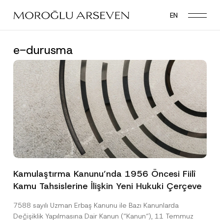
Skip
EN
to
main
content
e-durusma
Kamulaştırma Kanunu’nda 1956 Öncesi Fiilî
Kamu Tahsislerine İlişkin Yeni Hukuki Çerçeve
7588 sayılı Uzman Erbaş Kanunu ile Bazı Kanunlarda
Değişiklik Yapılmasına Dair Kanun (“Kanun“), 11 Temmuz