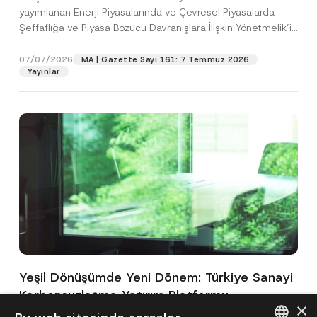
yayımlanan Enerji Piyasalarında ve Çevresel Piyasalarda
Şeffaflığa ve Piyasa Bozucu Davranışlara İlişkin Yönetmelik’in
(“Yönetmelik”)...
[Devamını Oku]
07/07/2026
MA | Gazette Sayı 161: 7 Temmuz 2026
Yayınlar
Yeşil Dönüşümde Yeni Dönem: Türkiye Sanayi
Karbonsuzlaşma Yatırım Platformu
×
Oluşturuldu