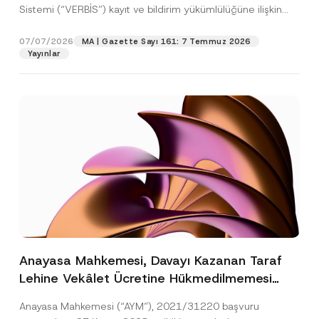
Sistemi (“VERBİS”) kayıt ve bildirim yükümlülüğüne ilişkin
eşikler Kişisel...
[Devamını Oku]
07/07/2026
MA | Gazette Sayı 161: 7 Temmuz 2026
Yayınlar
Anayasa Mahkemesi, Davayı Kazanan Taraf
Lehine Vekâlet Ücretine Hükmedilmemesi
Nedeniyle Mahkemeye Erişim Hakkının İhlal
Anayasa Mahkemesi (“AYM”), 2021/31220 başvuru
Edildiğine Karar Verdi