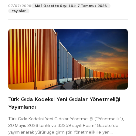
07/07/2026
MA | Gazette Sayı 161: 7 Temmuz 2026
Yayınlar
Pozisyon
E-Posta Adresi
*
Telefon Numarası
*
Konu
*
Türk Gıda Kodeksi Yeni Gıdalar Yönetmeliği
Yayımlandı
Bu iletişim formu aracılığıyla sağlanan kişisel
P
r
verilerle ilgili
aydınlatma metni
ni okudum ve
Türk Gıda Kodeksi Yeni Gıdalar Yönetmeliği (“Yönetmelik“),
i
anladım.
v
20 Mayıs 2026 tarihli ve 33259 sayılı Resmî Gazete’de
Bu iletişim formunu göndererek,
aydınlatma
A
a
yayımlanarak yürürlüğe girmiştir. Yönetmelik ile yeni
p
metni
nde açıklanan şekilde kişisel verilerimin
c