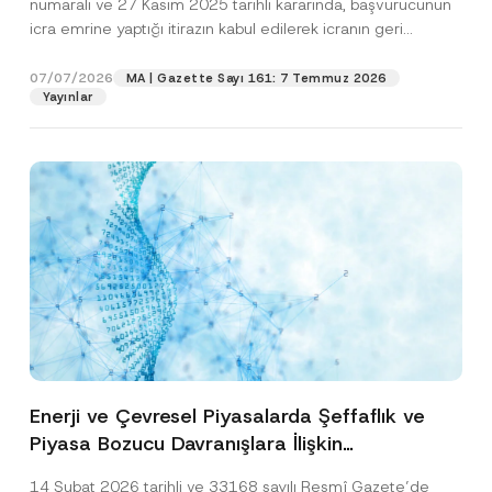
numaralı ve 27 Kasım 2025 tarihli kararında, başvurucunun
icra emrine yaptığı itirazın kabul edilerek icranın geri
bırakılmasına karar...
[Devamını Oku]
07/07/2026
MA | Gazette Sayı 161: 7 Temmuz 2026
Yayınlar
Enerji ve Çevresel Piyasalarda Şeffaflık ve
Piyasa Bozucu Davranışlara İlişkin
Yönetmelik’in Yürürlük Tarihi Ertelendi
14 Şubat 2026 tarihli ve 33168 sayılı Resmî Gazete’de