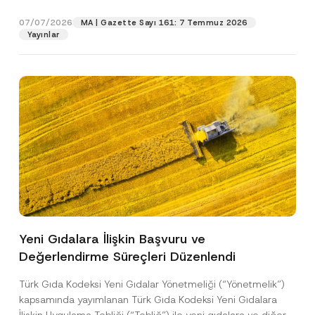
p
işlenmesine izin veriyorum.
y
gıdalara...
[Devamını Oku]
r
N
07/07/2026
o
MA | Gazette Sayı 161: 7 Temmuz 2026
o
GÖNDER
v
Yayınlar
t
e
i
*
c
e
*
Yeni Gıdalara İlişkin Başvuru ve
Değerlendirme Süreçleri Düzenlendi
Türk Gıda Kodeksi Yeni Gıdalar Yönetmeliği (“Yönetmelik”)
kapsamında yayımlanan Türk Gıda Kodeksi Yeni Gıdalara