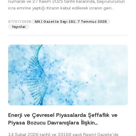
numaralı ve 27 Kasım 2025 tarihli kararında, başvurucunun
icra emrine yaptığı itirazın kabul edilerek icranın geri
bırakılmasına karar...
[Devamını Oku]
07/07/2026
MA | Gazette Sayı 161: 7 Temmuz 2026
Yayınlar
Enerji ve Çevresel Piyasalarda Şeffaflık ve
Piyasa Bozucu Davranışlara İlişkin
Yönetmelik’in Yürürlük Tarihi Ertelendi
14 Şubat 2026 tarihli ve 33168 sayılı Resmî Gazete’de