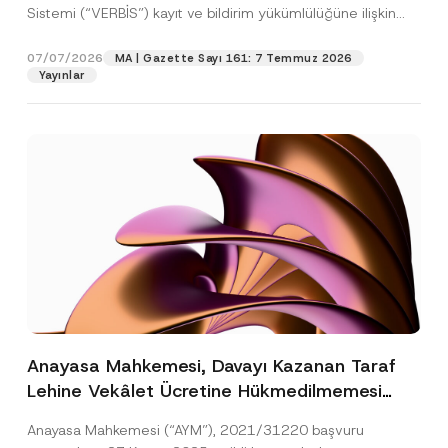
Sistemi (“VERBİS”) kayıt ve bildirim yükümlülüğüne ilişkin
eşikler Kişisel...
[Devamını Oku]
07/07/2026
MA | Gazette Sayı 161: 7 Temmuz 2026
Yayınlar
Anayasa Mahkemesi, Davayı Kazanan Taraf
Lehine Vekâlet Ücretine Hükmedilmemesi
Nedeniyle Mahkemeye Erişim Hakkının İhlal
Anayasa Mahkemesi (“AYM”), 2021/31220 başvuru
Edildiğine Karar Verdi