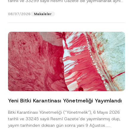
tarihli ve 33299 sayılı Resmî Gazete’de yayımlanarak aynı
gün yürürlüğe...
[Devamını Oku]
08/07/2026
Makaleler
N
Ad
*
o
t
Yeni Bitki Karantinası Yönetmeliği Yayımlandı
i
c
Soyad
*
e
Bitki Karantinası Yönetmeliği (“Yönetmelik”), 6 Mayıs 2026
T
tarihli ve 33245 sayılı Resmî Gazete’de yayımlanmış olup,
e
l
yayım tarihinden doksan gün sonra yani 9 Ağustos...
Firma
e
[Devamını Oku]
f