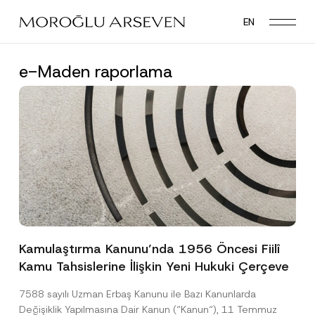
Skip
EN
to
main
content
e-Maden raporlama
Kamulaştırma Kanunu’nda 1956 Öncesi Fiilî
Kamu Tahsislerine İlişkin Yeni Hukuki Çerçeve
7588 sayılı Uzman Erbaş Kanunu ile Bazı Kanunlarda
Değişiklik Yapılmasına Dair Kanun (“Kanun“), 11 Temmuz