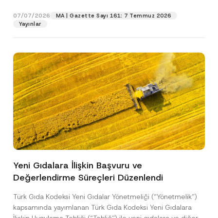
p
işlenmesine izin veriyorum.
y
gıdalara...
[Devamını Oku]
r
N
07/07/2026
o
MA | Gazette Sayı 161: 7 Temmuz 2026
o
GÖNDER
v
Yayınlar
t
e
i
*
c
e
*
Yeni Gıdalara İlişkin Başvuru ve
Değerlendirme Süreçleri Düzenlendi
Türk Gıda Kodeksi Yeni Gıdalar Yönetmeliği (“Yönetmelik”)
kapsamında yayımlanan Türk Gıda Kodeksi Yeni Gıdalara