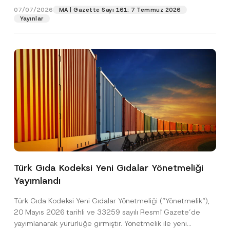
o
07/07/2026
MA | Gazette Sayı 161: 7 Temmuz 2026
n
Yayınlar
Pozisyon
*
E-Posta Adresi
*
Telefon Numarası
*
Konu
*
Türk Gıda Kodeksi Yeni Gıdalar Yönetmeliği
Yayımlandı
Bu iletişim formu aracılığıyla sağlanan kişisel
P
r
verilerle ilgili
aydınlatma metni
ni okudum ve
Türk Gıda Kodeksi Yeni Gıdalar Yönetmeliği (“Yönetmelik“),
i
anladım.
v
20 Mayıs 2026 tarihli ve 33259 sayılı Resmî Gazete’de
Bu iletişim formunu göndererek,
aydınlatma
A
a
yayımlanarak yürürlüğe girmiştir. Yönetmelik ile yeni
p
metni
nde açıklanan şekilde kişisel verilerimin
c