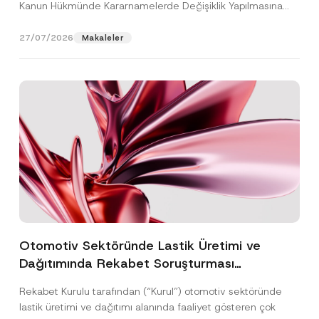
Kanun Hükmünde Kararnamelerde Değişiklik Yapılmasına
Dair...
[Devamını Oku]
27/07/2026
Makaleler
Otomotiv Sektöründe Lastik Üretimi ve
Dağıtımında Rekabet Soruşturması
Sonuçlandı: Toplam 3,6 Milyar TL İdari Para
Rekabet Kurulu tarafından (“Kurul”) otomotiv sektöründe
Cezasına Hükmedilmiştir
lastik üretimi ve dağıtımı alanında faaliyet gösteren çok