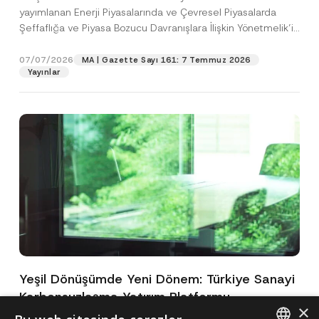
yayımlanan Enerji Piyasalarında ve Çevresel Piyasalarda
Şeffaflığa ve Piyasa Bozucu Davranışlara İlişkin Yönetmelik’in
(“Yönetmelik”)...
[Devamını Oku]
07/07/2026
MA | Gazette Sayı 161: 7 Temmuz 2026
Yayınlar
Yeşil Dönüşümde Yeni Dönem: Türkiye Sanayi
Karbonsuzlaşma Yatırım Platformu
×
Oluşturuldu