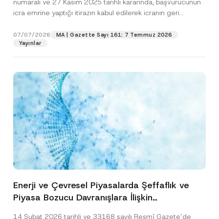
numaralı ve 27 Kasım 2025 tarihli kararında, başvurucunun
icra emrine yaptığı itirazın kabul edilerek icranın geri
bırakılmasına karar...
[Devamını Oku]
07/07/2026
MA | Gazette Sayı 161: 7 Temmuz 2026
Yayınlar
Enerji ve Çevresel Piyasalarda Şeffaflık ve
Piyasa Bozucu Davranışlara İlişkin
Yönetmelik’in Yürürlük Tarihi Ertelendi
14 Şubat 2026 tarihli ve 33168 sayılı Resmî Gazete’de