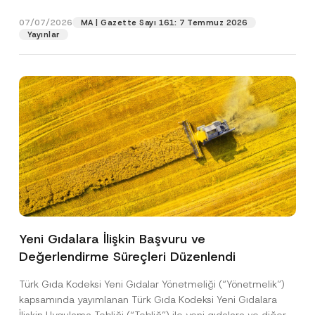
p
işlenmesine izin veriyorum.
y
gıdalara...
[Devamını Oku]
r
N
07/07/2026
o
MA | Gazette Sayı 161: 7 Temmuz 2026
o
GÖNDER
v
Yayınlar
t
e
i
*
c
e
*
Yeni Gıdalara İlişkin Başvuru ve
Değerlendirme Süreçleri Düzenlendi
Türk Gıda Kodeksi Yeni Gıdalar Yönetmeliği (“Yönetmelik”)
kapsamında yayımlanan Türk Gıda Kodeksi Yeni Gıdalara