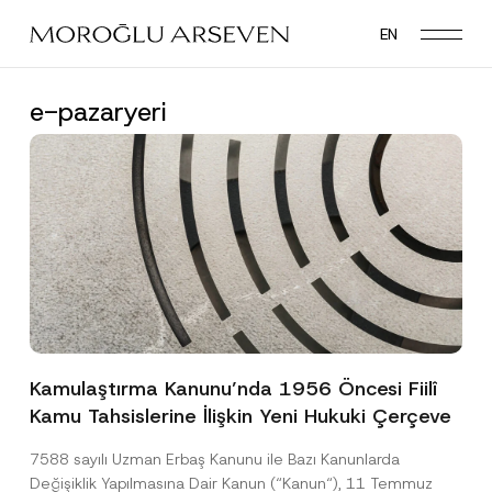
Skip
EN
to
main
content
e-pazaryeri
Kamulaştırma Kanunu’nda 1956 Öncesi Fiilî
Kamu Tahsislerine İlişkin Yeni Hukuki Çerçeve
7588 sayılı Uzman Erbaş Kanunu ile Bazı Kanunlarda
Değişiklik Yapılmasına Dair Kanun (“Kanun“), 11 Temmuz