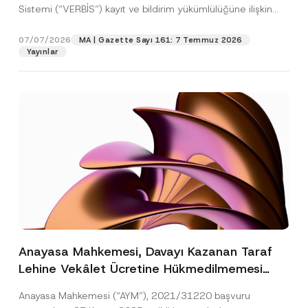
Sistemi (“VERBİS”) kayıt ve bildirim yükümlülüğüne ilişkin
eşikler Kişisel...
[Devamını Oku]
07/07/2026
MA | Gazette Sayı 161: 7 Temmuz 2026
Yayınlar
Anayasa Mahkemesi, Davayı Kazanan Taraf
Lehine Vekâlet Ücretine Hükmedilmemesi
Nedeniyle Mahkemeye Erişim Hakkının İhlal
Anayasa Mahkemesi (“AYM”), 2021/31220 başvuru
Edildiğine Karar Verdi