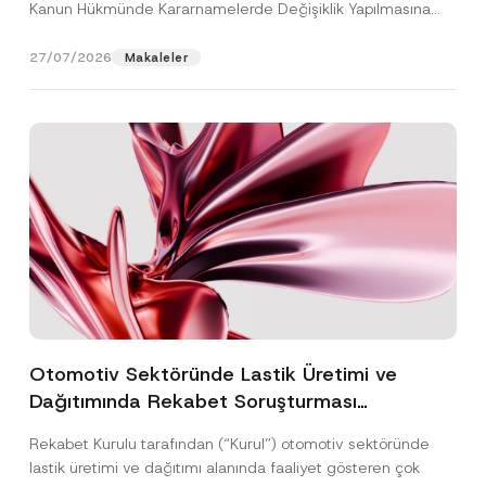
Kanun Hükmünde Kararnamelerde Değişiklik Yapılmasına
Dair...
[Devamını Oku]
27/07/2026
Makaleler
Otomotiv Sektöründe Lastik Üretimi ve
Dağıtımında Rekabet Soruşturması
Sonuçlandı: Toplam 3,6 Milyar TL İdari Para
Rekabet Kurulu tarafından (“Kurul”) otomotiv sektöründe
Cezasına Hükmedilmiştir
lastik üretimi ve dağıtımı alanında faaliyet gösteren çok