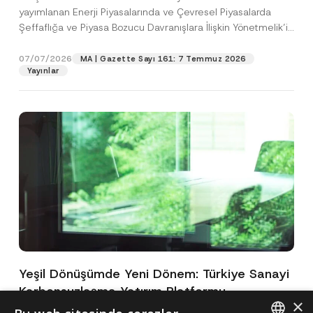
yayımlanan Enerji Piyasalarında ve Çevresel Piyasalarda
Şeffaflığa ve Piyasa Bozucu Davranışlara İlişkin Yönetmelik’in
(“Yönetmelik”)...
[Devamını Oku]
07/07/2026
MA | Gazette Sayı 161: 7 Temmuz 2026
Yayınlar
Yeşil Dönüşümde Yeni Dönem: Türkiye Sanayi
Karbonsuzlaşma Yatırım Platformu
×
Oluşturuldu