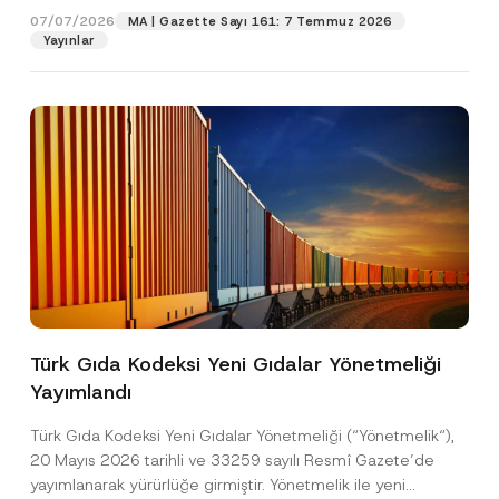
o
07/07/2026
MA | Gazette Sayı 161: 7 Temmuz 2026
s
Yayınlar
Pozisyon
t
a
E-Posta Adresi
*
Telefon Numarası
*
Konu
*
Türk Gıda Kodeksi Yeni Gıdalar Yönetmeliği
Yayımlandı
Bu iletişim formu aracılığıyla sağlanan kişisel
P
r
verilerle ilgili
aydınlatma metni
ni okudum ve
Türk Gıda Kodeksi Yeni Gıdalar Yönetmeliği (“Yönetmelik“),
i
anladım.
v
20 Mayıs 2026 tarihli ve 33259 sayılı Resmî Gazete’de
Bu iletişim formunu göndererek,
aydınlatma
A
a
yayımlanarak yürürlüğe girmiştir. Yönetmelik ile yeni
p
metni
nde açıklanan şekilde kişisel verilerimin
c