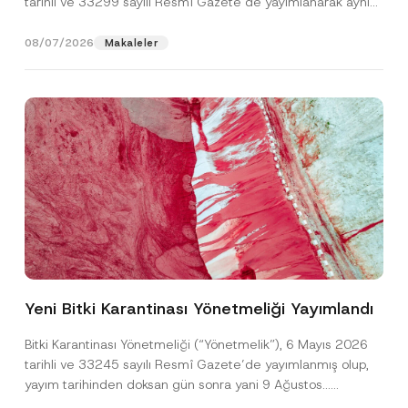
tarihli ve 33299 sayılı Resmî Gazete’de yayımlanarak aynı
gün yürürlüğe...
[Devamını Oku]
08/07/2026
Makaleler
A
Ad
*
p
p
Yeni Bitki Karantinası Yönetmeliği Yayımlandı
r
o
Soyad
*
v
Bitki Karantinası Yönetmeliği (“Yönetmelik”), 6 Mayıs 2026
e
tarihli ve 33245 sayılı Resmî Gazete’de yayımlanmış olup,
*
E
yayım tarihinden doksan gün sonra yani 9 Ağustos...
Firma
-
[Devamını Oku]
P