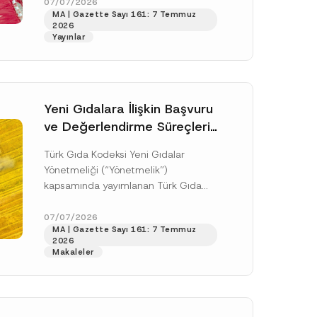
doksan gün sonra yani 9 Ağustos...
07/07/2026
MA | Gazette Sayı 161: 7 Temmuz
[Devamını Oku]
2026
Yayınlar
Yeni Gıdalara İlişkin Başvuru
ve Değerlendirme Süreçleri
Düzenlendi
Türk Gıda Kodeksi Yeni Gıdalar
Yönetmeliği (“Yönetmelik”)
kapsamında yayımlanan Türk Gıda
Kodeksi Yeni Gıdalara İlişkin
Uygulama Tebliği (“Tebliğ”) ile yeni
07/07/2026
.
MA | Gazette Sayı 161: 7 Temmuz
gıdalara ve diğer...
[Devamını Oku]
sine izin veriyorum.
2026
Makaleler