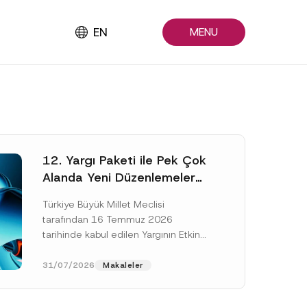
EN
MENU
12. Yargı Paketi ile Pek Çok
Alanda Yeni Düzenlemeler
Yapıldı
Türkiye Büyük Millet Meclisi
tarafından 16 Temmuz 2026
tarihinde kabul edilen Yargının Etkin
ve Verimli İşlemesine Yönelik Bazı
Kanunlarda Değişiklik Yapılmasına
31/07/2026
Makaleler
Dair Kanun...
[Devamını Oku]