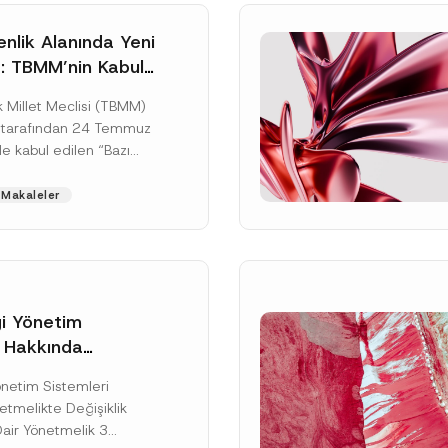
nlik Alanında Yeni
: TBMM’nin Kabul
un Değişikliği
 Millet Meclisi (TBMM)
zete Aşamasında
 tarafından 24 Temmuz
e kabul edilen “Bazı
nun Hükmünde
de Değişiklik
Makaleler
ir...
[Devamını Oku]
gi Yönetim
i Hakkında
kte Değişiklik
Soyad
*
Yönetim Sistemleri
na Dair Yönetmelik
tmelikte Değişiklik
ı
Dair Yönetmelik 3