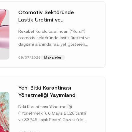
Otomotiv Sektöründe
Lastik Üretimi ve
Dağıtımında Rekabet
Rekabet Kurulu tarafından (“Kurul”)
Soruşturması Sonuçlandı:
otomotiv sektöründe lastik üretimi ve
Toplam 3,6 Milyar TL İdari
dağıtımı alanında faaliyet gösteren
Para Cezasına
çok sayıda teşebbüsün 4054 sayılı
Hükmedilmiştir
Rekabetin Korunması Hakkında
09/07/2026
Makaleler
Kanun’un (“4054...
[Devamını Oku]
Yeni Bitki Karantinası
Yönetmeliği Yayımlandı
Bitki Karantinası Yönetmeliği
(“Yönetmelik”), 6 Mayıs 2026 tarihli
ve 33245 sayılı Resmî Gazete’de
yayımlanmış olup, yayım tarihinden