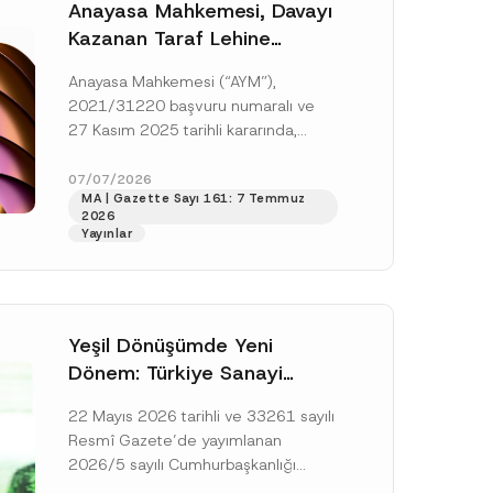
Anayasa Mahkemesi, Davayı
Kazanan Taraf Lehine
Vekâlet Ücretine
Anayasa Mahkemesi (“AYM”),
Hükmedilmemesi Nedeniyle
2021/31220 başvuru numaralı ve
Mahkemeye Erişim Hakkının
27 Kasım 2025 tarihli kararında,
İhlal Edildiğine Karar Verdi
başvurucunun icra emrine yaptığı
itirazın kabul edilerek icranın geri
07/07/2026
MA | Gazette Sayı 161: 7 Temmuz
bırakılmasına karar...
[Devamını Oku]
2026
Yayınlar
Yeşil Dönüşümde Yeni
Dönem: Türkiye Sanayi
Karbonsuzlaşma Yatırım
22 Mayıs 2026 tarihli ve 33261 sayılı
Platformu Oluşturuldu
Resmî Gazete’de yayımlanan
2026/5 sayılı Cumhurbaşkanlığı
Genelgesi (“Genelge”) kapsamında