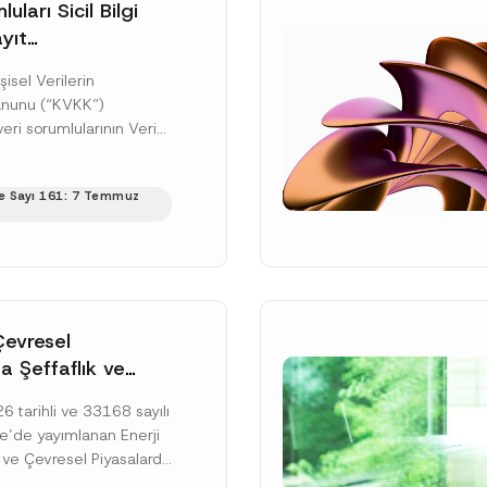
uları Sicil Bilgi
yıt
üne İlişkin Süre
şisel Verilerin
anunu (“KVKK”)
ri sorumlularının Veri
cil Bilgi Sistemi
ıt ve bildirim
e Sayı 161: 7 Temmuz
ilişkin eşikler Kişisel...
ku]
Çevresel
a Şeffaflık ve
zucu Davranışlara
 tarihli ve 33168 sayılı
netmelik’in Yürürlük
’de yayımlanan Enerji
elendi
 ve Çevresel Piyasalarda
 Piyasa Bozucu