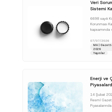
o
Veri Soruml
*
t
Sistemi Ka
i
c
Yükümlülüğ
e
6698 sayılı Ki
*
Uzatımı
Korunması K
kapsamında ve
Sorumluları Si
(“VERBİS”) kay
07/07/2026
MA | Gazett
yükümlülüğüne 
2026
[Devamını O
Yayınlar
Enerji ve 
Piyasalard
Piyasa Bo
14 Şubat 2026
İlişkin Yö
Resmî Gazete
Tarihi Ert
Piyasalarında
Şeffaflığa ve