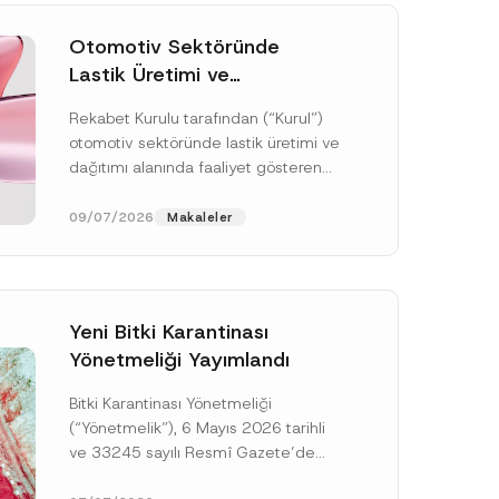
Otomotiv Sektöründe
Lastik Üretimi ve
Dağıtımında Rekabet
Rekabet Kurulu tarafından (“Kurul”)
Soruşturması Sonuçlandı:
otomotiv sektöründe lastik üretimi ve
Toplam 3,6 Milyar TL İdari
dağıtımı alanında faaliyet gösteren
Para Cezasına
çok sayıda teşebbüsün 4054 sayılı
Hükmedilmiştir
Rekabetin Korunması Hakkında
09/07/2026
Makaleler
Kanun’un (“4054...
[Devamını Oku]
Yeni Bitki Karantinası
Yönetmeliği Yayımlandı
Bitki Karantinası Yönetmeliği
*
*
(“Yönetmelik”), 6 Mayıs 2026 tarihli
*
ve 33245 sayılı Resmî Gazete’de
yayımlanmış olup, yayım tarihinden