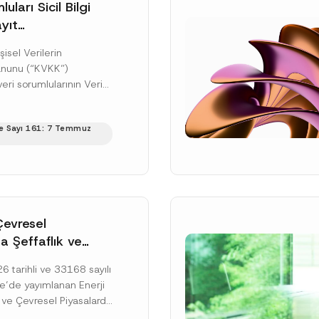
uları Sicil Bilgi
yıt
üne İlişkin Süre
şisel Verilerin
anunu (“KVKK”)
ri sorumlularının Veri
cil Bilgi Sistemi
ıt ve bildirim
e Sayı 161: 7 Temmuz
ilişkin eşikler Kişisel...
ku]
Çevresel
a Şeffaflık ve
zucu Davranışlara
 tarihli ve 33168 sayılı
netmelik’in Yürürlük
’de yayımlanan Enerji
elendi
 ve Çevresel Piyasalarda
 Piyasa Bozucu