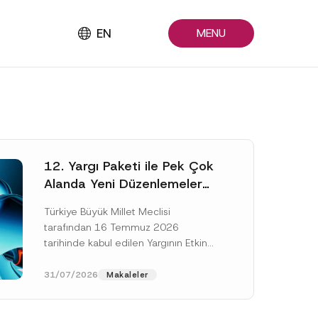
EN
MENU
12. Yargı Paketi ile Pek Çok
Alanda Yeni Düzenlemeler
Yapıldı
Türkiye Büyük Millet Meclisi
tarafından 16 Temmuz 2026
tarihinde kabul edilen Yargının Etkin
ve Verimli İşlemesine Yönelik Bazı
Kanunlarda Değişiklik Yapılmasına
31/07/2026
Makaleler
Dair Kanun...
[Devamını Oku]