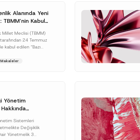
nlik Alanında Yeni
: TBMM’nin Kabul
un Değişikliği
 Millet Meclisi (TBMM)
zete Aşamasında
 tarafından 24 Temmuz
e kabul edilen “Bazı
nun Hükmünde
de Değişiklik
Makaleler
ir...
[Devamını Oku]
gi Yönetim
i Hakkında
kte Değişiklik
Soyad
*
Yönetim Sistemleri
na Dair Yönetmelik
tmelikte Değişiklik
ı
Dair Yönetmelik 3