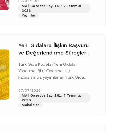
doksan gün sonra yani 9 Ağustos...
07/07/2026
MA | Gazette Sayı 161: 7 Temmuz
[Devamını Oku]
2026
Yayınlar
Yeni Gıdalara İlişkin Başvuru
ve Değerlendirme Süreçleri
Düzenlendi
Türk Gıda Kodeksi Yeni Gıdalar
Yönetmeliği (“Yönetmelik”)
kapsamında yayımlanan Türk Gıda
Kodeksi Yeni Gıdalara İlişkin
Uygulama Tebliği (“Tebliğ”) ile yeni
07/07/2026
.
MA | Gazette Sayı 161: 7 Temmuz
gıdalara ve diğer...
[Devamını Oku]
sine izin veriyorum.
2026
Makaleler