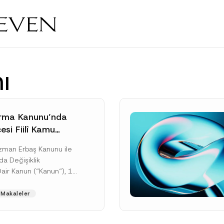
ı
rma Kanunu’nda
si Fiilî Kamu
e İlişkin Yeni
Uzman Erbaş Kanunu ile
rçeve
da Değişiklik
Dair Kanun (“Kanun“), 11
tarihli ve 33307 sayılı
’de yayımlanarak...
Makaleler
ku]