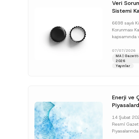
o
Veri Soruml
*
t
Sistemi Ka
i
c
Yükümlülüğ
e
6698 sayılı Ki
*
Uzatımı
Korunması K
kapsamında ve
Sorumluları Si
(“VERBİS”) kay
07/07/2026
MA | Gazett
yükümlülüğüne 
2026
[Devamını O
Yayınlar
Enerji ve 
Piyasalard
Piyasa Bo
14 Şubat 2026
İlişkin Yö
Resmî Gazete
Tarihi Ert
Piyasalarında
Şeffaflığa ve