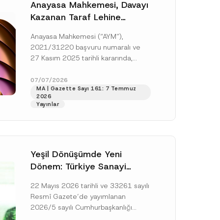
Anayasa Mahkemesi, Davayı
Kazanan Taraf Lehine
Vekâlet Ücretine
Anayasa Mahkemesi (“AYM”),
Hükmedilmemesi Nedeniyle
2021/31220 başvuru numaralı ve
Mahkemeye Erişim Hakkının
27 Kasım 2025 tarihli kararında,
İhlal Edildiğine Karar Verdi
başvurucunun icra emrine yaptığı
itirazın kabul edilerek icranın geri
07/07/2026
MA | Gazette Sayı 161: 7 Temmuz
bırakılmasına karar...
[Devamını Oku]
2026
Yayınlar
Yeşil Dönüşümde Yeni
Dönem: Türkiye Sanayi
Karbonsuzlaşma Yatırım
22 Mayıs 2026 tarihli ve 33261 sayılı
Platformu Oluşturuldu
Resmî Gazete’de yayımlanan
2026/5 sayılı Cumhurbaşkanlığı
Genelgesi (“Genelge”) kapsamında