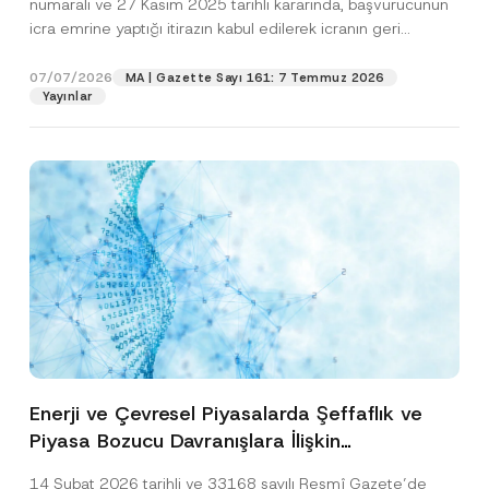
numaralı ve 27 Kasım 2025 tarihli kararında, başvurucunun
icra emrine yaptığı itirazın kabul edilerek icranın geri
bırakılmasına karar...
[Devamını Oku]
07/07/2026
MA | Gazette Sayı 161: 7 Temmuz 2026
Yayınlar
Enerji ve Çevresel Piyasalarda Şeffaflık ve
Piyasa Bozucu Davranışlara İlişkin
Yönetmelik’in Yürürlük Tarihi Ertelendi
14 Şubat 2026 tarihli ve 33168 sayılı Resmî Gazete’de