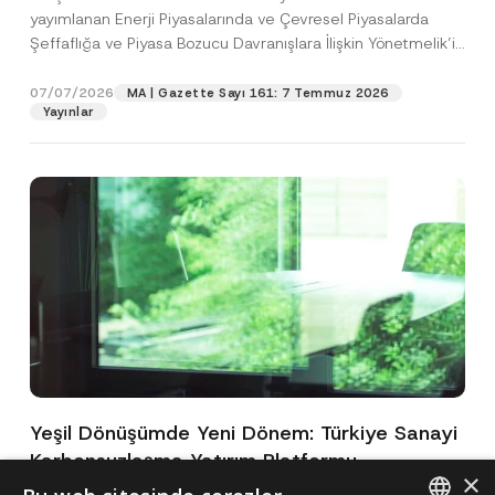
yayımlanan Enerji Piyasalarında ve Çevresel Piyasalarda
Şeffaflığa ve Piyasa Bozucu Davranışlara İlişkin Yönetmelik’in
(“Yönetmelik”)...
[Devamını Oku]
07/07/2026
MA | Gazette Sayı 161: 7 Temmuz 2026
Yayınlar
Yeşil Dönüşümde Yeni Dönem: Türkiye Sanayi
Karbonsuzlaşma Yatırım Platformu
×
Oluşturuldu