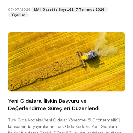
p
işlenmesine izin veriyorum.
y
gıdalara...
[Devamını Oku]
r
N
07/07/2026
o
MA | Gazette Sayı 161: 7 Temmuz 2026
o
GÖNDER
v
Yayınlar
t
e
i
*
c
e
*
Yeni Gıdalara İlişkin Başvuru ve
Değerlendirme Süreçleri Düzenlendi
Türk Gıda Kodeksi Yeni Gıdalar Yönetmeliği (“Yönetmelik”)
kapsamında yayımlanan Türk Gıda Kodeksi Yeni Gıdalara