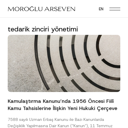
Skip
EN
to
main
content
tedarik zinciri yönetimi
Kamulaştırma Kanunu’nda 1956 Öncesi Fiilî
Kamu Tahsislerine İlişkin Yeni Hukuki Çerçeve
7588 sayılı Uzman Erbaş Kanunu ile Bazı Kanunlarda
Değişiklik Yapılmasına Dair Kanun (“Kanun“), 11 Temmuz