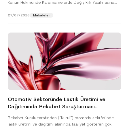
Kanun Hükmünde Kararnamelerde Değişiklik Yapılmasına
Dair...
[Devamını Oku]
27/07/2026
Makaleler
Otomotiv Sektöründe Lastik Üretimi ve
Dağıtımında Rekabet Soruşturması
Sonuçlandı: Toplam 3,6 Milyar TL İdari Para
Rekabet Kurulu tarafından (“Kurul”) otomotiv sektöründe
Cezasına Hükmedilmiştir
lastik üretimi ve dağıtımı alanında faaliyet gösteren çok