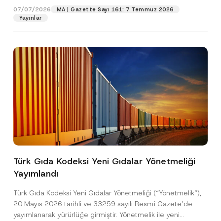
07/07/2026
MA | Gazette Sayı 161: 7 Temmuz 2026
Yayınlar
Pozisyon
E-Posta Adresi
*
Telefon Numarası
*
Konu
*
Türk Gıda Kodeksi Yeni Gıdalar Yönetmeliği
Yayımlandı
Bu iletişim formu aracılığıyla sağlanan kişisel
P
r
verilerle ilgili
aydınlatma metni
ni okudum ve
Türk Gıda Kodeksi Yeni Gıdalar Yönetmeliği (“Yönetmelik“),
i
anladım.
v
20 Mayıs 2026 tarihli ve 33259 sayılı Resmî Gazete’de
Bu iletişim formunu göndererek,
aydınlatma
A
a
yayımlanarak yürürlüğe girmiştir. Yönetmelik ile yeni
p
metni
nde açıklanan şekilde kişisel verilerimin
c