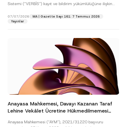
Sistemi (“VERBİS”) kayıt ve bildirim yükümlülüğüne ilişkin
eşikler Kişisel...
[Devamını Oku]
07/07/2026
MA | Gazette Sayı 161: 7 Temmuz 2026
Yayınlar
Anayasa Mahkemesi, Davayı Kazanan Taraf
Lehine Vekâlet Ücretine Hükmedilmemesi
Nedeniyle Mahkemeye Erişim Hakkının İhlal
Anayasa Mahkemesi (“AYM”), 2021/31220 başvuru
Edildiğine Karar Verdi