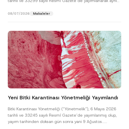
tarihli ve 33299 sayılı Resmî Gazete’de yayımlanarak aynı
gün yürürlüğe...
[Devamını Oku]
08/07/2026
Makaleler
A
Ad
*
d
r
Yeni Bitki Karantinası Yönetmeliği Yayımlandı
e
s
Soyad
*
i
Bitki Karantinası Yönetmeliği (“Yönetmelik”), 6 Mayıs 2026
*
tarihli ve 33245 sayılı Resmî Gazete’de yayımlanmış olup,
*
yayım tarihinden doksan gün sonra yani 9 Ağustos...
Firma
[Devamını Oku]