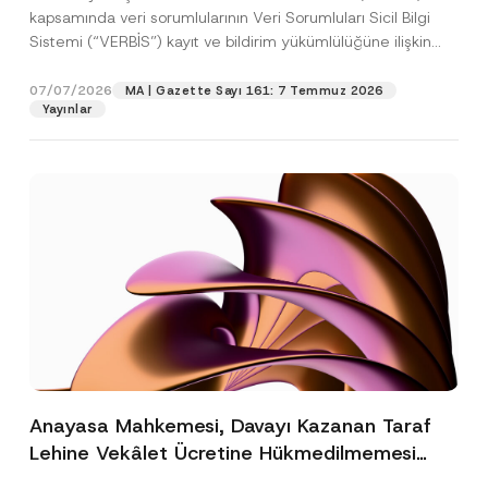
kapsamında veri sorumlularının Veri Sorumluları Sicil Bilgi
Sistemi (“VERBİS”) kayıt ve bildirim yükümlülüğüne ilişkin
eşikler Kişisel...
[Devamını Oku]
07/07/2026
MA | Gazette Sayı 161: 7 Temmuz 2026
Yayınlar
Anayasa Mahkemesi, Davayı Kazanan Taraf
Lehine Vekâlet Ücretine Hükmedilmemesi
Nedeniyle Mahkemeye Erişim Hakkının İhlal