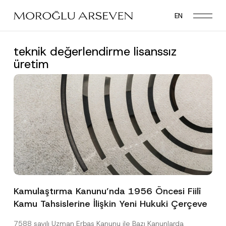
Skip
EN
to
main
content
teknik değerlendirme lisanssız
üretim
Kamulaştırma Kanunu’nda 1956 Öncesi Fiilî
Kamu Tahsislerine İlişkin Yeni Hukuki Çerçeve
7588 sayılı Uzman Erbaş Kanunu ile Bazı Kanunlarda