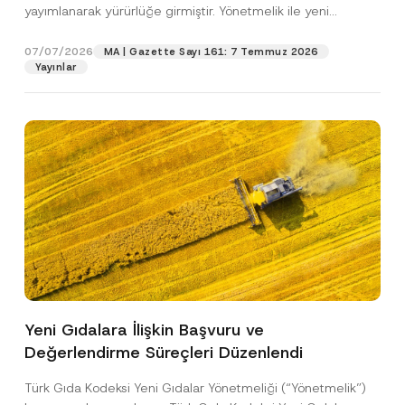
c
T
yayımlanarak yürürlüğe girmiştir. Yönetmelik ile yeni
p
işlenmesine izin veriyorum.
y
e
r
gıdalara...
[Devamını Oku]
N
l
o
o
e
07/07/2026
MA | Gazette Sayı 161: 7 Temmuz 2026
GÖNDER
v
t
f
Yayınlar
e
i
o
*
c
n
e
*
Yeni Gıdalara İlişkin Başvuru ve
Değerlendirme Süreçleri Düzenlendi
Türk Gıda Kodeksi Yeni Gıdalar Yönetmeliği (“Yönetmelik”)