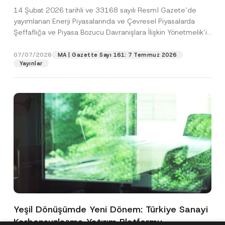
Yönetmelik’in Yürürlük Tarihi Ertelendi
14 Şubat 2026 tarihli ve 33168 sayılı Resmî Gazete’de
yayımlanan Enerji Piyasalarında ve Çevresel Piyasalarda
Şeffaflığa ve Piyasa Bozucu Davranışlara İlişkin Yönetmelik’in
(“Yönetmelik”)...
[Devamını Oku]
07/07/2026
MA | Gazette Sayı 161: 7 Temmuz 2026
Yayınlar
Yeşil Dönüşümde Yeni Dönem: Türkiye Sanayi
Karbonsuzlaşma Yatırım Platformu