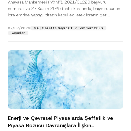
Anayasa Mahkemesi (“AYM”), 2021/31220 başvuru
Edildiğine Karar Verdi
numaralı ve 27 Kasım 2025 tarihli kararında, başvurucunun
icra emrine yaptığı itirazın kabul edilerek icranın geri
bırakılmasına karar...
[Devamını Oku]
07/07/2026
MA | Gazette Sayı 161: 7 Temmuz 2026
Yayınlar
Enerji ve Çevresel Piyasalarda Şeffaflık ve
Piyasa Bozucu Davranışlara İlişkin