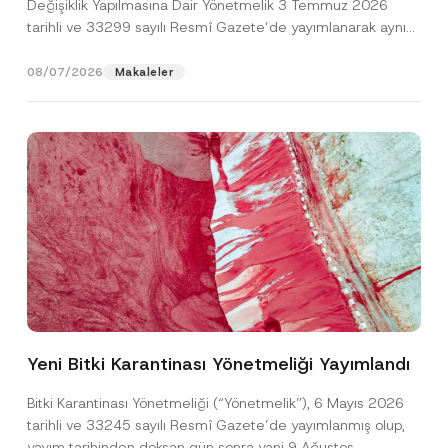
Değişiklik Yapılmasına Dair Yönetmelik 3 Temmuz 2026
tarihli ve 33299 sayılı Resmî Gazete’de yayımlanarak aynı
gün yürürlüğe...
[Devamını Oku]
08/07/2026
Makaleler
Ad
*
Yeni Bitki Karantinası Yönetmeliği Yayımlandı
Soyad
*
Bitki Karantinası Yönetmeliği (“Yönetmelik”), 6 Mayıs 2026
tarihli ve 33245 sayılı Resmî Gazete’de yayımlanmış olup,
Firma
yayım tarihinden doksan gün sonra yani 9 Ağustos...