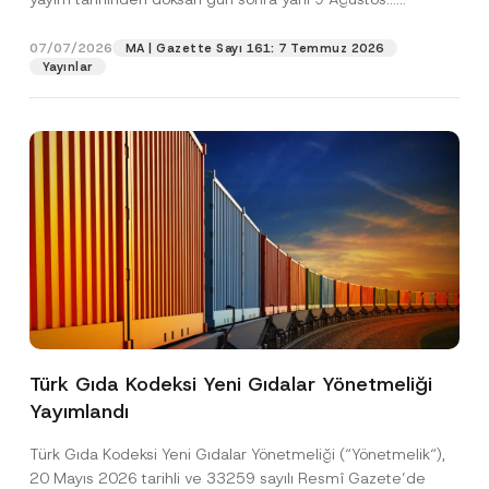
[Devamını Oku]
07/07/2026
MA | Gazette Sayı 161: 7 Temmuz 2026
Pozisyon
Yayınlar
E-Posta Adresi
*
Telefon Numarası
*
Konu
*
Türk Gıda Kodeksi Yeni Gıdalar Yönetmeliği
Yayımlandı
Bu iletişim formu aracılığıyla sağlanan kişisel
P
r
verilerle ilgili
aydınlatma metni
ni okudum ve
i
anladım.
Türk Gıda Kodeksi Yeni Gıdalar Yönetmeliği (“Yönetmelik“),
v
*
Bu iletişim formunu göndererek,
aydınlatma
A
20 Mayıs 2026 tarihli ve 33259 sayılı Resmî Gazete’de
a
*
p
metni
nde açıklanan şekilde kişisel verilerimin