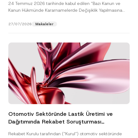
24 Temmuz 2026 tarihinde kabul edilen “Bazı Kanun ve
Kanun Hükmünde Kararnamelerde Değişiklik Yapılmasına
Dair...
[Devamını Oku]
27/07/2026
Makaleler
Otomotiv Sektöründe Lastik Üretimi ve
Dağıtımında Rekabet Soruşturması
Sonuçlandı: Toplam 3,6 Milyar TL İdari Para
Rekabet Kurulu tarafından (“Kurul”) otomotiv sektöründe
Cezasına Hükmedilmiştir