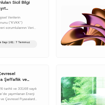
uları Sicil Bilgi
yıt
üne İlişkin Süre
şisel Verilerin
anunu (“KVKK”)
ri sorumlularının Veri
cil Bilgi Sistemi
ıt ve bildirim
e Sayı 161: 7 Temmuz
ilişkin eşikler Kişisel...
ku]
Çevresel
a Şeffaflık ve
zucu Davranışlara
 tarihli ve 33168 sayılı
netmelik’in Yürürlük
’de yayımlanan Enerji
elendi
 ve Çevresel Piyasalarda
 Piyasa Bozucu