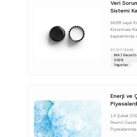
o
Veri Soruml
*
t
Sistemi Ka
i
c
Yükümlülüğ
e
6698 sayılı Ki
*
Uzatımı
Korunması K
kapsamında ve
Sorumluları Si
(“VERBİS”) kay
07/07/2026
MA | Gazett
yükümlülüğüne 
2026
[Devamını O
Yayınlar
Enerji ve 
Piyasalard
Piyasa Bo
14 Şubat 2026
İlişkin Yö
Resmî Gazete
Tarihi Ert
Piyasalarında
Şeffaflığa ve