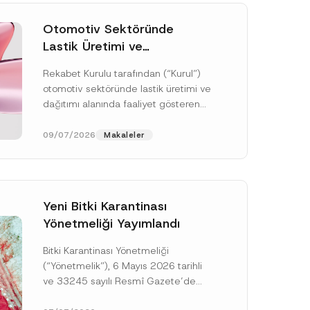
Otomotiv Sektöründe
Lastik Üretimi ve
Dağıtımında Rekabet
Rekabet Kurulu tarafından (“Kurul”)
Soruşturması Sonuçlandı:
otomotiv sektöründe lastik üretimi ve
Toplam 3,6 Milyar TL İdari
dağıtımı alanında faaliyet gösteren
Para Cezasına
çok sayıda teşebbüsün 4054 sayılı
Hükmedilmiştir
Rekabetin Korunması Hakkında
09/07/2026
Makaleler
Kanun’un (“4054...
[Devamını Oku]
Yeni Bitki Karantinası
Yönetmeliği Yayımlandı
Bitki Karantinası Yönetmeliği
S
o
(“Yönetmelik”), 6 Mayıs 2026 tarihli
y
ve 33245 sayılı Resmî Gazete’de
a
d
yayımlanmış olup, yayım tarihinden
P