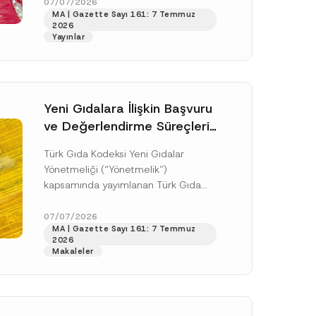
doksan gün sonra yani 9 Ağustos...
07/07/2026
o
MA | Gazette Sayı 161: 7 Temmuz
z
[Devamını Oku]
i
2026
s
Yayınlar
y
o
n
*
Yeni Gıdalara İlişkin Başvuru
ve Değerlendirme Süreçleri
Düzenlendi
Türk Gıda Kodeksi Yeni Gıdalar
Yönetmeliği (“Yönetmelik”)
kapsamında yayımlanan Türk Gıda
Kodeksi Yeni Gıdalara İlişkin
Uygulama Tebliği (“Tebliğ”) ile yeni
07/07/2026
.
MA | Gazette Sayı 161: 7 Temmuz
gıdalara ve diğer...
[Devamını Oku]
sine izin veriyorum.
2026
Makaleler