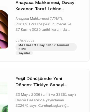
Anayasa Mahkemesi, Davayı
Kazanan Taraf Lehine
Vekâlet Ücretine
Anayasa Mahkemesi (“AYM”),
Hükmedilmemesi Nedeniyle
2021/31220 başvuru numaralı ve
Mahkemeye Erişim Hakkının
27 Kasım 2025 tarihli kararında,
İhlal Edildiğine Karar Verdi
başvurucunun icra emrine yaptığı
itirazın kabul edilerek icranın geri
07/07/2026
MA | Gazette Sayı 161: 7 Temmuz
bırakılmasına karar...
[Devamını Oku]
2026
Yayınlar
Yeşil Dönüşümde Yeni
Dönem: Türkiye Sanayi
Karbonsuzlaşma Yatırım
22 Mayıs 2026 tarihli ve 33261 sayılı
Platformu Oluşturuldu
Resmî Gazete’de yayımlanan
2026/5 sayılı Cumhurbaşkanlığı
Genelgesi (“Genelge”) kapsamında