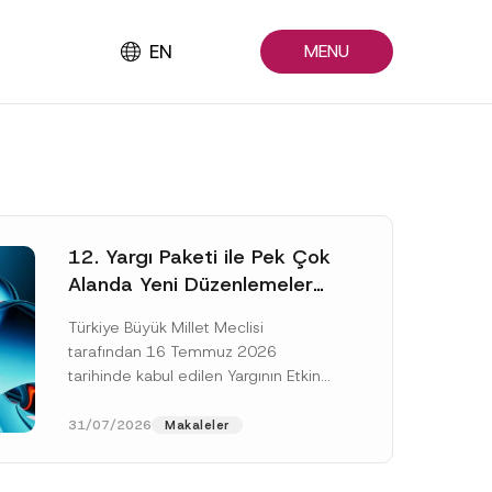
EN
MENU
12. Yargı Paketi ile Pek Çok
Alanda Yeni Düzenlemeler
Yapıldı
Türkiye Büyük Millet Meclisi
tarafından 16 Temmuz 2026
tarihinde kabul edilen Yargının Etkin
ve Verimli İşlemesine Yönelik Bazı
Kanunlarda Değişiklik Yapılmasına
31/07/2026
Makaleler
Dair Kanun...
[Devamını Oku]