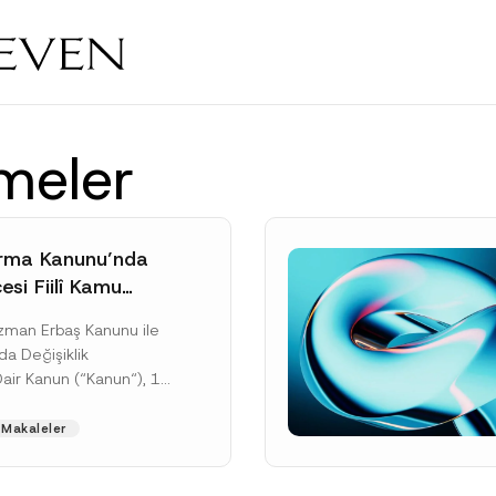
meler
rma Kanunu’nda
si Fiilî Kamu
e İlişkin Yeni
Uzman Erbaş Kanunu ile
rçeve
da Değişiklik
Dair Kanun (“Kanun“), 11
tarihli ve 33307 sayılı
’de yayımlanarak...
Makaleler
ku]