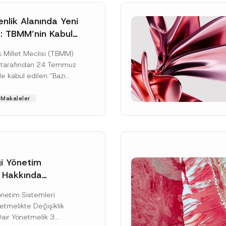
nlik Alanında Yeni
: TBMM’nin Kabul
un Değişikliği
 Millet Meclisi (TBMM)
zete Aşamasında
 tarafından 24 Temmuz
e kabul edilen “Bazı
nun Hükmünde
de Değişiklik
Makaleler
ir...
[Devamını Oku]
gi Yönetim
i Hakkında
kte Değişiklik
Soyad
*
Yönetim Sistemleri
na Dair Yönetmelik
tmelikte Değişiklik
ı
Dair Yönetmelik 3