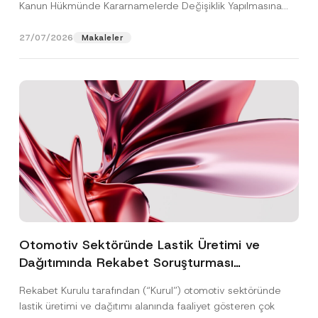
Kanun Hükmünde Kararnamelerde Değişiklik Yapılmasına
Dair...
[Devamını Oku]
27/07/2026
Makaleler
Otomotiv Sektöründe Lastik Üretimi ve
Dağıtımında Rekabet Soruşturması
Sonuçlandı: Toplam 3,6 Milyar TL İdari Para
Rekabet Kurulu tarafından (“Kurul”) otomotiv sektöründe
Cezasına Hükmedilmiştir
lastik üretimi ve dağıtımı alanında faaliyet gösteren çok