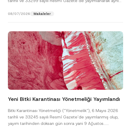
tarihli ve 33299 sayılı Resmî Gazete’de yayımlanarak aynı
gün yürürlüğe...
[Devamını Oku]
08/07/2026
Makaleler
Ad
*
Yeni Bitki Karantinası Yönetmeliği Yayımlandı
Soyad
*
Bitki Karantinası Yönetmeliği (“Yönetmelik”), 6 Mayıs 2026
tarihli ve 33245 sayılı Resmî Gazete’de yayımlanmış olup,
yayım tarihinden doksan gün sonra yani 9 Ağustos...
Firma
[Devamını Oku]