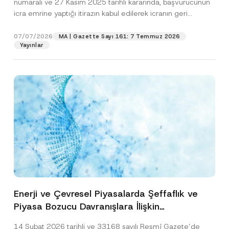
numaralı ve 27 Kasım 2025 tarihli kararında, başvurucunun
icra emrine yaptığı itirazın kabul edilerek icranın geri
bırakılmasına karar...
[Devamını Oku]
07/07/2026
MA | Gazette Sayı 161: 7 Temmuz 2026
Yayınlar
Enerji ve Çevresel Piyasalarda Şeffaflık ve
Piyasa Bozucu Davranışlara İlişkin
Yönetmelik’in Yürürlük Tarihi Ertelendi
14 Şubat 2026 tarihli ve 33168 sayılı Resmî Gazete’de