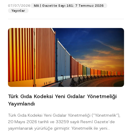
07/07/2026
MA | Gazette Sayı 161: 7 Temmuz 2026
Yayınlar
Pozisyon
E-Posta Adresi
*
Telefon Numarası
*
Konu
*
Türk Gıda Kodeksi Yeni Gıdalar Yönetmeliği
Yayımlandı
*
Bu iletişim formu aracılığıyla sağlanan kişisel
P
N
r
verilerle ilgili
aydınlatma metni
ni okudum ve
u
Türk Gıda Kodeksi Yeni Gıdalar Yönetmeliği (“Yönetmelik“),
i
anladım.
m
v
20 Mayıs 2026 tarihli ve 33259 sayılı Resmî Gazete’de
a
Bu iletişim formunu göndererek,
aydınlatma
A
a
r
yayımlanarak yürürlüğe girmiştir. Yönetmelik ile yeni
p
metni
nde açıklanan şekilde kişisel verilerimin
c
a