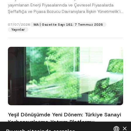
yayımlanan Enerji Piyasalarında ve Çevresel Piyasalarda
Şeffaflığa ve Piyasa Bozucu Davranışlara İlişkin Yönetmelik’in
(“Yönetmelik”)...
[Devamını Oku]
07/07/2026
MA | Gazette Sayı 161: 7 Temmuz 2026
Yayınlar
Yeşil Dönüşümde Yeni Dönem: Türkiye Sanayi
Karbonsuzlaşma Yatırım Platformu
×
Oluşturuldu