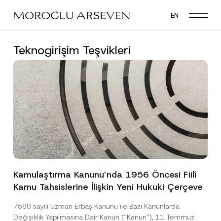
Skip
EN
to
main
content
Teknogirişim Teşvikleri
Kamulaştırma Kanunu’nda 1956 Öncesi Fiilî
Kamu Tahsislerine İlişkin Yeni Hukuki Çerçeve
7588 sayılı Uzman Erbaş Kanunu ile Bazı Kanunlarda
Değişiklik Yapılmasına Dair Kanun (“Kanun“), 11 Temmuz