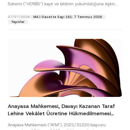
Sistemi (“VERBİS”) kayıt ve bildirim yükümlülüğüne ilişkin
eşikler Kişisel...
[Devamını Oku]
07/07/2026
MA | Gazette Sayı 161: 7 Temmuz 2026
Yayınlar
Anayasa Mahkemesi, Davayı Kazanan Taraf
Lehine Vekâlet Ücretine Hükmedilmemesi
Nedeniyle Mahkemeye Erişim Hakkının İhlal
Anayasa Mahkemesi (“AYM”), 2021/31220 başvuru
Edildiğine Karar Verdi