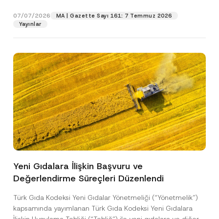
p
işlenmesine izin veriyorum.
y
gıdalara...
[Devamını Oku]
s
r
N
ı
07/07/2026
o
MA | Gazette Sayı 161: 7 Temmuz 2026
o
A
GÖNDER
v
Yayınlar
t
p
e
i
p
*
c
r
e
o
*
v
e
Yeni Gıdalara İlişkin Başvuru ve
Değerlendirme Süreçleri Düzenlendi
Türk Gıda Kodeksi Yeni Gıdalar Yönetmeliği (“Yönetmelik”)
kapsamında yayımlanan Türk Gıda Kodeksi Yeni Gıdalara