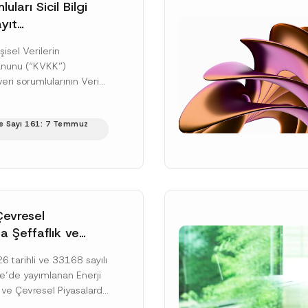
uları Sicil Bilgi
yıt
üne İlişkin Süre
şisel Verilerin
anunu (“KVKK”)
ri sorumlularının Veri
cil Bilgi Sistemi
ıt ve bildirim
e Sayı 161: 7 Temmuz
ilişkin eşikler Kişisel...
ku]
Çevresel
a Şeffaflık ve
zucu Davranışlara
 tarihli ve 33168 sayılı
netmelik’in Yürürlük
’de yayımlanan Enerji
elendi
 ve Çevresel Piyasalarda
 Piyasa Bozucu