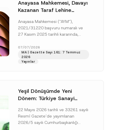
Anayasa Mahkemesi, Davayı
Kazanan Taraf Lehine
Vekâlet Ücretine
Anayasa Mahkemesi (“AYM”),
Hükmedilmemesi Nedeniyle
2021/31220 başvuru numaralı ve
Mahkemeye Erişim Hakkının
27 Kasım 2025 tarihli kararında,
İhlal Edildiğine Karar Verdi
başvurucunun icra emrine yaptığı
itirazın kabul edilerek icranın geri
07/07/2026
MA | Gazette Sayı 161: 7 Temmuz
bırakılmasına karar...
[Devamını Oku]
2026
Yayınlar
Yeşil Dönüşümde Yeni
Dönem: Türkiye Sanayi
Karbonsuzlaşma Yatırım
22 Mayıs 2026 tarihli ve 33261 sayılı
Platformu Oluşturuldu
Resmî Gazete’de yayımlanan
2026/5 sayılı Cumhurbaşkanlığı
Genelgesi (“Genelge”) kapsamında