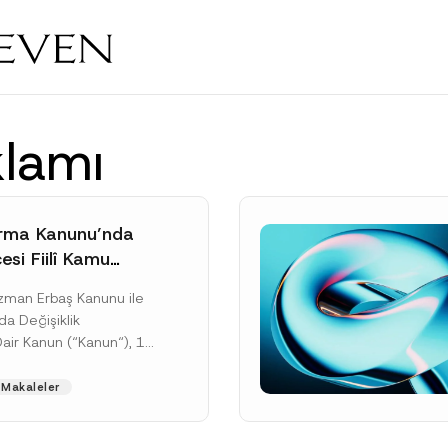
klamı
rma Kanunu’nda
si Fiilî Kamu
e İlişkin Yeni
Uzman Erbaş Kanunu ile
rçeve
da Değişiklik
Dair Kanun (“Kanun“), 11
tarihli ve 33307 sayılı
’de yayımlanarak...
Makaleler
ku]