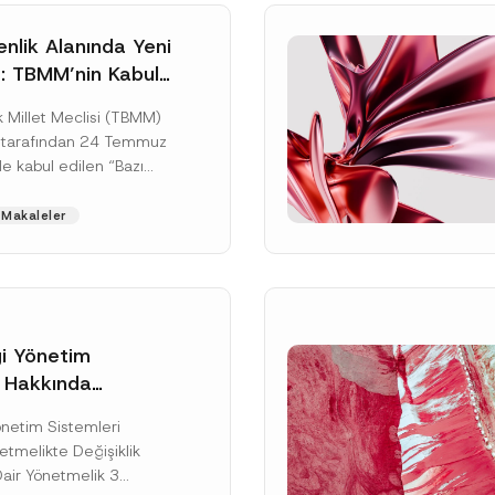
nlik Alanında Yeni
: TBMM’nin Kabul
un Değişikliği
 Millet Meclisi (TBMM)
zete Aşamasında
 tarafından 24 Temmuz
e kabul edilen “Bazı
nun Hükmünde
de Değişiklik
Makaleler
ir...
[Devamını Oku]
gi Yönetim
i Hakkında
kte Değişiklik
Soyad
*
Yönetim Sistemleri
na Dair Yönetmelik
tmelikte Değişiklik
ı
Dair Yönetmelik 3