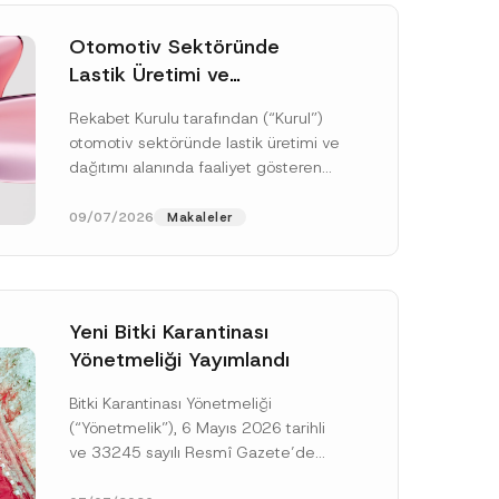
Otomotiv Sektöründe
Lastik Üretimi ve
Dağıtımında Rekabet
Rekabet Kurulu tarafından (“Kurul”)
Soruşturması Sonuçlandı:
otomotiv sektöründe lastik üretimi ve
Toplam 3,6 Milyar TL İdari
dağıtımı alanında faaliyet gösteren
Para Cezasına
çok sayıda teşebbüsün 4054 sayılı
Hükmedilmiştir
Rekabetin Korunması Hakkında
09/07/2026
Makaleler
Kanun’un (“4054...
[Devamını Oku]
Yeni Bitki Karantinası
Yönetmeliği Yayımlandı
Bitki Karantinası Yönetmeliği
P
r
(“Yönetmelik”), 6 Mayıs 2026 tarihli
i
ve 33245 sayılı Resmî Gazete’de
v
a
yayımlanmış olup, yayım tarihinden
c