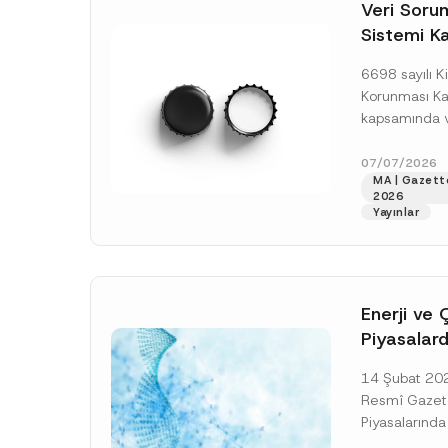
o
Veri Soruml
*
t
Sistemi Ka
i
c
Yükümlülüğ
e
6698 sayılı Ki
*
Uzatımı
Korunması K
kapsamında ve
Sorumluları Si
(“VERBİS”) kay
07/07/2026
MA | Gazett
yükümlülüğüne 
2026
[Devamını O
Yayınlar
Enerji ve 
Piyasalard
Piyasa Bo
14 Şubat 2026
İlişkin Yö
Resmî Gazete
Tarihi Ert
Piyasalarında
Şeffaflığa ve