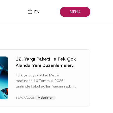
EN
MENU
12. Yargı Paketi ile Pek Çok
Alanda Yeni Düzenlemeler
Yapıldı
Türkiye Büyük Millet Meclisi
tarafından 16 Temmuz 2026
tarihinde kabul edilen Yargının Etkin
ve Verimli İşlemesine Yönelik Bazı
Kanunlarda Değişiklik Yapılmasına
31/07/2026
Makaleler
Dair Kanun...
[Devamını Oku]