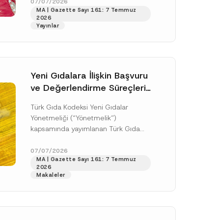
doksan gün sonra yani 9 Ağustos...
07/07/2026
y
MA | Gazette Sayı 161: 7 Temmuz
N
[Devamını Oku]
u
2026
m
Yayınlar
a
r
a
s
ı
N
Yeni Gıdalara İlişkin Başvuru
u
m
ve Değerlendirme Süreçleri
a
Düzenlendi
r
Türk Gıda Kodeksi Yeni Gıdalar
a
s
Yönetmeliği (“Yönetmelik”)
ı
kapsamında yayımlanan Türk Gıda
Kodeksi Yeni Gıdalara İlişkin
Uygulama Tebliği (“Tebliğ”) ile yeni
07/07/2026
.
MA | Gazette Sayı 161: 7 Temmuz
gıdalara ve diğer...
[Devamını Oku]
sine izin veriyorum.
2026
Makaleler