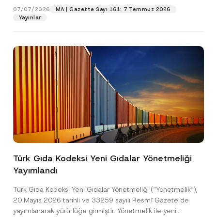
n
07/07/2026
MA | Gazette Sayı 161: 7 Temmuz 2026
T
Yayınlar
Pozisyon
e
l
e
f
E-Posta Adresi
*
o
n
Telefon Numarası
*
Konu
*
Türk Gıda Kodeksi Yeni Gıdalar Yönetmeliği
Yayımlandı
Bu iletişim formu aracılığıyla sağlanan kişisel
P
r
verilerle ilgili
aydınlatma metni
ni okudum ve
Türk Gıda Kodeksi Yeni Gıdalar Yönetmeliği (“Yönetmelik“),
i
anladım.
v
20 Mayıs 2026 tarihli ve 33259 sayılı Resmî Gazete’de
Bu iletişim formunu göndererek,
aydınlatma
A
a
yayımlanarak yürürlüğe girmiştir. Yönetmelik ile yeni
p
metni
nde açıklanan şekilde kişisel verilerimin
c