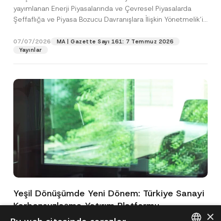
yayımlanan Enerji Piyasalarında ve Çevresel Piyasalarda
Şeffaflığa ve Piyasa Bozucu Davranışlara İlişkin Yönetmelik’in
(“Yönetmelik”)...
[Devamını Oku]
07/07/2026
MA | Gazette Sayı 161: 7 Temmuz 2026
Yayınlar
Yeşil Dönüşümde Yeni Dönem: Türkiye Sanayi
Karbonsuzlaşma Yatırım Platformu
×
Oluşturuldu