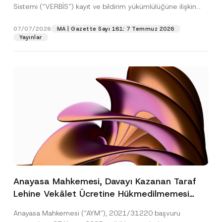
Sistemi (“VERBİS”) kayıt ve bildirim yükümlülüğüne ilişkin
eşikler Kişisel...
[Devamını Oku]
07/07/2026
MA | Gazette Sayı 161: 7 Temmuz 2026
Yayınlar
Anayasa Mahkemesi, Davayı Kazanan Taraf
Lehine Vekâlet Ücretine Hükmedilmemesi
Nedeniyle Mahkemeye Erişim Hakkının İhlal
Anayasa Mahkemesi (“AYM”), 2021/31220 başvuru
Edildiğine Karar Verdi