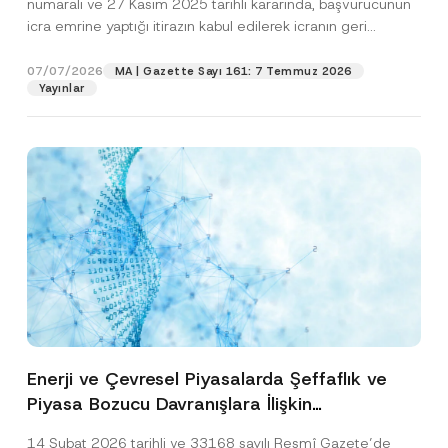
numaralı ve 27 Kasım 2025 tarihli kararında, başvurucunun
icra emrine yaptığı itirazın kabul edilerek icranın geri
bırakılmasına karar...
[Devamını Oku]
07/07/2026
MA | Gazette Sayı 161: 7 Temmuz 2026
Yayınlar
Enerji ve Çevresel Piyasalarda Şeffaflık ve
Piyasa Bozucu Davranışlara İlişkin
Yönetmelik’in Yürürlük Tarihi Ertelendi
14 Şubat 2026 tarihli ve 33168 sayılı Resmî Gazete’de