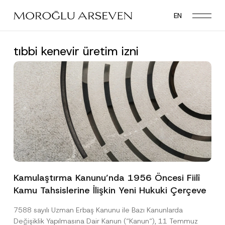
Skip
EN
to
main
content
tıbbi kenevir üretim izni
Kamulaştırma Kanunu’nda 1956 Öncesi Fiilî
Kamu Tahsislerine İlişkin Yeni Hukuki Çerçeve
7588 sayılı Uzman Erbaş Kanunu ile Bazı Kanunlarda
Değişiklik Yapılmasına Dair Kanun (“Kanun“), 11 Temmuz