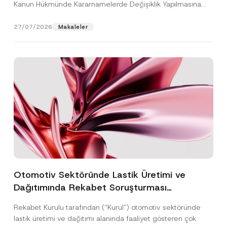
Kanun Hükmünde Kararnamelerde Değişiklik Yapılmasına
Dair...
[Devamını Oku]
27/07/2026
Makaleler
Otomotiv Sektöründe Lastik Üretimi ve
Dağıtımında Rekabet Soruşturması
Sonuçlandı: Toplam 3,6 Milyar TL İdari Para
Rekabet Kurulu tarafından (“Kurul”) otomotiv sektöründe
Cezasına Hükmedilmiştir
lastik üretimi ve dağıtımı alanında faaliyet gösteren çok