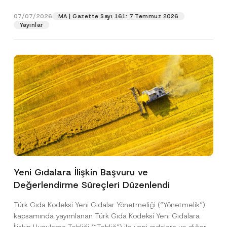
p
işlenmesine izin veriyorum.
y
gıdalara...
[Devamını Oku]
r
N
07/07/2026
o
MA | Gazette Sayı 161: 7 Temmuz 2026
o
GÖNDER
v
Yayınlar
t
e
i
*
c
e
*
Yeni Gıdalara İlişkin Başvuru ve
Değerlendirme Süreçleri Düzenlendi
Türk Gıda Kodeksi Yeni Gıdalar Yönetmeliği (“Yönetmelik”)
kapsamında yayımlanan Türk Gıda Kodeksi Yeni Gıdalara