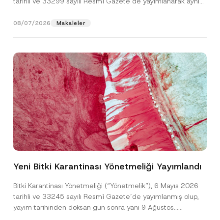
tarihli ve 33299 sayılı Resmî Gazete’de yayımlanarak aynı
gün yürürlüğe...
[Devamını Oku]
08/07/2026
Makaleler
S
Ad
*
o
y
Yeni Bitki Karantinası Yönetmeliği Yayımlandı
a
d
Soyad
*
T
Bitki Karantinası Yönetmeliği (“Yönetmelik”), 6 Mayıs 2026
e
tarihli ve 33245 sayılı Resmî Gazete’de yayımlanmış olup,
l
e
yayım tarihinden doksan gün sonra yani 9 Ağustos...
Firma
f
[Devamını Oku]
o