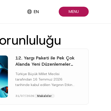
EN
MENU
orunluluğu
12. Yargı Paketi ile Pek Çok
Alanda Yeni Düzenlemeler
Yapıldı
Türkiye Büyük Millet Meclisi
tarafından 16 Temmuz 2026
tarihinde kabul edilen Yargının Etkin
ve Verimli İşlemesine Yönelik Bazı
Kanunlarda Değişiklik Yapılmasına
31/07/2026
Makaleler
Dair Kanun...
[Devamını Oku]