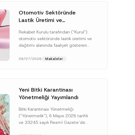
Otomotiv Sektöründe
Lastik Üretimi ve
Dağıtımında Rekabet
Rekabet Kurulu tarafından (“Kurul”)
Soruşturması Sonuçlandı:
otomotiv sektöründe lastik üretimi ve
Toplam 3,6 Milyar TL İdari
dağıtımı alanında faaliyet gösteren
Para Cezasına
çok sayıda teşebbüsün 4054 sayılı
Hükmedilmiştir
Rekabetin Korunması Hakkında
09/07/2026
Makaleler
Kanun’un (“4054...
[Devamını Oku]
Yeni Bitki Karantinası
Yönetmeliği Yayımlandı
Bitki Karantinası Yönetmeliği
*
*
(“Yönetmelik”), 6 Mayıs 2026 tarihli
A
ve 33245 sayılı Resmî Gazete’de
d
r
yayımlanmış olup, yayım tarihinden
e