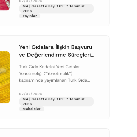
doksan gün sonra yani 9 Ağustos...
07/07/2026
s
MA | Gazette Sayı 161: 7 Temmuz
i
[Devamını Oku]
2026
Yayınlar
Yeni Gıdalara İlişkin Başvuru
ve Değerlendirme Süreçleri
Düzenlendi
Türk Gıda Kodeksi Yeni Gıdalar
Yönetmeliği (“Yönetmelik”)
kapsamında yayımlanan Türk Gıda
Kodeksi Yeni Gıdalara İlişkin
Uygulama Tebliği (“Tebliğ”) ile yeni
07/07/2026
.
MA | Gazette Sayı 161: 7 Temmuz
gıdalara ve diğer...
[Devamını Oku]
sine izin veriyorum.
2026
Makaleler