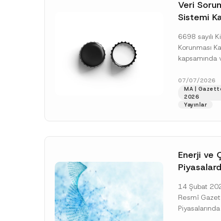
o
Veri Soruml
*
t
Sistemi Ka
i
c
Yükümlülüğ
e
6698 sayılı Ki
*
Uzatımı
Korunması K
kapsamında ve
Sorumluları Si
(“VERBİS”) kay
07/07/2026
MA | Gazett
yükümlülüğüne 
2026
[Devamını O
Yayınlar
Enerji ve 
Piyasalard
Piyasa Bo
14 Şubat 2026
İlişkin Yö
Resmî Gazete
Tarihi Ert
Piyasalarında
Şeffaflığa ve