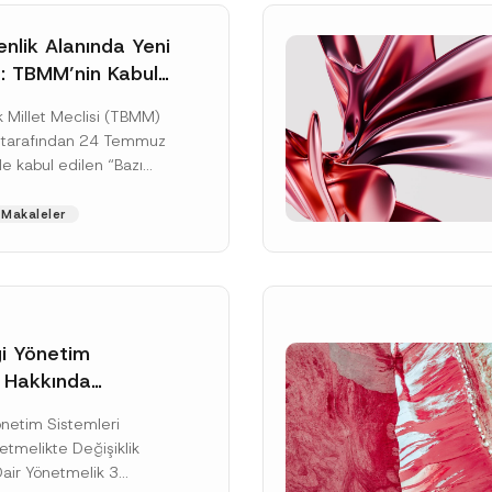
nlik Alanında Yeni
: TBMM’nin Kabul
un Değişikliği
 Millet Meclisi (TBMM)
zete Aşamasında
 tarafından 24 Temmuz
e kabul edilen “Bazı
nun Hükmünde
de Değişiklik
Makaleler
ir...
[Devamını Oku]
gi Yönetim
i Hakkında
kte Değişiklik
Soyad
*
Yönetim Sistemleri
na Dair Yönetmelik
tmelikte Değişiklik
ı
Dair Yönetmelik 3