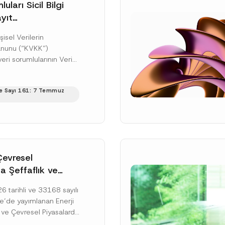
uları Sicil Bilgi
yıt
üne İlişkin Süre
şisel Verilerin
anunu (“KVKK”)
ri sorumlularının Veri
cil Bilgi Sistemi
ıt ve bildirim
e Sayı 161: 7 Temmuz
ilişkin eşikler Kişisel...
ku]
Çevresel
a Şeffaflık ve
zucu Davranışlara
 tarihli ve 33168 sayılı
netmelik’in Yürürlük
’de yayımlanan Enerji
elendi
 ve Çevresel Piyasalarda
 Piyasa Bozucu