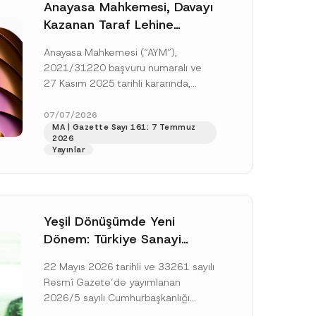
Anayasa Mahkemesi, Davayı
Kazanan Taraf Lehine
Vekâlet Ücretine
Anayasa Mahkemesi (“AYM”),
Hükmedilmemesi Nedeniyle
2021/31220 başvuru numaralı ve
Mahkemeye Erişim Hakkının
27 Kasım 2025 tarihli kararında,
İhlal Edildiğine Karar Verdi
başvurucunun icra emrine yaptığı
itirazın kabul edilerek icranın geri
07/07/2026
MA | Gazette Sayı 161: 7 Temmuz
bırakılmasına karar...
[Devamını Oku]
2026
Yayınlar
Yeşil Dönüşümde Yeni
Dönem: Türkiye Sanayi
Karbonsuzlaşma Yatırım
22 Mayıs 2026 tarihli ve 33261 sayılı
Platformu Oluşturuldu
Resmî Gazete’de yayımlanan
2026/5 sayılı Cumhurbaşkanlığı
Genelgesi (“Genelge”) kapsamında