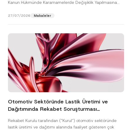
Kanun Hükmünde Kararnamelerde Değişiklik Yapılmasına
Dair...
[Devamını Oku]
27/07/2026
Makaleler
Otomotiv Sektöründe Lastik Üretimi ve
Dağıtımında Rekabet Soruşturması
Sonuçlandı: Toplam 3,6 Milyar TL İdari Para
Rekabet Kurulu tarafından (“Kurul”) otomotiv sektöründe
Cezasına Hükmedilmiştir
lastik üretimi ve dağıtımı alanında faaliyet gösteren çok