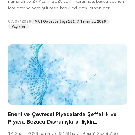
numaralı ve 27 Kasım 2025 tarihli kararında, başvurucunun
icra emrine yaptığı itirazın kabul edilerek icranın geri
bırakılmasına karar...
[Devamını Oku]
07/07/2026
MA | Gazette Sayı 161: 7 Temmuz 2026
Yayınlar
Enerji ve Çevresel Piyasalarda Şeffaflık ve
Piyasa Bozucu Davranışlara İlişkin
Yönetmelik’in Yürürlük Tarihi Ertelendi
14 Şubat 2026 tarihli ve 33168 sayılı Resmî Gazete’de