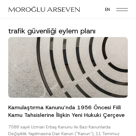
Skip
EN
to
main
content
trafik güvenliği eylem planı
Kamulaştırma Kanunu’nda 1956 Öncesi Fiilî
Kamu Tahsislerine İlişkin Yeni Hukuki Çerçeve
7588 sayılı Uzman Erbaş Kanunu ile Bazı Kanunlarda
Değişiklik Yapılmasına Dair Kanun (“Kanun“), 11 Temmuz