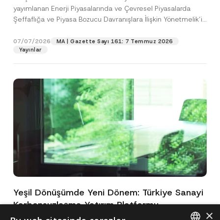
yayımlanan Enerji Piyasalarında ve Çevresel Piyasalarda
Şeffaflığa ve Piyasa Bozucu Davranışlara İlişkin Yönetmelik’in
(“Yönetmelik”)...
[Devamını Oku]
07/07/2026
MA | Gazette Sayı 161: 7 Temmuz 2026
Yayınlar
Yeşil Dönüşümde Yeni Dönem: Türkiye Sanayi
Karbonsuzlaşma Yatırım Platformu
×
Oluşturuldu