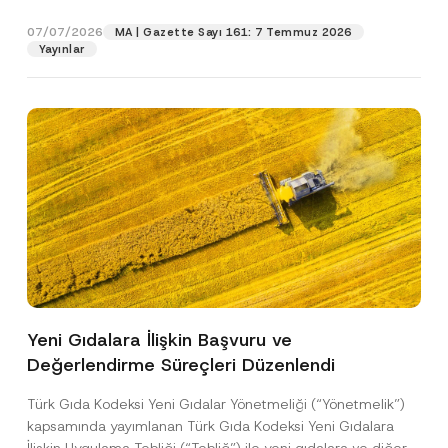
p
işlenmesine izin veriyorum.
y
gıdalara...
[Devamını Oku]
r
N
07/07/2026
o
MA | Gazette Sayı 161: 7 Temmuz 2026
o
GÖNDER
v
Yayınlar
t
e
i
*
c
e
*
Yeni Gıdalara İlişkin Başvuru ve
Değerlendirme Süreçleri Düzenlendi
Türk Gıda Kodeksi Yeni Gıdalar Yönetmeliği (“Yönetmelik”)
kapsamında yayımlanan Türk Gıda Kodeksi Yeni Gıdalara