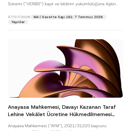
Sistemi (“VERBİS”) kayıt ve bildirim yükümlülüğüne ilişkin
eşikler Kişisel...
[Devamını Oku]
07/07/2026
MA | Gazette Sayı 161: 7 Temmuz 2026
Yayınlar
Anayasa Mahkemesi, Davayı Kazanan Taraf
Lehine Vekâlet Ücretine Hükmedilmemesi
Nedeniyle Mahkemeye Erişim Hakkının İhlal
Anayasa Mahkemesi (“AYM”), 2021/31220 başvuru
Edildiğine Karar Verdi