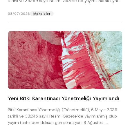
tarihli ve 33299 sayılı Resmî Gazete’de yayımlanarak aynı
gün yürürlüğe...
[Devamını Oku]
08/07/2026
Makaleler
P
Ad
*
r
i
Yeni Bitki Karantinası Yönetmeliği Yayımlandı
v
a
Soyad
*
c
Bitki Karantinası Yönetmeliği (“Yönetmelik”), 6 Mayıs 2026
y
tarihli ve 33245 sayılı Resmî Gazete’de yayımlanmış olup,
A
d
yayım tarihinden doksan gün sonra yani 9 Ağustos...
Firma
*
[Devamını Oku]