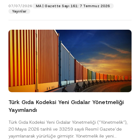
07/07/2026
MA | Gazette Sayı 161: 7 Temmuz 2026
Yayınlar
Pozisyon
E-Posta Adresi
*
Telefon Numarası
*
Konu
*
Türk Gıda Kodeksi Yeni Gıdalar Yönetmeliği
Yayımlandı
Bu iletişim formu aracılığıyla sağlanan kişisel
P
r
verilerle ilgili
aydınlatma metni
ni okudum ve
Türk Gıda Kodeksi Yeni Gıdalar Yönetmeliği (“Yönetmelik“),
i
anladım.
v
20 Mayıs 2026 tarihli ve 33259 sayılı Resmî Gazete’de
Bu iletişim formunu göndererek,
aydınlatma
A
a
yayımlanarak yürürlüğe girmiştir. Yönetmelik ile yeni
p
metni
nde açıklanan şekilde kişisel verilerimin
c