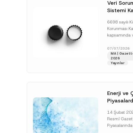
o
Veri Soruml
*
t
Sistemi Ka
i
c
Yükümlülüğ
e
6698 sayılı Ki
*
Uzatımı
Korunması K
kapsamında ve
Sorumluları Si
(“VERBİS”) kay
07/07/2026
MA | Gazett
yükümlülüğüne 
2026
[Devamını O
Yayınlar
Enerji ve 
Piyasalard
Piyasa Bo
14 Şubat 2026
İlişkin Yö
Resmî Gazete
Tarihi Ert
Piyasalarında
Şeffaflığa ve