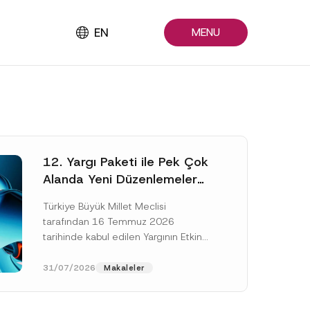
EN
MENU
12. Yargı Paketi ile Pek Çok
Alanda Yeni Düzenlemeler
Yapıldı
Türkiye Büyük Millet Meclisi
tarafından 16 Temmuz 2026
tarihinde kabul edilen Yargının Etkin
ve Verimli İşlemesine Yönelik Bazı
Kanunlarda Değişiklik Yapılmasına
31/07/2026
Makaleler
Dair Kanun...
[Devamını Oku]