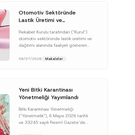
Otomotiv Sektöründe
Lastik Üretimi ve
Dağıtımında Rekabet
Rekabet Kurulu tarafından (“Kurul”)
Soruşturması Sonuçlandı:
otomotiv sektöründe lastik üretimi ve
Toplam 3,6 Milyar TL İdari
dağıtımı alanında faaliyet gösteren
Para Cezasına
çok sayıda teşebbüsün 4054 sayılı
Hükmedilmiştir
Rekabetin Korunması Hakkında
09/07/2026
Makaleler
Kanun’un (“4054...
[Devamını Oku]
Yeni Bitki Karantinası
Yönetmeliği Yayımlandı
Bitki Karantinası Yönetmeliği
*
A
(“Yönetmelik”), 6 Mayıs 2026 tarihli
d
ve 33245 sayılı Resmî Gazete’de
r
e
yayımlanmış olup, yayım tarihinden
s