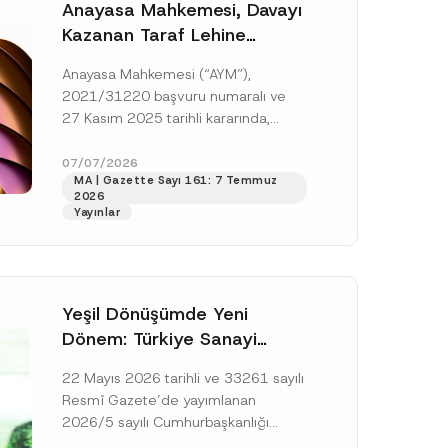
Anayasa Mahkemesi, Davayı
Kazanan Taraf Lehine
Vekâlet Ücretine
Anayasa Mahkemesi (“AYM”),
Hükmedilmemesi Nedeniyle
2021/31220 başvuru numaralı ve
Mahkemeye Erişim Hakkının
27 Kasım 2025 tarihli kararında,
İhlal Edildiğine Karar Verdi
başvurucunun icra emrine yaptığı
itirazın kabul edilerek icranın geri
07/07/2026
MA | Gazette Sayı 161: 7 Temmuz
bırakılmasına karar...
[Devamını Oku]
2026
Yayınlar
Yeşil Dönüşümde Yeni
Dönem: Türkiye Sanayi
Karbonsuzlaşma Yatırım
22 Mayıs 2026 tarihli ve 33261 sayılı
Platformu Oluşturuldu
Resmî Gazete’de yayımlanan
2026/5 sayılı Cumhurbaşkanlığı
Genelgesi (“Genelge”) kapsamında