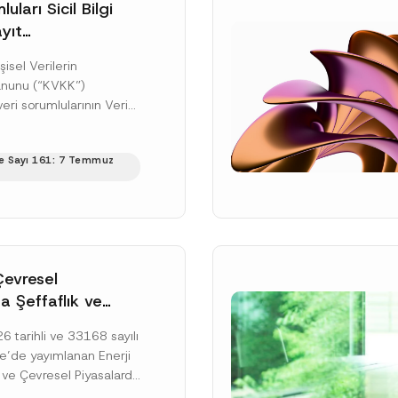
uları Sicil Bilgi
yıt
üne İlişkin Süre
şisel Verilerin
anunu (“KVKK”)
ri sorumlularının Veri
cil Bilgi Sistemi
ıt ve bildirim
e Sayı 161: 7 Temmuz
ilişkin eşikler Kişisel...
ku]
Çevresel
a Şeffaflık ve
zucu Davranışlara
 tarihli ve 33168 sayılı
netmelik’in Yürürlük
’de yayımlanan Enerji
elendi
 ve Çevresel Piyasalarda
 Piyasa Bozucu