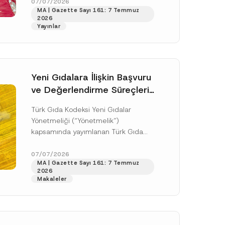
doksan gün sonra yani 9 Ağustos...
07/07/2026
i
MA | Gazette Sayı 161: 7 Temmuz
A
[Devamını Oku]
p
2026
p
Yayınlar
r
o
v
e
Yeni Gıdalara İlişkin Başvuru
ve Değerlendirme Süreçleri
Düzenlendi
Türk Gıda Kodeksi Yeni Gıdalar
Yönetmeliği (“Yönetmelik”)
kapsamında yayımlanan Türk Gıda
Kodeksi Yeni Gıdalara İlişkin
Uygulama Tebliği (“Tebliğ”) ile yeni
07/07/2026
.
MA | Gazette Sayı 161: 7 Temmuz
gıdalara ve diğer...
[Devamını Oku]
sine izin veriyorum.
2026
Makaleler