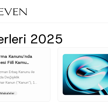
erleri 2025
rma Kanunu’nda
si Fiilî Kamu
e İlişkin Yeni
Uzman Erbaş Kanunu ile
rçeve
da Değişiklik
Dair Kanun (“Kanun“), 11
tarihli ve 33307 sayılı
’de yayımlanarak...
Makaleler
ku]