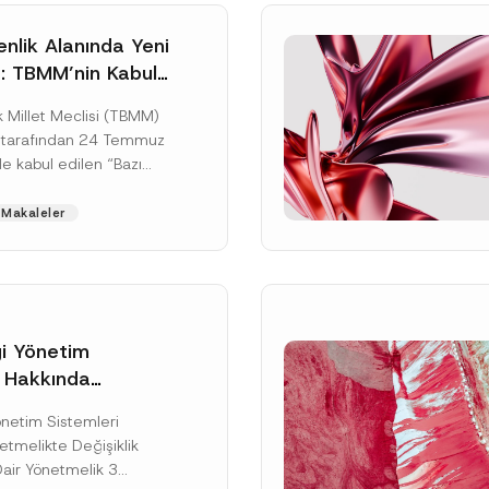
nlik Alanında Yeni
: TBMM’nin Kabul
un Değişikliği
 Millet Meclisi (TBMM)
zete Aşamasında
 tarafından 24 Temmuz
e kabul edilen “Bazı
nun Hükmünde
de Değişiklik
Makaleler
ir...
[Devamını Oku]
gi Yönetim
i Hakkında
kte Değişiklik
Soyad
*
Yönetim Sistemleri
na Dair Yönetmelik
tmelikte Değişiklik
ı
Dair Yönetmelik 3