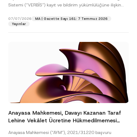
Sistemi (“VERBİS”) kayıt ve bildirim yükümlülüğüne ilişkin
eşikler Kişisel...
[Devamını Oku]
07/07/2026
MA | Gazette Sayı 161: 7 Temmuz 2026
Yayınlar
Anayasa Mahkemesi, Davayı Kazanan Taraf
Lehine Vekâlet Ücretine Hükmedilmemesi
Nedeniyle Mahkemeye Erişim Hakkının İhlal
Anayasa Mahkemesi (“AYM”), 2021/31220 başvuru
Edildiğine Karar Verdi