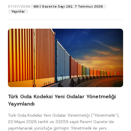
07/07/2026
MA | Gazette Sayı 161: 7 Temmuz 2026
Yayınlar
*
Ad
*
T
Türk Gıda Kodeksi Yeni Gıdalar Yönetmeliği
e
l
Yayımlandı
e
Soyad
*
f
Türk Gıda Kodeksi Yeni Gıdalar Yönetmeliği (“Yönetmelik“),
o
n
20 Mayıs 2026 tarihli ve 33259 sayılı Resmî Gazete’de
*
Firma
yayımlanarak yürürlüğe girmiştir. Yönetmelik ile yeni