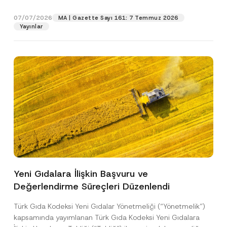
gıdalara...
[Devamını Oku]
07/07/2026
MA | Gazette Sayı 161: 7 Temmuz 2026
Pozisyon
Yayınlar
E-Posta Adresi
*
Telefon Numarası
*
Konu
*
Yeni Gıdalara İlişkin Başvuru ve
Değerlendirme Süreçleri Düzenlendi
Bu iletişim formu aracılığıyla sağlanan kişisel
P
r
verilerle ilgili
aydınlatma metni
ni okudum ve
i
anladım.
Türk Gıda Kodeksi Yeni Gıdalar Yönetmeliği (“Yönetmelik”)
v
Bu iletişim formunu göndererek,
aydınlatma
A
kapsamında yayımlanan Türk Gıda Kodeksi Yeni Gıdalara
a
p
metni
nde açıklanan şekilde kişisel verilerimin
c