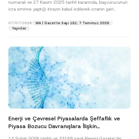
numaralı ve 27 Kasım 2025 tarihli kararında, başvurucunun
icra emrine yaptığı itirazın kabul edilerek icranın geri
bırakılmasına karar...
[Devamını Oku]
07/07/2026
MA | Gazette Sayı 161: 7 Temmuz 2026
Yayınlar
Enerji ve Çevresel Piyasalarda Şeffaflık ve
Piyasa Bozucu Davranışlara İlişkin
Yönetmelik’in Yürürlük Tarihi Ertelendi
14 Şubat 2026 tarihli ve 33168 sayılı Resmî Gazete’de