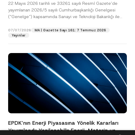
22 Mayıs 2026 tarihli ve 33261 sayılı Resmî Gazete’de
yayımlanan 2026/5 sayılı Cumhurbaşkanlığı Genelgesi
(“Genelge”) kapsamında Sanayi ve Teknoloji Bakanlığı ile
Avrupa İmar...
[Devamını Oku]
07/07/2026
MA | Gazette Sayı 161: 7 Temmuz 2026
Yayınlar
EPDK’nın Enerji Piyasasına Yönelik Kararları
Yayımlandı: Yenilenebilir Enerji, Motorin ve