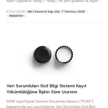
İlişkin Uygulama Tebliği (“Tebliğ”) ile yeni gıdalara ve diğer...
p
işlenmesine izin veriyorum.
y
[Devamını Oku]
r
N
o
o
07/07/2026
MA | Gazette Sayı 161: 7 Temmuz 2026
GÖNDER
v
t
Makaleler
e
i
*
c
e
*
Veri Sorumluları Sicil Bilgi Sistemi Kayıt
Yükümlülüğüne İlişkin Süre Uzatımı
6698 sayılı Kişisel Verilerin Korunması Kanunu (“KVKK”)
kapsamında veri sorumlularının Veri Sorumluları Sicil Bilgi