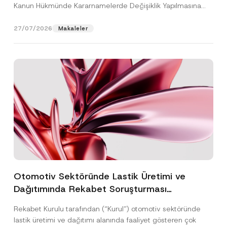
Kanun Hükmünde Kararnamelerde Değişiklik Yapılmasına
Dair...
[Devamını Oku]
27/07/2026
Makaleler
Otomotiv Sektöründe Lastik Üretimi ve
Dağıtımında Rekabet Soruşturması
Sonuçlandı: Toplam 3,6 Milyar TL İdari Para
Rekabet Kurulu tarafından (“Kurul”) otomotiv sektöründe
Cezasına Hükmedilmiştir
lastik üretimi ve dağıtımı alanında faaliyet gösteren çok