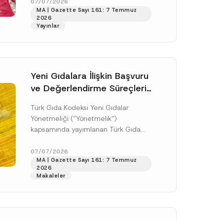
doksan gün sonra yani 9 Ağustos...
07/07/2026
MA | Gazette Sayı 161: 7 Temmuz
[Devamını Oku]
2026
Yayınlar
Yeni Gıdalara İlişkin Başvuru
ve Değerlendirme Süreçleri
Düzenlendi
Türk Gıda Kodeksi Yeni Gıdalar
Yönetmeliği (“Yönetmelik”)
kapsamında yayımlanan Türk Gıda
Kodeksi Yeni Gıdalara İlişkin
Uygulama Tebliği (“Tebliğ”) ile yeni
07/07/2026
.
MA | Gazette Sayı 161: 7 Temmuz
gıdalara ve diğer...
[Devamını Oku]
sine izin veriyorum.
2026
Makaleler