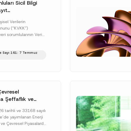
uları Sicil Bilgi
yıt
üne İlişkin Süre
şisel Verilerin
anunu (“KVKK”)
ri sorumlularının Veri
cil Bilgi Sistemi
ıt ve bildirim
e Sayı 161: 7 Temmuz
ilişkin eşikler Kişisel...
ku]
Çevresel
a Şeffaflık ve
zucu Davranışlara
 tarihli ve 33168 sayılı
netmelik’in Yürürlük
’de yayımlanan Enerji
elendi
 ve Çevresel Piyasalarda
 Piyasa Bozucu