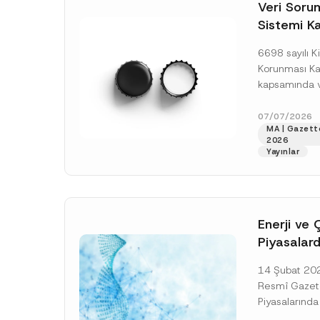
o
Veri Soruml
*
t
Sistemi Ka
i
c
Yükümlülüğ
e
6698 sayılı Ki
*
Uzatımı
Korunması K
kapsamında ve
Sorumluları Si
(“VERBİS”) kay
07/07/2026
MA | Gazett
yükümlülüğüne 
2026
[Devamını O
Yayınlar
Enerji ve 
Piyasalard
Piyasa Bo
14 Şubat 2026
İlişkin Yö
Resmî Gazete
Tarihi Ert
Piyasalarında
Şeffaflığa ve