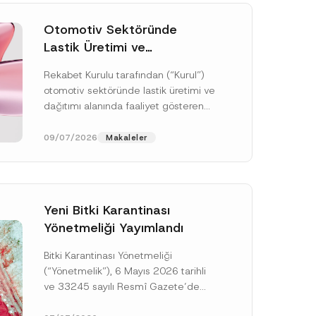
Otomotiv Sektöründe
Lastik Üretimi ve
Dağıtımında Rekabet
Rekabet Kurulu tarafından (“Kurul”)
Soruşturması Sonuçlandı:
otomotiv sektöründe lastik üretimi ve
Toplam 3,6 Milyar TL İdari
dağıtımı alanında faaliyet gösteren
Para Cezasına
çok sayıda teşebbüsün 4054 sayılı
Hükmedilmiştir
Rekabetin Korunması Hakkında
09/07/2026
Makaleler
Kanun’un (“4054...
[Devamını Oku]
Yeni Bitki Karantinası
Yönetmeliği Yayımlandı
Bitki Karantinası Yönetmeliği
(“Yönetmelik”), 6 Mayıs 2026 tarihli
ve 33245 sayılı Resmî Gazete’de
yayımlanmış olup, yayım tarihinden