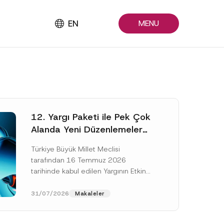
EN
MENU
12. Yargı Paketi ile Pek Çok
Alanda Yeni Düzenlemeler
Yapıldı
Türkiye Büyük Millet Meclisi
tarafından 16 Temmuz 2026
tarihinde kabul edilen Yargının Etkin
ve Verimli İşlemesine Yönelik Bazı
Kanunlarda Değişiklik Yapılmasına
31/07/2026
Makaleler
Dair Kanun...
[Devamını Oku]