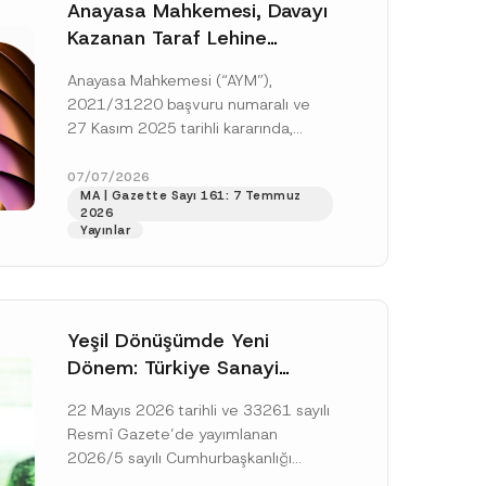
Anayasa Mahkemesi, Davayı
Kazanan Taraf Lehine
Vekâlet Ücretine
Anayasa Mahkemesi (“AYM”),
Hükmedilmemesi Nedeniyle
2021/31220 başvuru numaralı ve
Mahkemeye Erişim Hakkının
27 Kasım 2025 tarihli kararında,
İhlal Edildiğine Karar Verdi
başvurucunun icra emrine yaptığı
itirazın kabul edilerek icranın geri
07/07/2026
MA | Gazette Sayı 161: 7 Temmuz
bırakılmasına karar...
[Devamını Oku]
2026
Yayınlar
Yeşil Dönüşümde Yeni
Dönem: Türkiye Sanayi
Karbonsuzlaşma Yatırım
22 Mayıs 2026 tarihli ve 33261 sayılı
Platformu Oluşturuldu
Resmî Gazete’de yayımlanan
2026/5 sayılı Cumhurbaşkanlığı
Genelgesi (“Genelge”) kapsamında