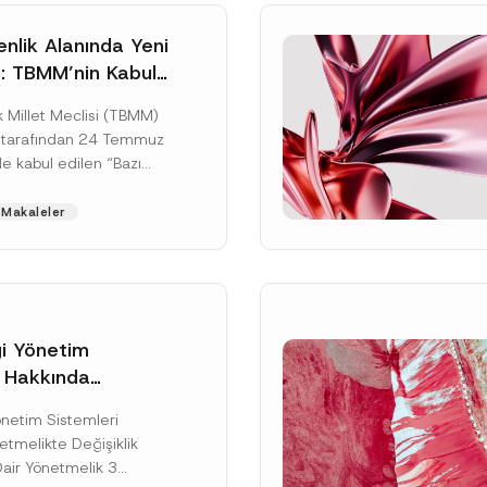
nlik Alanında Yeni
: TBMM’nin Kabul
un Değişikliği
 Millet Meclisi (TBMM)
zete Aşamasında
 tarafından 24 Temmuz
e kabul edilen “Bazı
nun Hükmünde
de Değişiklik
Makaleler
ir...
[Devamını Oku]
gi Yönetim
i Hakkında
kte Değişiklik
Soyad
*
Yönetim Sistemleri
na Dair Yönetmelik
tmelikte Değişiklik
ı
Dair Yönetmelik 3