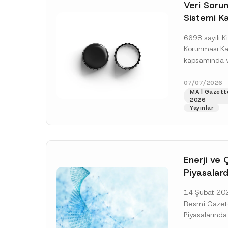
o
o
Veri Soruml
*
t
n
Sistemi Ka
i
*
c
Yükümlülüğ
e
6698 sayılı Ki
*
Uzatımı
Korunması K
kapsamında ve
Sorumluları Si
(“VERBİS”) kay
07/07/2026
MA | Gazett
yükümlülüğüne 
2026
[Devamını O
Yayınlar
Enerji ve 
Piyasalard
Piyasa Bo
14 Şubat 2026
İlişkin Yö
Resmî Gazete
Tarihi Ert
Piyasalarında
Şeffaflığa ve