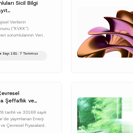
uları Sicil Bilgi
yıt
üne İlişkin Süre
şisel Verilerin
anunu (“KVKK”)
ri sorumlularının Veri
cil Bilgi Sistemi
ıt ve bildirim
e Sayı 161: 7 Temmuz
ilişkin eşikler Kişisel...
ku]
Çevresel
a Şeffaflık ve
zucu Davranışlara
 tarihli ve 33168 sayılı
netmelik’in Yürürlük
’de yayımlanan Enerji
elendi
 ve Çevresel Piyasalarda
 Piyasa Bozucu