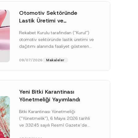
Otomotiv Sektöründe
Lastik Üretimi ve
Dağıtımında Rekabet
Rekabet Kurulu tarafından (“Kurul”)
Soruşturması Sonuçlandı:
otomotiv sektöründe lastik üretimi ve
Toplam 3,6 Milyar TL İdari
dağıtımı alanında faaliyet gösteren
Para Cezasına
çok sayıda teşebbüsün 4054 sayılı
Hükmedilmiştir
Rekabetin Korunması Hakkında
09/07/2026
Makaleler
Kanun’un (“4054...
[Devamını Oku]
Yeni Bitki Karantinası
Yönetmeliği Yayımlandı
Bitki Karantinası Yönetmeliği
(“Yönetmelik”), 6 Mayıs 2026 tarihli
ve 33245 sayılı Resmî Gazete’de
yayımlanmış olup, yayım tarihinden