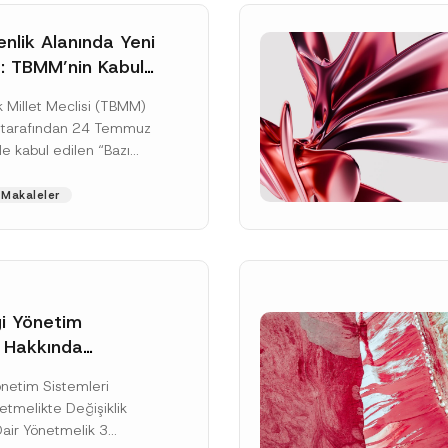
nlik Alanında Yeni
: TBMM’nin Kabul
un Değişikliği
 Millet Meclisi (TBMM)
zete Aşamasında
 tarafından 24 Temmuz
e kabul edilen “Bazı
nun Hükmünde
de Değişiklik
Makaleler
ir...
[Devamını Oku]
gi Yönetim
i Hakkında
kte Değişiklik
Soyad
*
Yönetim Sistemleri
na Dair Yönetmelik
tmelikte Değişiklik
ı
Dair Yönetmelik 3