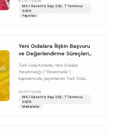
doksan gün sonra yani 9 Ağustos...
07/07/2026
MA | Gazette Sayı 161: 7 Temmuz
[Devamını Oku]
2026
Yayınlar
Yeni Gıdalara İlişkin Başvuru
ve Değerlendirme Süreçleri
Düzenlendi
Türk Gıda Kodeksi Yeni Gıdalar
Yönetmeliği (“Yönetmelik”)
kapsamında yayımlanan Türk Gıda
Kodeksi Yeni Gıdalara İlişkin
Uygulama Tebliği (“Tebliğ”) ile yeni
07/07/2026
.
MA | Gazette Sayı 161: 7 Temmuz
gıdalara ve diğer...
[Devamını Oku]
sine izin veriyorum.
2026
Makaleler