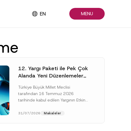
EN
MENU
eme
12. Yargı Paketi ile Pek Çok
Alanda Yeni Düzenlemeler
Yapıldı
Türkiye Büyük Millet Meclisi
tarafından 16 Temmuz 2026
tarihinde kabul edilen Yargının Etkin
ve Verimli İşlemesine Yönelik Bazı
Kanunlarda Değişiklik Yapılmasına
31/07/2026
Makaleler
Dair Kanun...
[Devamını Oku]