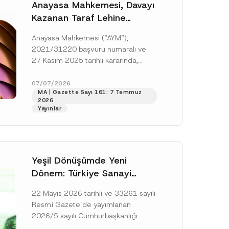
Anayasa Mahkemesi, Davayı
Kazanan Taraf Lehine
Vekâlet Ücretine
Anayasa Mahkemesi (“AYM”),
Hükmedilmemesi Nedeniyle
2021/31220 başvuru numaralı ve
Mahkemeye Erişim Hakkının
27 Kasım 2025 tarihli kararında,
İhlal Edildiğine Karar Verdi
başvurucunun icra emrine yaptığı
itirazın kabul edilerek icranın geri
07/07/2026
MA | Gazette Sayı 161: 7 Temmuz
bırakılmasına karar...
[Devamını Oku]
2026
Yayınlar
Yeşil Dönüşümde Yeni
Dönem: Türkiye Sanayi
Karbonsuzlaşma Yatırım
22 Mayıs 2026 tarihli ve 33261 sayılı
Platformu Oluşturuldu
Resmî Gazete’de yayımlanan
2026/5 sayılı Cumhurbaşkanlığı
Genelgesi (“Genelge”) kapsamında