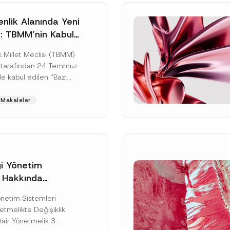
nlik Alanında Yeni
: TBMM’nin Kabul
un Değişikliği
 Millet Meclisi (TBMM)
zete Aşamasında
 tarafından 24 Temmuz
e kabul edilen “Bazı
nun Hükmünde
de Değişiklik
Makaleler
ir...
[Devamını Oku]
gi Yönetim
i Hakkında
kte Değişiklik
Soyad
*
Yönetim Sistemleri
na Dair Yönetmelik
tmelikte Değişiklik
ı
Dair Yönetmelik 3