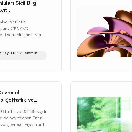
uları Sicil Bilgi
yıt
üne İlişkin Süre
şisel Verilerin
anunu (“KVKK”)
ri sorumlularının Veri
cil Bilgi Sistemi
ıt ve bildirim
e Sayı 161: 7 Temmuz
ilişkin eşikler Kişisel...
ku]
Çevresel
a Şeffaflık ve
zucu Davranışlara
 tarihli ve 33168 sayılı
netmelik’in Yürürlük
’de yayımlanan Enerji
elendi
 ve Çevresel Piyasalarda
 Piyasa Bozucu