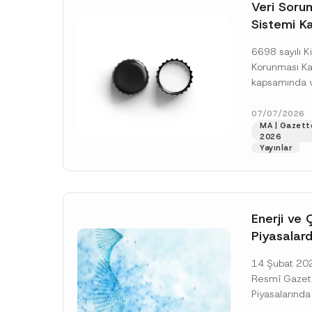
o
t
Veri Soruml
*
t
a
Sistemi Ka
i
*
c
Yükümlülüğ
e
6698 sayılı Ki
*
Uzatımı
Korunması K
kapsamında ve
Sorumluları Si
(“VERBİS”) kay
07/07/2026
MA | Gazett
yükümlülüğüne 
2026
[Devamını O
Yayınlar
Enerji ve 
Piyasalard
Piyasa Bo
14 Şubat 2026
İlişkin Yö
Resmî Gazete
Tarihi Ert
Piyasalarında
Şeffaflığa ve