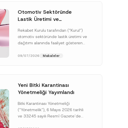
Otomotiv Sektöründe
Lastik Üretimi ve
Dağıtımında Rekabet
Rekabet Kurulu tarafından (“Kurul”)
Soruşturması Sonuçlandı:
otomotiv sektöründe lastik üretimi ve
Toplam 3,6 Milyar TL İdari
dağıtımı alanında faaliyet gösteren
Para Cezasına
çok sayıda teşebbüsün 4054 sayılı
Hükmedilmiştir
Rekabetin Korunması Hakkında
09/07/2026
Makaleler
Kanun’un (“4054...
[Devamını Oku]
Yeni Bitki Karantinası
Yönetmeliği Yayımlandı
Bitki Karantinası Yönetmeliği
(“Yönetmelik”), 6 Mayıs 2026 tarihli
ve 33245 sayılı Resmî Gazete’de
yayımlanmış olup, yayım tarihinden