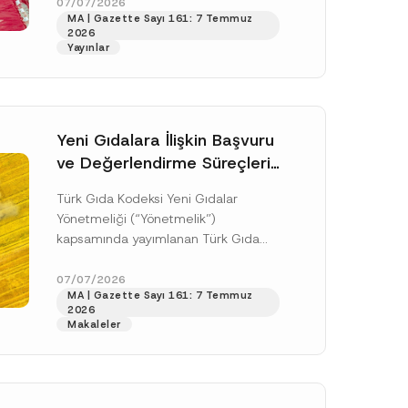
doksan gün sonra yani 9 Ağustos...
07/07/2026
MA | Gazette Sayı 161: 7 Temmuz
[Devamını Oku]
2026
Yayınlar
Yeni Gıdalara İlişkin Başvuru
ve Değerlendirme Süreçleri
Düzenlendi
Türk Gıda Kodeksi Yeni Gıdalar
Yönetmeliği (“Yönetmelik”)
kapsamında yayımlanan Türk Gıda
Kodeksi Yeni Gıdalara İlişkin
Uygulama Tebliği (“Tebliğ”) ile yeni
07/07/2026
.
MA | Gazette Sayı 161: 7 Temmuz
gıdalara ve diğer...
[Devamını Oku]
sine izin veriyorum.
2026
Makaleler