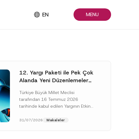
EN
MENU
12. Yargı Paketi ile Pek Çok
Alanda Yeni Düzenlemeler
Yapıldı
Türkiye Büyük Millet Meclisi
tarafından 16 Temmuz 2026
tarihinde kabul edilen Yargının Etkin
ve Verimli İşlemesine Yönelik Bazı
Kanunlarda Değişiklik Yapılmasına
31/07/2026
Makaleler
Dair Kanun...
[Devamını Oku]