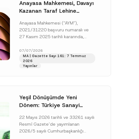
Anayasa Mahkemesi, Davayı
Kazanan Taraf Lehine
Vekâlet Ücretine
Anayasa Mahkemesi (“AYM”),
Hükmedilmemesi Nedeniyle
2021/31220 başvuru numaralı ve
Mahkemeye Erişim Hakkının
27 Kasım 2025 tarihli kararında,
İhlal Edildiğine Karar Verdi
başvurucunun icra emrine yaptığı
itirazın kabul edilerek icranın geri
07/07/2026
MA | Gazette Sayı 161: 7 Temmuz
bırakılmasına karar...
[Devamını Oku]
2026
Yayınlar
Yeşil Dönüşümde Yeni
Dönem: Türkiye Sanayi
Karbonsuzlaşma Yatırım
22 Mayıs 2026 tarihli ve 33261 sayılı
Platformu Oluşturuldu
Resmî Gazete’de yayımlanan
2026/5 sayılı Cumhurbaşkanlığı
Genelgesi (“Genelge”) kapsamında