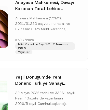
Anayasa Mahkemesi, Davayı
Kazanan Taraf Lehine
Vekâlet Ücretine
Anayasa Mahkemesi (“AYM”),
Hükmedilmemesi Nedeniyle
2021/31220 başvuru numaralı ve
Mahkemeye Erişim Hakkının
27 Kasım 2025 tarihli kararında,
İhlal Edildiğine Karar Verdi
başvurucunun icra emrine yaptığı
itirazın kabul edilerek icranın geri
07/07/2026
MA | Gazette Sayı 161: 7 Temmuz
bırakılmasına karar...
[Devamını Oku]
2026
Yayınlar
Yeşil Dönüşümde Yeni
Dönem: Türkiye Sanayi
Karbonsuzlaşma Yatırım
22 Mayıs 2026 tarihli ve 33261 sayılı
Platformu Oluşturuldu
Resmî Gazete’de yayımlanan
2026/5 sayılı Cumhurbaşkanlığı
Genelgesi (“Genelge”) kapsamında