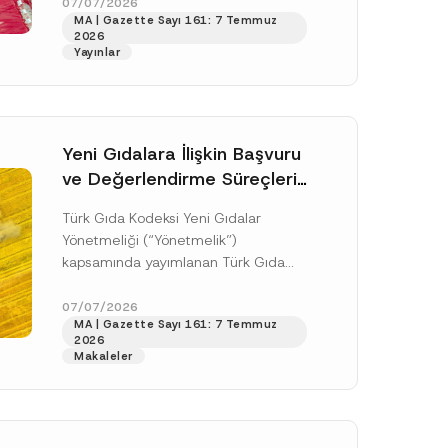
doksan gün sonra yani 9 Ağustos...
07/07/2026
MA | Gazette Sayı 161: 7 Temmuz
[Devamını Oku]
2026
Yayınlar
Yeni Gıdalara İlişkin Başvuru
ve Değerlendirme Süreçleri
Düzenlendi
Türk Gıda Kodeksi Yeni Gıdalar
Yönetmeliği (“Yönetmelik”)
kapsamında yayımlanan Türk Gıda
Kodeksi Yeni Gıdalara İlişkin
Uygulama Tebliği (“Tebliğ”) ile yeni
07/07/2026
.
MA | Gazette Sayı 161: 7 Temmuz
gıdalara ve diğer...
[Devamını Oku]
sine izin veriyorum.
2026
Makaleler