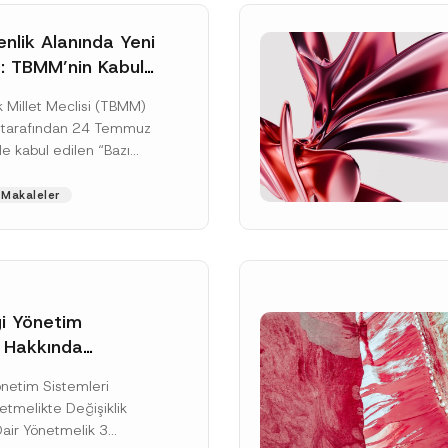
nlik Alanında Yeni
: TBMM’nin Kabul
un Değişikliği
 Millet Meclisi (TBMM)
zete Aşamasında
 tarafından 24 Temmuz
e kabul edilen “Bazı
nun Hükmünde
de Değişiklik
Makaleler
ir...
[Devamını Oku]
gi Yönetim
i Hakkında
kte Değişiklik
Soyad
*
Yönetim Sistemleri
na Dair Yönetmelik
tmelikte Değişiklik
ı
Dair Yönetmelik 3