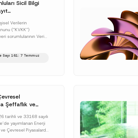
uları Sicil Bilgi
yıt
üne İlişkin Süre
şisel Verilerin
anunu (“KVKK”)
ri sorumlularının Veri
cil Bilgi Sistemi
ıt ve bildirim
e Sayı 161: 7 Temmuz
ilişkin eşikler Kişisel...
ku]
Çevresel
a Şeffaflık ve
zucu Davranışlara
 tarihli ve 33168 sayılı
netmelik’in Yürürlük
’de yayımlanan Enerji
elendi
 ve Çevresel Piyasalarda
 Piyasa Bozucu