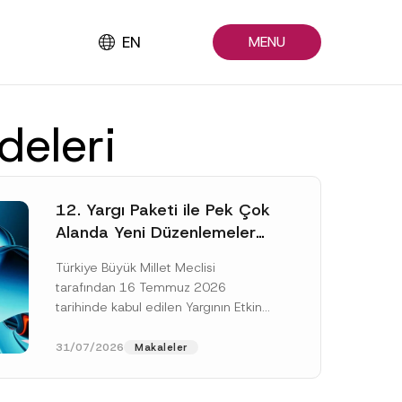
EN
MENU
deleri
12. Yargı Paketi ile Pek Çok
Alanda Yeni Düzenlemeler
Yapıldı
Türkiye Büyük Millet Meclisi
tarafından 16 Temmuz 2026
tarihinde kabul edilen Yargının Etkin
ve Verimli İşlemesine Yönelik Bazı
Kanunlarda Değişiklik Yapılmasına
31/07/2026
Makaleler
Dair Kanun...
[Devamını Oku]