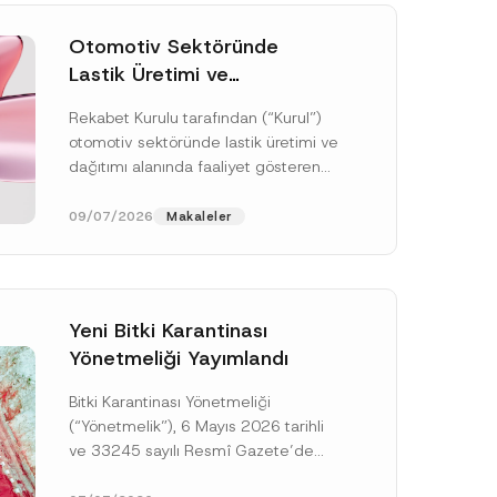
Otomotiv Sektöründe
Lastik Üretimi ve
Dağıtımında Rekabet
Rekabet Kurulu tarafından (“Kurul”)
Soruşturması Sonuçlandı:
otomotiv sektöründe lastik üretimi ve
Toplam 3,6 Milyar TL İdari
dağıtımı alanında faaliyet gösteren
Para Cezasına
çok sayıda teşebbüsün 4054 sayılı
Hükmedilmiştir
Rekabetin Korunması Hakkında
09/07/2026
Makaleler
Kanun’un (“4054...
[Devamını Oku]
Yeni Bitki Karantinası
Yönetmeliği Yayımlandı
Bitki Karantinası Yönetmeliği
(“Yönetmelik”), 6 Mayıs 2026 tarihli
ve 33245 sayılı Resmî Gazete’de
yayımlanmış olup, yayım tarihinden