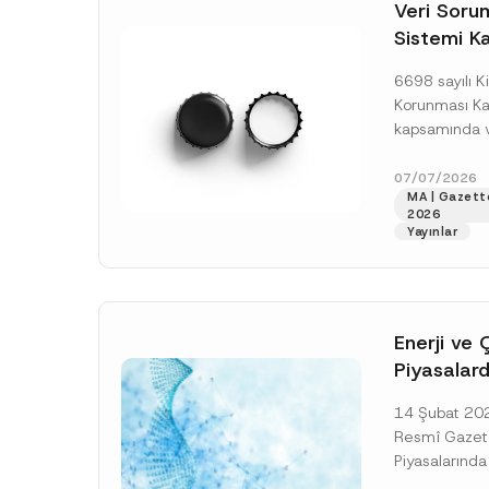
o
e
Veri Soruml
*
t
l
Sistemi Ka
i
e
c
f
Yükümlülüğ
e
o
6698 sayılı Ki
*
n
Uzatımı
*
Korunması K
kapsamında ve
Sorumluları Si
(“VERBİS”) kay
07/07/2026
MA | Gazett
yükümlülüğüne 
2026
[Devamını O
Yayınlar
Enerji ve 
Piyasalard
Piyasa Bo
14 Şubat 2026
İlişkin Yö
Resmî Gazete
Tarihi Ert
Piyasalarında
Şeffaflığa ve