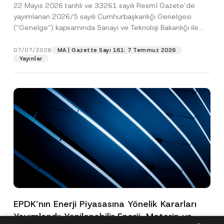
22 Mayıs 2026 tarihli ve 33261 sayılı Resmî Gazete’de
yayımlanan 2026/5 sayılı Cumhurbaşkanlığı Genelgesi
(“Genelge”) kapsamında Sanayi ve Teknoloji Bakanlığı ile
Avrupa İmar...
[Devamını Oku]
07/07/2026
MA | Gazette Sayı 161: 7 Temmuz 2026
Yayınlar
EPDK’nın Enerji Piyasasına Yönelik Kararları
Yayımlandı: Yenilenebilir Enerji, Motorin ve