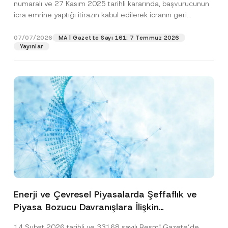
numaralı ve 27 Kasım 2025 tarihli kararında, başvurucunun
icra emrine yaptığı itirazın kabul edilerek icranın geri
bırakılmasına karar...
[Devamını Oku]
07/07/2026
MA | Gazette Sayı 161: 7 Temmuz 2026
Yayınlar
Enerji ve Çevresel Piyasalarda Şeffaflık ve
Piyasa Bozucu Davranışlara İlişkin
Yönetmelik’in Yürürlük Tarihi Ertelendi
14 Şubat 2026 tarihli ve 33168 sayılı Resmî Gazete’de