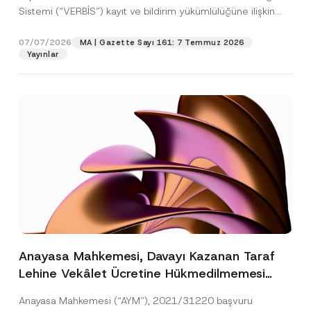
Sistemi (“VERBİS”) kayıt ve bildirim yükümlülüğüne ilişkin
eşikler Kişisel...
[Devamını Oku]
07/07/2026
MA | Gazette Sayı 161: 7 Temmuz 2026
Yayınlar
Anayasa Mahkemesi, Davayı Kazanan Taraf
Lehine Vekâlet Ücretine Hükmedilmemesi
Nedeniyle Mahkemeye Erişim Hakkının İhlal
Anayasa Mahkemesi (“AYM”), 2021/31220 başvuru
Edildiğine Karar Verdi