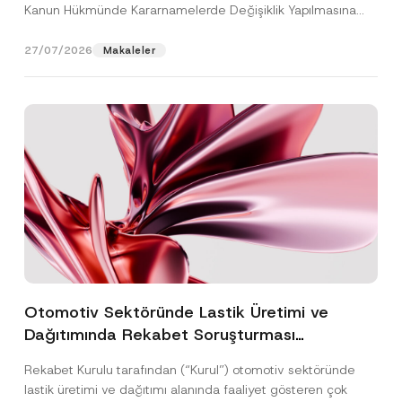
Kanun Hükmünde Kararnamelerde Değişiklik Yapılmasına
Dair...
[Devamını Oku]
27/07/2026
Makaleler
Otomotiv Sektöründe Lastik Üretimi ve
Dağıtımında Rekabet Soruşturması
Sonuçlandı: Toplam 3,6 Milyar TL İdari Para
Rekabet Kurulu tarafından (“Kurul”) otomotiv sektöründe
Cezasına Hükmedilmiştir
lastik üretimi ve dağıtımı alanında faaliyet gösteren çok