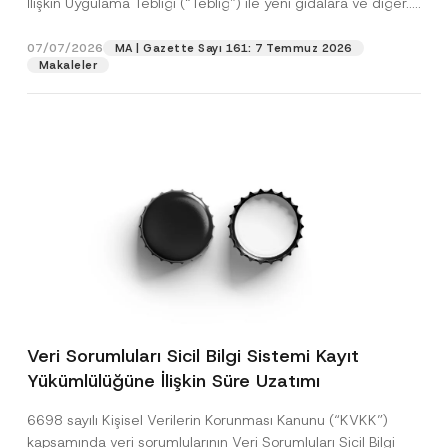
İlişkin Uygulama Tebliği (“Tebliğ”) ile yeni gıdalara ve diğer...
n
p
işlenmesine izin veriyorum.
y
u
[Devamını Oku]
r
N
*
o
o
A
07/07/2026
MA | Gazette Sayı 161: 7 Temmuz 2026
GÖNDER
v
t
p
Makaleler
e
i
p
*
c
r
e
o
*
v
e
Veri Sorumluları Sicil Bilgi Sistemi Kayıt
Yükümlülüğüne İlişkin Süre Uzatımı
6698 sayılı Kişisel Verilerin Korunması Kanunu (“KVKK”)
kapsamında veri sorumlularının Veri Sorumluları Sicil Bilgi