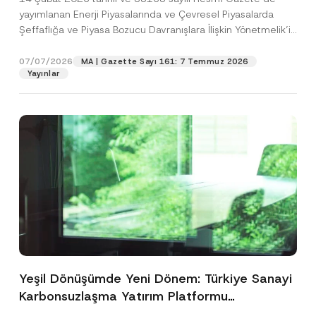
yayımlanan Enerji Piyasalarında ve Çevresel Piyasalarda
Şeffaflığa ve Piyasa Bozucu Davranışlara İlişkin Yönetmelik’in
(“Yönetmelik”)...
[Devamını Oku]
07/07/2026
MA | Gazette Sayı 161: 7 Temmuz 2026
Yayınlar
Yeşil Dönüşümde Yeni Dönem: Türkiye Sanayi
Karbonsuzlaşma Yatırım Platformu
Oluşturuldu