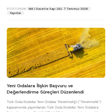
gıdalara...
[Devamını Oku]
07/07/2026
MA | Gazette Sayı 161: 7 Temmuz 2026
Pozisyon
Yayınlar
E-Posta Adresi
*
Telefon Numarası
*
Konu
*
Yeni Gıdalara İlişkin Başvuru ve
Değerlendirme Süreçleri Düzenlendi
Bu iletişim formu aracılığıyla sağlanan kişisel
P
r
verilerle ilgili
aydınlatma metni
ni okudum ve
i
anladım.
Türk Gıda Kodeksi Yeni Gıdalar Yönetmeliği (“Yönetmelik”)
v
K
Bu iletişim formunu göndererek,
aydınlatma
A
kapsamında yayımlanan Türk Gıda Kodeksi Yeni Gıdalara
a
o
p
metni
nde açıklanan şekilde kişisel verilerimin
c