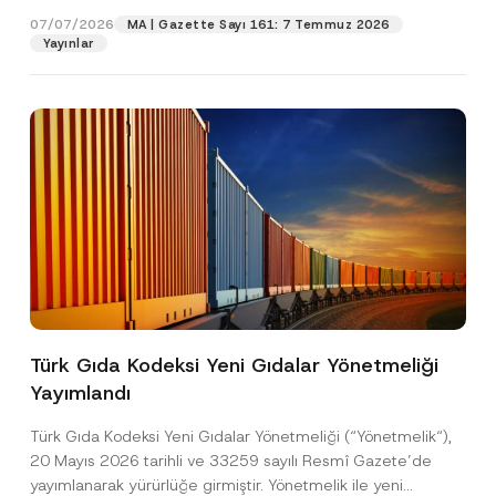
07/07/2026
MA | Gazette Sayı 161: 7 Temmuz 2026
Yayınlar
Ad
*
Türk Gıda Kodeksi Yeni Gıdalar Yönetmeliği
Yayımlandı
Soyad
*
Türk Gıda Kodeksi Yeni Gıdalar Yönetmeliği (“Yönetmelik“),
20 Mayıs 2026 tarihli ve 33259 sayılı Resmî Gazete’de
Firma
yayımlanarak yürürlüğe girmiştir. Yönetmelik ile yeni