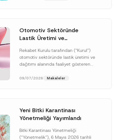
Dair Kanun...
[Devamını Oku]
Otomotiv Sektöründe
Lastik Üretimi ve
Dağıtımında Rekabet
Rekabet Kurulu tarafından (“Kurul”)
Soruşturması Sonuçlandı:
otomotiv sektöründe lastik üretimi ve
Toplam 3,6 Milyar TL İdari
dağıtımı alanında faaliyet gösteren
Para Cezasına
çok sayıda teşebbüsün 4054 sayılı
Hükmedilmiştir
Rekabetin Korunması Hakkında
09/07/2026
Makaleler
Kanun’un (“4054...
[Devamını Oku]
Yeni Bitki Karantinası
Yönetmeliği Yayımlandı
*
P
Bitki Karantinası Yönetmeliği
o
z
(“Yönetmelik”), 6 Mayıs 2026 tarihli