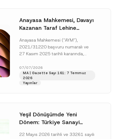
Anayasa Mahkemesi, Davayı
Kazanan Taraf Lehine
Vekâlet Ücretine
Anayasa Mahkemesi (“AYM”),
Hükmedilmemesi Nedeniyle
2021/31220 başvuru numaralı ve
Mahkemeye Erişim Hakkının
27 Kasım 2025 tarihli kararında,
İhlal Edildiğine Karar Verdi
başvurucunun icra emrine yaptığı
itirazın kabul edilerek icranın geri
07/07/2026
MA | Gazette Sayı 161: 7 Temmuz
bırakılmasına karar...
[Devamını Oku]
2026
Yayınlar
Yeşil Dönüşümde Yeni
Dönem: Türkiye Sanayi
Karbonsuzlaşma Yatırım
22 Mayıs 2026 tarihli ve 33261 sayılı
Platformu Oluşturuldu