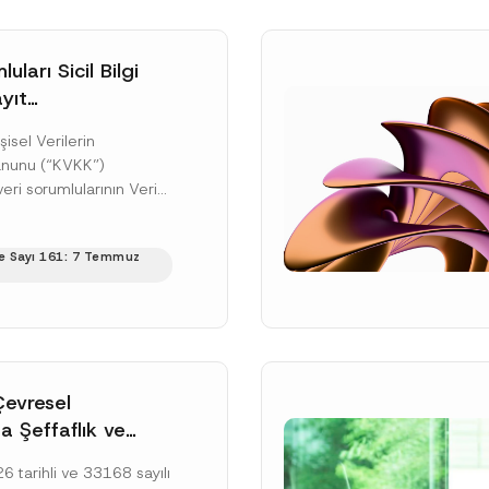
uları Sicil Bilgi
yıt
üne İlişkin Süre
şisel Verilerin
anunu (“KVKK”)
ri sorumlularının Veri
cil Bilgi Sistemi
ıt ve bildirim
e Sayı 161: 7 Temmuz
ilişkin eşikler Kişisel...
ku]
Çevresel
a Şeffaflık ve
zucu Davranışlara
 tarihli ve 33168 sayılı
netmelik’in Yürürlük