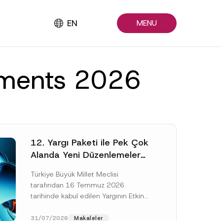
EN
MENU
ements 2026
12. Yargı Paketi ile Pek Çok
Alanda Yeni Düzenlemeler
Yapıldı
Türkiye Büyük Millet Meclisi
tarafından 16 Temmuz 2026
tarihinde kabul edilen Yargının Etkin
ve Verimli İşlemesine Yönelik Bazı
Kanunlarda Değişiklik Yapılmasına
31/07/2026
Makaleler