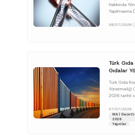
Yapılması
Hakkında Yöne
Yayımland
Firma
Yapılmasına 
Temmuz 2026 
Resmî Gazete
08/07/2026
gün yürürlüğe
E-Posta Adresi
*
Konu
*
Türk Gıda
Gıdalar Y
Yayımland
Türk Gıda Kod
Yönetmeliği 
2026 tarihli 
Gazete’de ya
Bu iletişim formu ara
P
girmiştir. Yön
07/07/2026
Bu iletişim formun
r
A
MA | Gazett
gıdalara...
[D
i
p
2026
v
p
Yayınlar
a
r
c
o
y