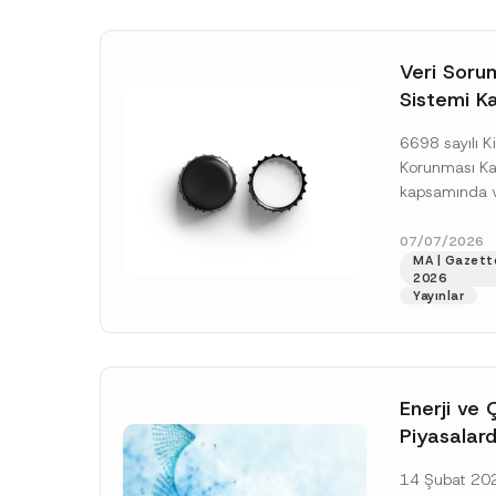
v
N
e
o
*
t
i
Veri Soruml
c
Sistemi Ka
e
*
Yükümlülüğ
6698 sayılı Ki
Uzatımı
Korunması K
kapsamında ve
Sorumluları Si
(“VERBİS”) kay
07/07/2026
MA | Gazett
yükümlülüğüne 
2026
[Devamını O
Yayınlar
Enerji ve 
Piyasalard
Piyasa Bo
14 Şubat 2026
İlişkin Yö