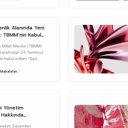
ku]
nlik Alanında Yeni
: TBMM’nin Kabul
un Değişikliği
 Millet Meclisi (TBMM)
zete Aşamasında
 tarafından 24 Temmuz
e kabul edilen “Bazı
nun Hükmünde
de Değişiklik
Makaleler
ir...
[Devamını Oku]
gi Yönetim
i Hakkında
Soyad
*
kte Değişiklik
Yönetim Sistemleri