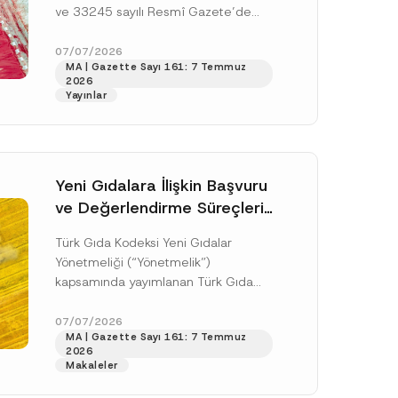
i
ve 33245 sayılı Resmî Gazete’de
s
y
yayımlanmış olup, yayım tarihinden
o
doksan gün sonra yani 9 Ağustos...
07/07/2026
n
MA | Gazette Sayı 161: 7 Temmuz
[Devamını Oku]
F
2026
i
Yayınlar
r
m
a
Yeni Gıdalara İlişkin Başvuru
ve Değerlendirme Süreçleri
Düzenlendi
Türk Gıda Kodeksi Yeni Gıdalar
Yönetmeliği (“Yönetmelik”)
kapsamında yayımlanan Türk Gıda
Kodeksi Yeni Gıdalara İlişkin
.
Uygulama Tebliği (“Tebliğ”) ile yeni
07/07/2026
sine izin veriyorum.
MA | Gazette Sayı 161: 7 Temmuz
gıdalara ve diğer...
[Devamını Oku]
2026
Makaleler