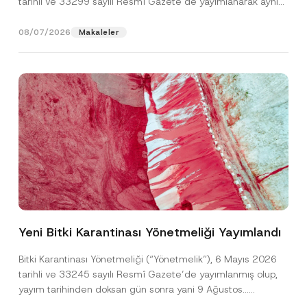
tarihli ve 33299 sayılı Resmî Gazete’de yayımlanarak aynı
gün yürürlüğe...
[Devamını Oku]
08/07/2026
Makaleler
A
Ad
*
d
A
Yeni Bitki Karantinası Yönetmeliği Yayımlandı
d
T
Soyad
*
e
Bitki Karantinası Yönetmeliği (“Yönetmelik”), 6 Mayıs 2026
l
tarihli ve 33245 sayılı Resmî Gazete’de yayımlanmış olup,
e
f
yayım tarihinden doksan gün sonra yani 9 Ağustos...
Firma
o
[Devamını Oku]
n