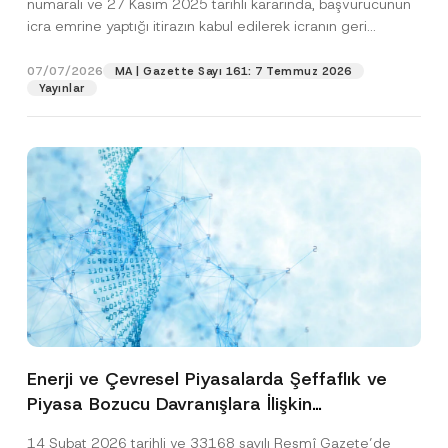
numaralı ve 27 Kasım 2025 tarihli kararında, başvurucunun
icra emrine yaptığı itirazın kabul edilerek icranın geri
bırakılmasına karar...
[Devamını Oku]
07/07/2026
MA | Gazette Sayı 161: 7 Temmuz 2026
Yayınlar
Enerji ve Çevresel Piyasalarda Şeffaflık ve
Piyasa Bozucu Davranışlara İlişkin
Yönetmelik’in Yürürlük Tarihi Ertelendi
14 Şubat 2026 tarihli ve 33168 sayılı Resmî Gazete’de