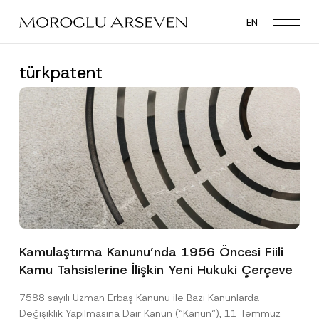
Skip
EN
to
main
content
türkpatent
Kamulaştırma Kanunu’nda 1956 Öncesi Fiilî
Kamu Tahsislerine İlişkin Yeni Hukuki Çerçeve
7588 sayılı Uzman Erbaş Kanunu ile Bazı Kanunlarda
Değişiklik Yapılmasına Dair Kanun (“Kanun“), 11 Temmuz