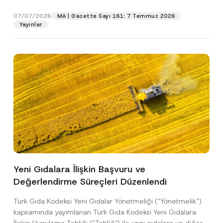
p
işlenmesine izin veriyorum.
y
gıdalara...
[Devamını Oku]
r
N
07/07/2026
o
MA | Gazette Sayı 161: 7 Temmuz 2026
o
GÖNDER
v
Yayınlar
t
e
i
*
c
e
*
Yeni Gıdalara İlişkin Başvuru ve
Değerlendirme Süreçleri Düzenlendi
Türk Gıda Kodeksi Yeni Gıdalar Yönetmeliği (“Yönetmelik”)
kapsamında yayımlanan Türk Gıda Kodeksi Yeni Gıdalara