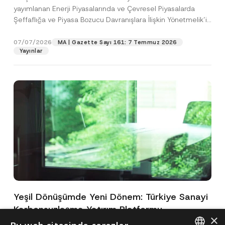
yayımlanan Enerji Piyasalarında ve Çevresel Piyasalarda
Şeffaflığa ve Piyasa Bozucu Davranışlara İlişkin Yönetmelik’in
(“Yönetmelik”)...
[Devamını Oku]
07/07/2026
MA | Gazette Sayı 161: 7 Temmuz 2026
Yayınlar
Yeşil Dönüşümde Yeni Dönem: Türkiye Sanayi
Karbonsuzlaşma Yatırım Platformu
×
Oluşturuldu