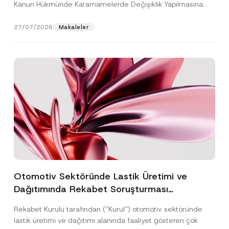
Kanun Hükmünde Kararnamelerde Değişiklik Yapılmasına
Dair...
[Devamını Oku]
27/07/2026
Makaleler
Otomotiv Sektöründe Lastik Üretimi ve
Dağıtımında Rekabet Soruşturması
Sonuçlandı: Toplam 3,6 Milyar TL İdari Para
Rekabet Kurulu tarafından (“Kurul”) otomotiv sektöründe
Cezasına Hükmedilmiştir
lastik üretimi ve dağıtımı alanında faaliyet gösteren çok