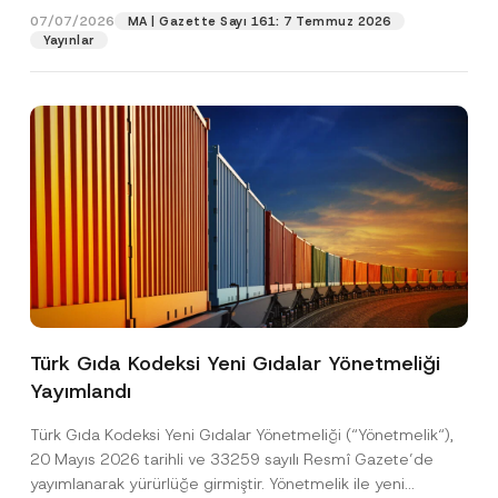
07/07/2026
MA | Gazette Sayı 161: 7 Temmuz 2026
Yayınlar
Pozisyon
E-Posta Adresi
*
Telefon Numarası
*
Konu
*
Türk Gıda Kodeksi Yeni Gıdalar Yönetmeliği
Yayımlandı
Bu iletişim formu aracılığıyla sağlanan kişisel
P
r
verilerle ilgili
aydınlatma metni
ni okudum ve
Türk Gıda Kodeksi Yeni Gıdalar Yönetmeliği (“Yönetmelik“),
i
anladım.
v
20 Mayıs 2026 tarihli ve 33259 sayılı Resmî Gazete’de
Bu iletişim formunu göndererek,
aydınlatma
A
a
yayımlanarak yürürlüğe girmiştir. Yönetmelik ile yeni
p
metni
nde açıklanan şekilde kişisel verilerimin
c