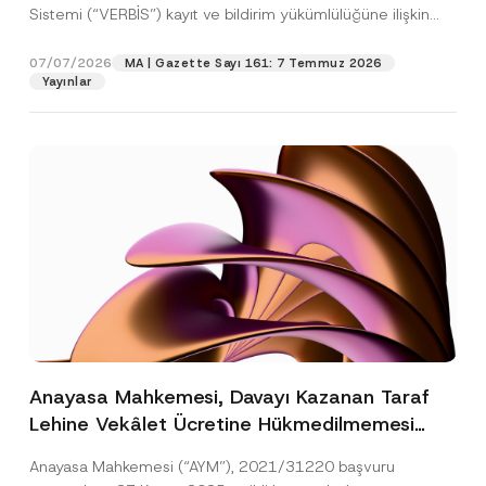
Sistemi (“VERBİS”) kayıt ve bildirim yükümlülüğüne ilişkin
eşikler Kişisel...
[Devamını Oku]
07/07/2026
MA | Gazette Sayı 161: 7 Temmuz 2026
Yayınlar
Anayasa Mahkemesi, Davayı Kazanan Taraf
Lehine Vekâlet Ücretine Hükmedilmemesi
Nedeniyle Mahkemeye Erişim Hakkının İhlal
Anayasa Mahkemesi (“AYM”), 2021/31220 başvuru
Edildiğine Karar Verdi