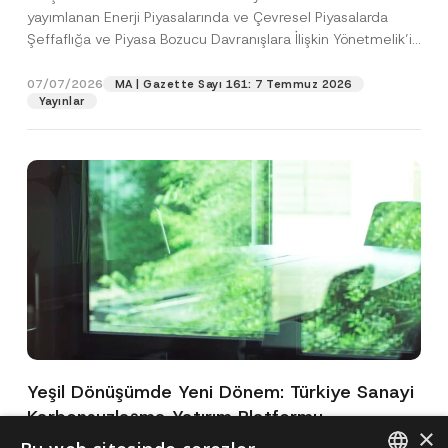
yayımlanan Enerji Piyasalarında ve Çevresel Piyasalarda
Şeffaflığa ve Piyasa Bozucu Davranışlara İlişkin Yönetmelik’in
(“Yönetmelik”)...
[Devamını Oku]
07/07/2026
MA | Gazette Sayı 161: 7 Temmuz 2026
Yayınlar
Yeşil Dönüşümde Yeni Dönem: Türkiye Sanayi
Karbonsuzlaşma Yatırım Platformu
×
Oluşturuldu