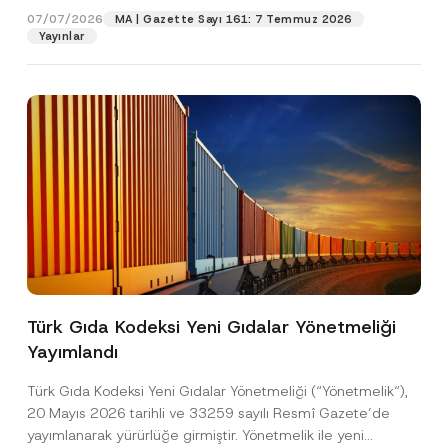
07/07/2026
MA | Gazette Sayı 161: 7 Temmuz 2026
Yayınlar
Pozisyon
E-Posta Adresi
*
Telefon Numarası
*
Konu
*
Türk Gıda Kodeksi Yeni Gıdalar Yönetmeliği
Yayımlandı
Bu iletişim formu aracılığıyla sağlanan kişisel
P
r
verilerle ilgili
aydınlatma metni
ni okudum ve
Türk Gıda Kodeksi Yeni Gıdalar Yönetmeliği (“Yönetmelik“),
i
anladım.
v
20 Mayıs 2026 tarihli ve 33259 sayılı Resmî Gazete’de
Bu iletişim formunu göndererek,
aydınlatma
A
a
yayımlanarak yürürlüğe girmiştir. Yönetmelik ile yeni
p
metni
nde açıklanan şekilde kişisel verilerimin
c