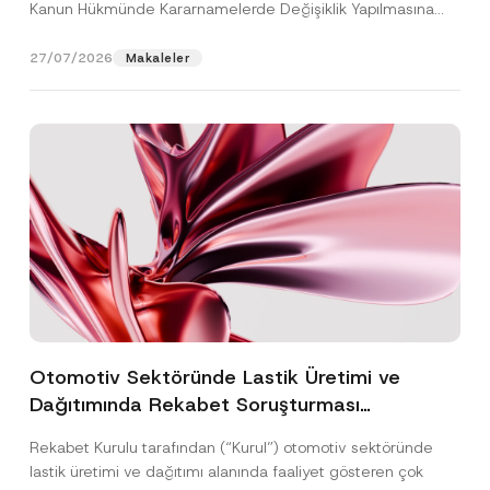
Kanun Hükmünde Kararnamelerde Değişiklik Yapılmasına
Dair...
[Devamını Oku]
27/07/2026
Makaleler
Otomotiv Sektöründe Lastik Üretimi ve
Dağıtımında Rekabet Soruşturması
Sonuçlandı: Toplam 3,6 Milyar TL İdari Para
Rekabet Kurulu tarafından (“Kurul”) otomotiv sektöründe
Cezasına Hükmedilmiştir
lastik üretimi ve dağıtımı alanında faaliyet gösteren çok