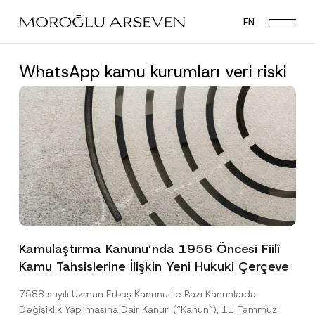
Skip
EN
to
main
content
WhatsApp kamu kurumları veri riski
Kamulaştırma Kanunu’nda 1956 Öncesi Fiilî
Kamu Tahsislerine İlişkin Yeni Hukuki Çerçeve
7588 sayılı Uzman Erbaş Kanunu ile Bazı Kanunlarda
Değişiklik Yapılmasına Dair Kanun (“Kanun“), 11 Temmuz