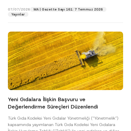
p
işlenmesine izin veriyorum.
y
gıdalara...
[Devamını Oku]
r
N
07/07/2026
o
MA | Gazette Sayı 161: 7 Temmuz 2026
o
GÖNDER
v
Yayınlar
t
e
i
*
c
e
*
Yeni Gıdalara İlişkin Başvuru ve
Değerlendirme Süreçleri Düzenlendi
Türk Gıda Kodeksi Yeni Gıdalar Yönetmeliği (“Yönetmelik”)
kapsamında yayımlanan Türk Gıda Kodeksi Yeni Gıdalara