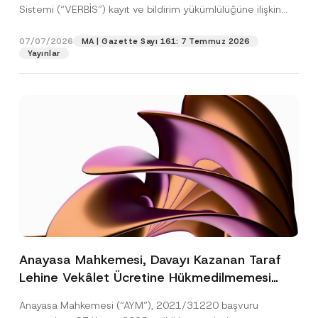
Sistemi (“VERBİS”) kayıt ve bildirim yükümlülüğüne ilişkin
eşikler Kişisel...
[Devamını Oku]
07/07/2026
MA | Gazette Sayı 161: 7 Temmuz 2026
Yayınlar
Anayasa Mahkemesi, Davayı Kazanan Taraf
Lehine Vekâlet Ücretine Hükmedilmemesi
Nedeniyle Mahkemeye Erişim Hakkının İhlal
Anayasa Mahkemesi (“AYM”), 2021/31220 başvuru
Edildiğine Karar Verdi