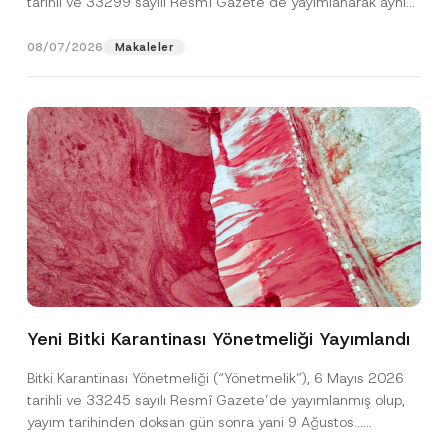
tarihli ve 33299 sayılı Resmî Gazete’de yayımlanarak aynı
gün yürürlüğe...
[Devamını Oku]
08/07/2026
Makaleler
*
Ad
*
P
r
Yeni Bitki Karantinası Yönetmeliği Yayımlandı
i
v
Soyad
*
a
Bitki Karantinası Yönetmeliği (“Yönetmelik”), 6 Mayıs 2026
c
tarihli ve 33245 sayılı Resmî Gazete’de yayımlanmış olup,
y
*
yayım tarihinden doksan gün sonra yani 9 Ağustos...
Firma
[Devamını Oku]