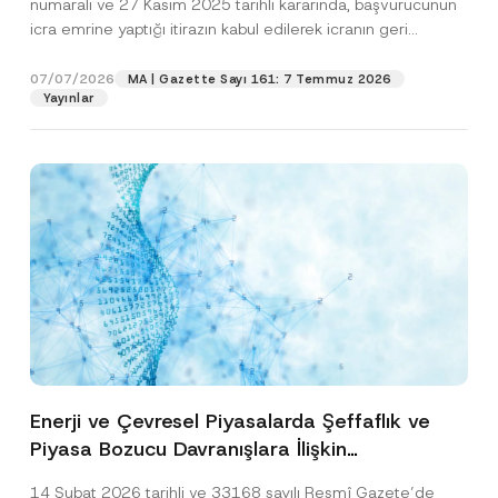
numaralı ve 27 Kasım 2025 tarihli kararında, başvurucunun
icra emrine yaptığı itirazın kabul edilerek icranın geri
bırakılmasına karar...
[Devamını Oku]
07/07/2026
MA | Gazette Sayı 161: 7 Temmuz 2026
Yayınlar
Enerji ve Çevresel Piyasalarda Şeffaflık ve
Piyasa Bozucu Davranışlara İlişkin
Yönetmelik’in Yürürlük Tarihi Ertelendi
14 Şubat 2026 tarihli ve 33168 sayılı Resmî Gazete’de