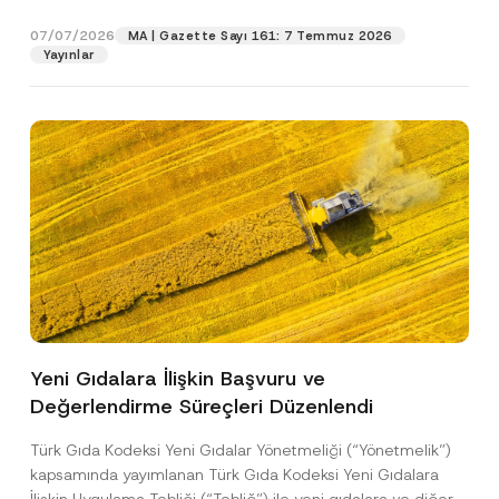
p
işlenmesine izin veriyorum.
y
gıdalara...
[Devamını Oku]
r
N
07/07/2026
o
MA | Gazette Sayı 161: 7 Temmuz 2026
o
GÖNDER
v
Yayınlar
t
e
i
*
c
e
*
Yeni Gıdalara İlişkin Başvuru ve
Değerlendirme Süreçleri Düzenlendi
Türk Gıda Kodeksi Yeni Gıdalar Yönetmeliği (“Yönetmelik”)
kapsamında yayımlanan Türk Gıda Kodeksi Yeni Gıdalara