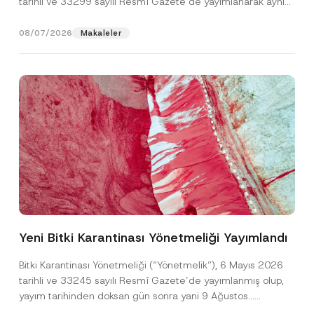
tarihli ve 33299 sayılı Resmî Gazete’de yayımlanarak aynı
gün yürürlüğe...
[Devamını Oku]
08/07/2026
Makaleler
*
Ad
*
N
u
Yeni Bitki Karantinası Yönetmeliği Yayımlandı
m
a
Soyad
*
r
Bitki Karantinası Yönetmeliği (“Yönetmelik”), 6 Mayıs 2026
a
tarihli ve 33245 sayılı Resmî Gazete’de yayımlanmış olup,
s
ı
yayım tarihinden doksan gün sonra yani 9 Ağustos...
Firma
A
[Devamını Oku]
p