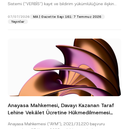
Sistemi (“VERBİS”) kayıt ve bildirim yükümlülüğüne ilişkin
eşikler Kişisel...
[Devamını Oku]
07/07/2026
MA | Gazette Sayı 161: 7 Temmuz 2026
Yayınlar
Anayasa Mahkemesi, Davayı Kazanan Taraf
Lehine Vekâlet Ücretine Hükmedilmemesi
Nedeniyle Mahkemeye Erişim Hakkının İhlal
Anayasa Mahkemesi (“AYM”), 2021/31220 başvuru
Edildiğine Karar Verdi