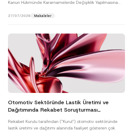
Kanun Hükmünde Kararnamelerde Değişiklik Yapılmasına
Dair...
[Devamını Oku]
27/07/2026
Makaleler
Otomotiv Sektöründe Lastik Üretimi ve
Dağıtımında Rekabet Soruşturması
Sonuçlandı: Toplam 3,6 Milyar TL İdari Para
Rekabet Kurulu tarafından (“Kurul”) otomotiv sektöründe
Cezasına Hükmedilmiştir
lastik üretimi ve dağıtımı alanında faaliyet gösteren çok