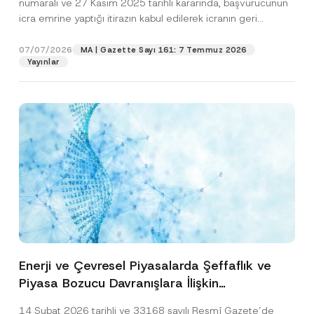
numaralı ve 27 Kasım 2025 tarihli kararında, başvurucunun
icra emrine yaptığı itirazın kabul edilerek icranın geri
bırakılmasına karar...
[Devamını Oku]
07/07/2026
MA | Gazette Sayı 161: 7 Temmuz 2026
Yayınlar
Enerji ve Çevresel Piyasalarda Şeffaflık ve
Piyasa Bozucu Davranışlara İlişkin
Yönetmelik’in Yürürlük Tarihi Ertelendi
14 Şubat 2026 tarihli ve 33168 sayılı Resmî Gazete’de