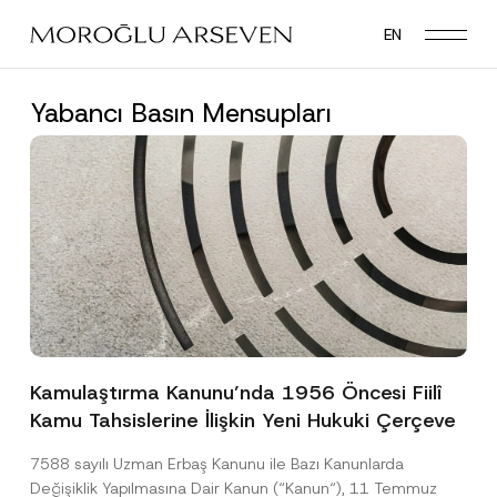
Skip
EN
to
main
content
Yabancı Basın Mensupları
Kamulaştırma Kanunu’nda 1956 Öncesi Fiilî
Kamu Tahsislerine İlişkin Yeni Hukuki Çerçeve
7588 sayılı Uzman Erbaş Kanunu ile Bazı Kanunlarda
Değişiklik Yapılmasına Dair Kanun (“Kanun“), 11 Temmuz