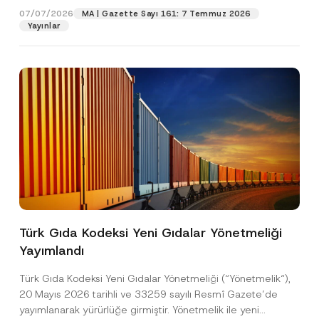
p
07/07/2026
MA | Gazette Sayı 161: 7 Temmuz 2026
r
Yayınlar
Pozisyon
o
v
e
E-Posta Adresi
*
Telefon Numarası
*
Konu
*
Türk Gıda Kodeksi Yeni Gıdalar Yönetmeliği
Yayımlandı
Bu iletişim formu aracılığıyla sağlanan kişisel
P
r
verilerle ilgili
aydınlatma metni
ni okudum ve
Türk Gıda Kodeksi Yeni Gıdalar Yönetmeliği (“Yönetmelik“),
i
anladım.
v
20 Mayıs 2026 tarihli ve 33259 sayılı Resmî Gazete’de
Bu iletişim formunu göndererek,
aydınlatma
A
a
yayımlanarak yürürlüğe girmiştir. Yönetmelik ile yeni
p
metni
nde açıklanan şekilde kişisel verilerimin
c