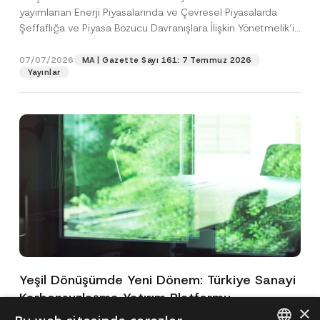
yayımlanan Enerji Piyasalarında ve Çevresel Piyasalarda
Şeffaflığa ve Piyasa Bozucu Davranışlara İlişkin Yönetmelik’in
(“Yönetmelik”)...
[Devamını Oku]
07/07/2026
MA | Gazette Sayı 161: 7 Temmuz 2026
Yayınlar
Yeşil Dönüşümde Yeni Dönem: Türkiye Sanayi
Karbonsuzlaşma Yatırım Platformu
×
Oluşturuldu