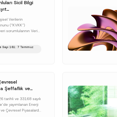
uları Sicil Bilgi
yıt
üne İlişkin Süre
şisel Verilerin
anunu (“KVKK”)
ri sorumlularının Veri
cil Bilgi Sistemi
ıt ve bildirim
e Sayı 161: 7 Temmuz
ilişkin eşikler Kişisel...
ku]
Çevresel
a Şeffaflık ve
zucu Davranışlara
 tarihli ve 33168 sayılı
netmelik’in Yürürlük
’de yayımlanan Enerji
elendi
 ve Çevresel Piyasalarda
 Piyasa Bozucu