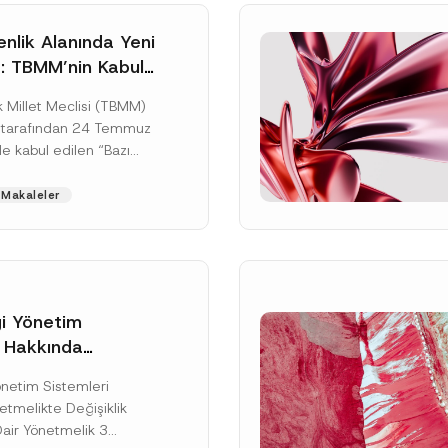
nlik Alanında Yeni
: TBMM’nin Kabul
un Değişikliği
 Millet Meclisi (TBMM)
zete Aşamasında
 tarafından 24 Temmuz
e kabul edilen “Bazı
nun Hükmünde
de Değişiklik
Makaleler
ir...
[Devamını Oku]
gi Yönetim
i Hakkında
kte Değişiklik
Soyad
*
Yönetim Sistemleri
na Dair Yönetmelik
tmelikte Değişiklik
ı
Dair Yönetmelik 3