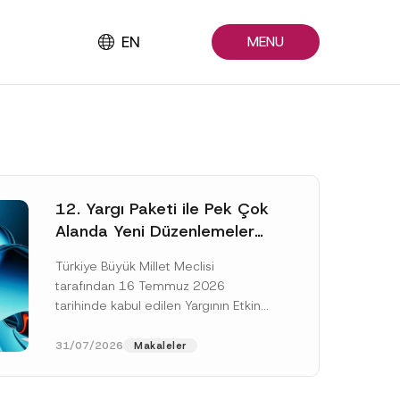
EN
MENU
12. Yargı Paketi ile Pek Çok
Alanda Yeni Düzenlemeler
Yapıldı
Türkiye Büyük Millet Meclisi
tarafından 16 Temmuz 2026
tarihinde kabul edilen Yargının Etkin
ve Verimli İşlemesine Yönelik Bazı
Kanunlarda Değişiklik Yapılmasına
31/07/2026
Makaleler
Dair Kanun...
[Devamını Oku]