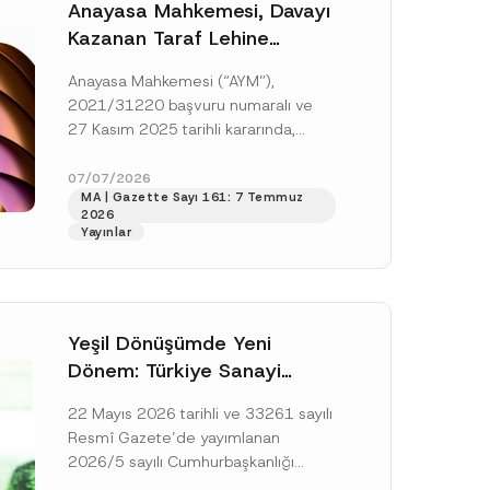
Anayasa Mahkemesi, Davayı
Kazanan Taraf Lehine
Vekâlet Ücretine
Anayasa Mahkemesi (“AYM”),
Hükmedilmemesi Nedeniyle
2021/31220 başvuru numaralı ve
Mahkemeye Erişim Hakkının
27 Kasım 2025 tarihli kararında,
İhlal Edildiğine Karar Verdi
başvurucunun icra emrine yaptığı
itirazın kabul edilerek icranın geri
07/07/2026
MA | Gazette Sayı 161: 7 Temmuz
bırakılmasına karar...
[Devamını Oku]
2026
Yayınlar
Yeşil Dönüşümde Yeni
Dönem: Türkiye Sanayi
Karbonsuzlaşma Yatırım
22 Mayıs 2026 tarihli ve 33261 sayılı
Platformu Oluşturuldu
Resmî Gazete’de yayımlanan
2026/5 sayılı Cumhurbaşkanlığı
Genelgesi (“Genelge”) kapsamında