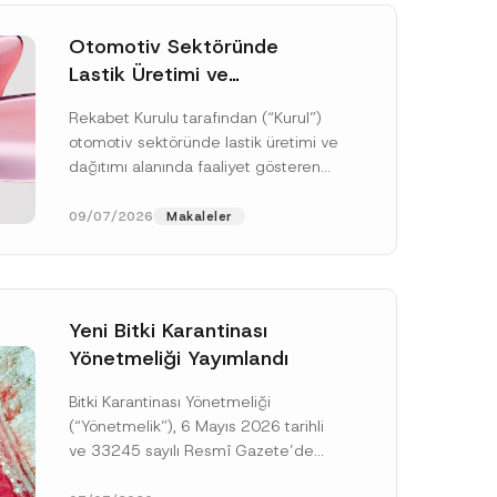
Otomotiv Sektöründe
Lastik Üretimi ve
Dağıtımında Rekabet
Rekabet Kurulu tarafından (“Kurul”)
Soruşturması Sonuçlandı:
otomotiv sektöründe lastik üretimi ve
Toplam 3,6 Milyar TL İdari
dağıtımı alanında faaliyet gösteren
Para Cezasına
çok sayıda teşebbüsün 4054 sayılı
Hükmedilmiştir
Rekabetin Korunması Hakkında
09/07/2026
Makaleler
Kanun’un (“4054...
[Devamını Oku]
Yeni Bitki Karantinası
Yönetmeliği Yayımlandı
Bitki Karantinası Yönetmeliği
A
p
(“Yönetmelik”), 6 Mayıs 2026 tarihli
p
ve 33245 sayılı Resmî Gazete’de
r
o
yayımlanmış olup, yayım tarihinden
v