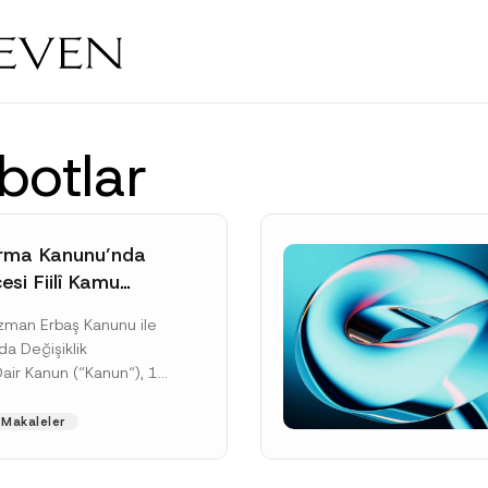
botlar
rma Kanunu’nda
si Fiilî Kamu
e İlişkin Yeni
Uzman Erbaş Kanunu ile
rçeve
da Değişiklik
Dair Kanun (“Kanun“), 11
tarihli ve 33307 sayılı
’de yayımlanarak...
Makaleler
ku]