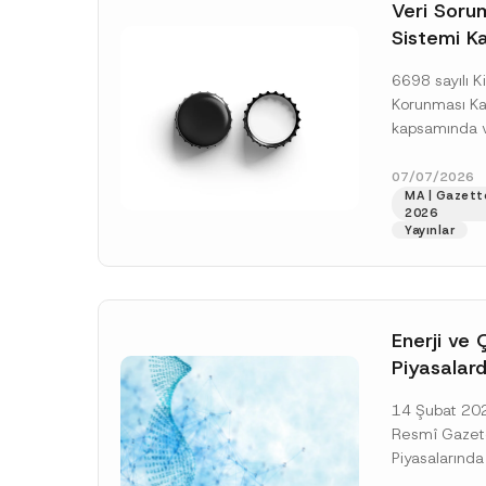
o
Veri Soruml
*
t
Sistemi Ka
i
c
Yükümlülüğ
e
6698 sayılı Ki
*
Uzatımı
Korunması K
kapsamında ve
Sorumluları Si
(“VERBİS”) kay
07/07/2026
MA | Gazett
yükümlülüğüne 
2026
[Devamını O
Yayınlar
Enerji ve 
Piyasalard
Piyasa Bo
14 Şubat 2026
İlişkin Yö
Resmî Gazete
Tarihi Ert
Piyasalarında
Şeffaflığa ve