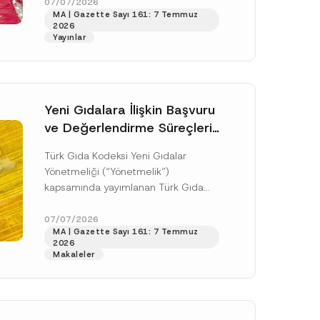
doksan gün sonra yani 9 Ağustos...
07/07/2026
e
MA | Gazette Sayı 161: 7 Temmuz
A
[Devamını Oku]
p
2026
p
Yayınlar
r
o
v
e
*
Yeni Gıdalara İlişkin Başvuru
ve Değerlendirme Süreçleri
Düzenlendi
Türk Gıda Kodeksi Yeni Gıdalar
Yönetmeliği (“Yönetmelik”)
kapsamında yayımlanan Türk Gıda
Kodeksi Yeni Gıdalara İlişkin
Uygulama Tebliği (“Tebliğ”) ile yeni
07/07/2026
.
MA | Gazette Sayı 161: 7 Temmuz
gıdalara ve diğer...
[Devamını Oku]
sine izin veriyorum.
2026
Makaleler