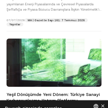
yayımlanan Enerji Piyasalarında ve Çevresel Piyasalarda
Şeffaflığa ve Piyasa Bozucu Davranışlara İlişkin Yönetmelik’in
(“Yönetmelik”)...
[Devamını Oku]
07/07/2026
MA | Gazette Sayı 161: 7 Temmuz 2026
Yayınlar
Yeşil Dönüşümde Yeni Dönem: Türkiye Sanayi
Karbonsuzlaşma Yatırım Platformu
×
Oluşturuldu