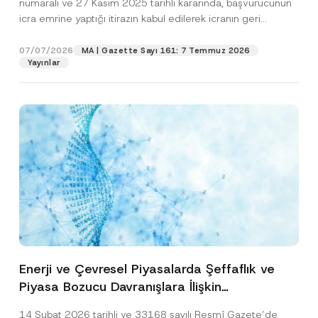
numaralı ve 27 Kasım 2025 tarihli kararında, başvurucunun
icra emrine yaptığı itirazın kabul edilerek icranın geri
bırakılmasına karar...
[Devamını Oku]
07/07/2026
MA | Gazette Sayı 161: 7 Temmuz 2026
Yayınlar
Enerji ve Çevresel Piyasalarda Şeffaflık ve
Piyasa Bozucu Davranışlara İlişkin
Yönetmelik’in Yürürlük Tarihi Ertelendi
14 Şubat 2026 tarihli ve 33168 sayılı Resmî Gazete’de