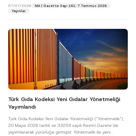
*
07/07/2026
MA | Gazette Sayı 161: 7 Temmuz 2026
Yayınlar
Pozisyon
E-Posta Adresi
*
Telefon Numarası
*
Konu
*
Türk Gıda Kodeksi Yeni Gıdalar Yönetmeliği
Yayımlandı
Bu iletişim formu aracılığıyla sağlanan kişisel
P
r
verilerle ilgili
aydınlatma metni
ni okudum ve
Türk Gıda Kodeksi Yeni Gıdalar Yönetmeliği (“Yönetmelik“),
i
anladım.
v
20 Mayıs 2026 tarihli ve 33259 sayılı Resmî Gazete’de
Bu iletişim formunu göndererek,
aydınlatma
A
a
yayımlanarak yürürlüğe girmiştir. Yönetmelik ile yeni
p
metni
nde açıklanan şekilde kişisel verilerimin
c