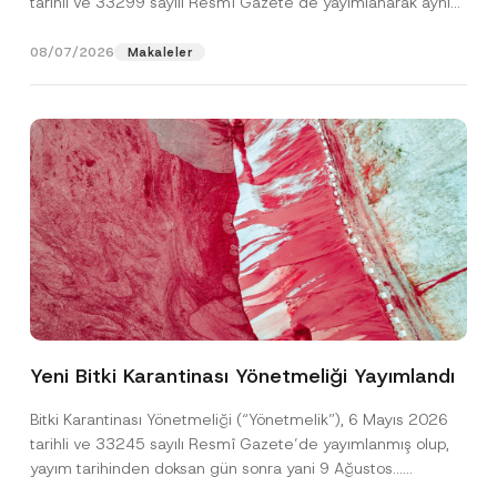
tarihli ve 33299 sayılı Resmî Gazete’de yayımlanarak aynı
gün yürürlüğe...
[Devamını Oku]
08/07/2026
Makaleler
N
Ad
*
o
t
Yeni Bitki Karantinası Yönetmeliği Yayımlandı
i
c
Soyad
*
e
Bitki Karantinası Yönetmeliği (“Yönetmelik”), 6 Mayıs 2026
F
tarihli ve 33245 sayılı Resmî Gazete’de yayımlanmış olup,
i
r
yayım tarihinden doksan gün sonra yani 9 Ağustos...
Firma
m
[Devamını Oku]
a