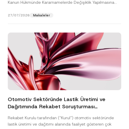
Kanun Hükmünde Kararnamelerde Değişiklik Yapılmasına
Dair...
[Devamını Oku]
27/07/2026
Makaleler
Otomotiv Sektöründe Lastik Üretimi ve
Dağıtımında Rekabet Soruşturması
Sonuçlandı: Toplam 3,6 Milyar TL İdari Para
Rekabet Kurulu tarafından (“Kurul”) otomotiv sektöründe
Cezasına Hükmedilmiştir
lastik üretimi ve dağıtımı alanında faaliyet gösteren çok