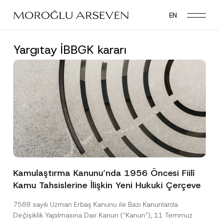
Skip
EN
to
main
content
Yargıtay İBBGK kararı
Kamulaştırma Kanunu’nda 1956 Öncesi Fiilî
Kamu Tahsislerine İlişkin Yeni Hukuki Çerçeve
7588 sayılı Uzman Erbaş Kanunu ile Bazı Kanunlarda
Değişiklik Yapılmasına Dair Kanun (“Kanun“), 11 Temmuz