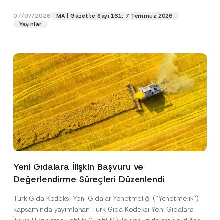
p
işlenmesine izin veriyorum.
y
gıdalara...
[Devamını Oku]
r
N
07/07/2026
o
MA | Gazette Sayı 161: 7 Temmuz 2026
o
GÖNDER
v
Yayınlar
t
e
i
*
c
e
*
Yeni Gıdalara İlişkin Başvuru ve
Değerlendirme Süreçleri Düzenlendi
Türk Gıda Kodeksi Yeni Gıdalar Yönetmeliği (“Yönetmelik”)
kapsamında yayımlanan Türk Gıda Kodeksi Yeni Gıdalara