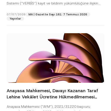
Sistemi (“VERBİS”) kayıt ve bildirim yükümlülüğüne ilişkin
eşikler Kişisel...
[Devamını Oku]
07/07/2026
MA | Gazette Sayı 161: 7 Temmuz 2026
Yayınlar
Anayasa Mahkemesi, Davayı Kazanan Taraf
Lehine Vekâlet Ücretine Hükmedilmemesi
Nedeniyle Mahkemeye Erişim Hakkının İhlal
Anayasa Mahkemesi (“AYM”), 2021/31220 başvuru
Edildiğine Karar Verdi