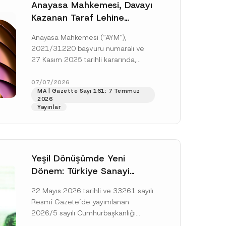
Anayasa Mahkemesi, Davayı
Kazanan Taraf Lehine
Vekâlet Ücretine
Anayasa Mahkemesi (“AYM”),
Hükmedilmemesi Nedeniyle
2021/31220 başvuru numaralı ve
Mahkemeye Erişim Hakkının
27 Kasım 2025 tarihli kararında,
İhlal Edildiğine Karar Verdi
başvurucunun icra emrine yaptığı
itirazın kabul edilerek icranın geri
07/07/2026
MA | Gazette Sayı 161: 7 Temmuz
bırakılmasına karar...
[Devamını Oku]
2026
Yayınlar
Yeşil Dönüşümde Yeni
Dönem: Türkiye Sanayi
Karbonsuzlaşma Yatırım
22 Mayıs 2026 tarihli ve 33261 sayılı
Platformu Oluşturuldu
Resmî Gazete’de yayımlanan
2026/5 sayılı Cumhurbaşkanlığı
Genelgesi (“Genelge”) kapsamında