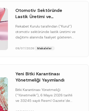
Otomotiv Sektöründe
Lastik Üretimi ve
Dağıtımında Rekabet
Rekabet Kurulu tarafından (“Kurul”)
Soruşturması Sonuçlandı:
otomotiv sektöründe lastik üretimi ve
Toplam 3,6 Milyar TL İdari
dağıtımı alanında faaliyet gösteren
Para Cezasına
çok sayıda teşebbüsün 4054 sayılı
Hükmedilmiştir
Rekabetin Korunması Hakkında
09/07/2026
Makaleler
Kanun’un (“4054...
[Devamını Oku]
Yeni Bitki Karantinası
Yönetmeliği Yayımlandı
Bitki Karantinası Yönetmeliği
P
o
(“Yönetmelik”), 6 Mayıs 2026 tarihli
z
ve 33245 sayılı Resmî Gazete’de
i
s
yayımlanmış olup, yayım tarihinden
y