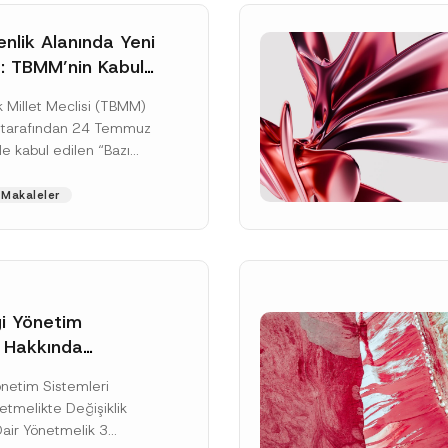
nlik Alanında Yeni
: TBMM’nin Kabul
un Değişikliği
 Millet Meclisi (TBMM)
zete Aşamasında
 tarafından 24 Temmuz
e kabul edilen “Bazı
nun Hükmünde
de Değişiklik
Makaleler
ir...
[Devamını Oku]
gi Yönetim
i Hakkında
kte Değişiklik
Soyad
*
Yönetim Sistemleri
na Dair Yönetmelik
tmelikte Değişiklik
ı
Dair Yönetmelik 3