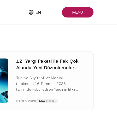
EN
MENU
12. Yargı Paketi ile Pek Çok
Alanda Yeni Düzenlemeler
Yapıldı
Türkiye Büyük Millet Meclisi
tarafından 16 Temmuz 2026
tarihinde kabul edilen Yargının Etkin
ve Verimli İşlemesine Yönelik Bazı
Kanunlarda Değişiklik Yapılmasına
31/07/2026
Makaleler
Dair Kanun...
[Devamını Oku]