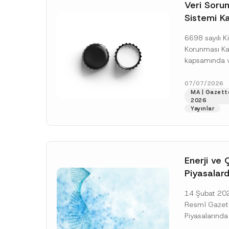
o
Veri Soruml
*
t
Sistemi Ka
i
c
Yükümlülüğ
e
6698 sayılı Ki
*
Uzatımı
Korunması K
kapsamında ve
Sorumluları Si
(“VERBİS”) kay
07/07/2026
MA | Gazett
yükümlülüğüne 
2026
[Devamını O
Yayınlar
Enerji ve 
Piyasalard
Piyasa Bo
14 Şubat 2026
İlişkin Yö
Resmî Gazete
Tarihi Ert
Piyasalarında
Şeffaflığa ve