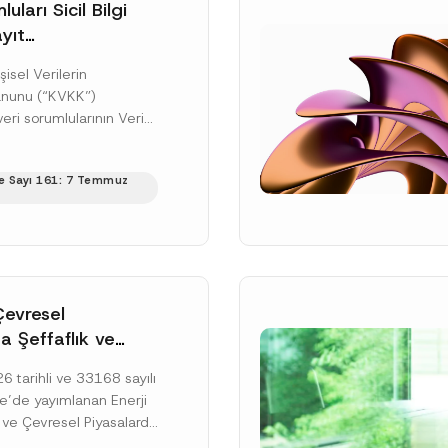
uları Sicil Bilgi
yıt
üne İlişkin Süre
şisel Verilerin
anunu (“KVKK”)
ri sorumlularının Veri
cil Bilgi Sistemi
ıt ve bildirim
e Sayı 161: 7 Temmuz
ilişkin eşikler Kişisel...
ku]
Çevresel
a Şeffaflık ve
zucu Davranışlara
 tarihli ve 33168 sayılı
netmelik’in Yürürlük
’de yayımlanan Enerji
elendi
 ve Çevresel Piyasalarda
 Piyasa Bozucu