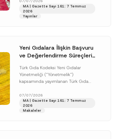
doksan gün sonra yani 9 Ağustos...
07/07/2026
o
MA | Gazette Sayı 161: 7 Temmuz
n
[Devamını Oku]
*
2026
*
Yayınlar
Yeni Gıdalara İlişkin Başvuru
ve Değerlendirme Süreçleri
Düzenlendi
Türk Gıda Kodeksi Yeni Gıdalar
Yönetmeliği (“Yönetmelik”)
kapsamında yayımlanan Türk Gıda
Kodeksi Yeni Gıdalara İlişkin
Uygulama Tebliği (“Tebliğ”) ile yeni
07/07/2026
.
MA | Gazette Sayı 161: 7 Temmuz
gıdalara ve diğer...
[Devamını Oku]
sine izin veriyorum.
2026
Makaleler