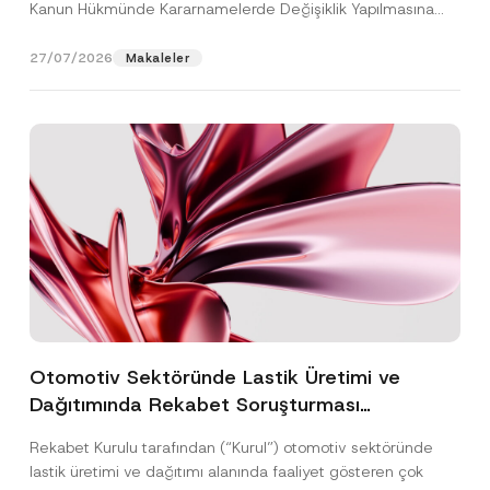
Kanun Hükmünde Kararnamelerde Değişiklik Yapılmasına
Dair...
[Devamını Oku]
27/07/2026
Makaleler
Otomotiv Sektöründe Lastik Üretimi ve
Dağıtımında Rekabet Soruşturması
Sonuçlandı: Toplam 3,6 Milyar TL İdari Para
Rekabet Kurulu tarafından (“Kurul”) otomotiv sektöründe
Cezasına Hükmedilmiştir
lastik üretimi ve dağıtımı alanında faaliyet gösteren çok