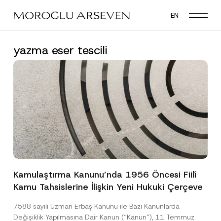
Skip
EN
to
main
content
yazma eser tescili
Kamulaştırma Kanunu’nda 1956 Öncesi Fiilî
Kamu Tahsislerine İlişkin Yeni Hukuki Çerçeve
7588 sayılı Uzman Erbaş Kanunu ile Bazı Kanunlarda
Değişiklik Yapılmasına Dair Kanun (“Kanun“), 11 Temmuz