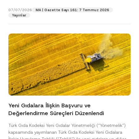
p
işlenmesine izin veriyorum.
y
gıdalara...
[Devamını Oku]
r
N
07/07/2026
o
MA | Gazette Sayı 161: 7 Temmuz 2026
o
GÖNDER
v
Yayınlar
t
e
i
*
c
e
*
Yeni Gıdalara İlişkin Başvuru ve
Değerlendirme Süreçleri Düzenlendi
Türk Gıda Kodeksi Yeni Gıdalar Yönetmeliği (“Yönetmelik”)
kapsamında yayımlanan Türk Gıda Kodeksi Yeni Gıdalara