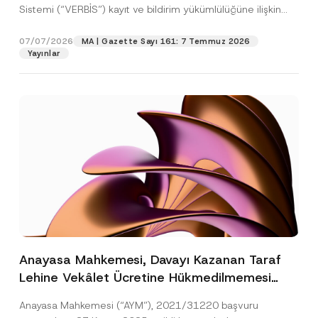
Sistemi (“VERBİS”) kayıt ve bildirim yükümlülüğüne ilişkin
eşikler Kişisel...
[Devamını Oku]
07/07/2026
MA | Gazette Sayı 161: 7 Temmuz 2026
Yayınlar
Anayasa Mahkemesi, Davayı Kazanan Taraf
Lehine Vekâlet Ücretine Hükmedilmemesi
Nedeniyle Mahkemeye Erişim Hakkının İhlal
Anayasa Mahkemesi (“AYM”), 2021/31220 başvuru
Edildiğine Karar Verdi