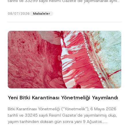
tarihli ve 33299 sayılı Resmî Gazete’de yayımlanarak aynı
gün yürürlüğe...
[Devamını Oku]
08/07/2026
Makaleler
F
Ad
*
i
r
Yeni Bitki Karantinası Yönetmeliği Yayımlandı
m
a
Soyad
*
P
Bitki Karantinası Yönetmeliği (“Yönetmelik”), 6 Mayıs 2026
r
tarihli ve 33245 sayılı Resmî Gazete’de yayımlanmış olup,
i
v
yayım tarihinden doksan gün sonra yani 9 Ağustos...
Firma
a
[Devamını Oku]
c