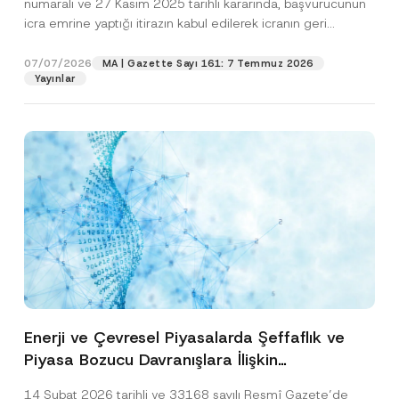
numaralı ve 27 Kasım 2025 tarihli kararında, başvurucunun
icra emrine yaptığı itirazın kabul edilerek icranın geri
bırakılmasına karar...
[Devamını Oku]
07/07/2026
MA | Gazette Sayı 161: 7 Temmuz 2026
Yayınlar
Enerji ve Çevresel Piyasalarda Şeffaflık ve
Piyasa Bozucu Davranışlara İlişkin
Yönetmelik’in Yürürlük Tarihi Ertelendi
14 Şubat 2026 tarihli ve 33168 sayılı Resmî Gazete’de