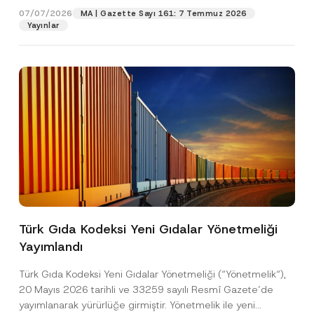
y
07/07/2026
MA | Gazette Sayı 161: 7 Temmuz 2026
A
Yayınlar
Pozisyon
p
p
r
o
E-Posta Adresi
*
v
e
Telefon Numarası
*
Konu
*
Türk Gıda Kodeksi Yeni Gıdalar Yönetmeliği
Yayımlandı
Bu iletişim formu aracılığıyla sağlanan kişisel
P
r
verilerle ilgili
aydınlatma metni
ni okudum ve
Türk Gıda Kodeksi Yeni Gıdalar Yönetmeliği (“Yönetmelik“),
i
anladım.
v
20 Mayıs 2026 tarihli ve 33259 sayılı Resmî Gazete’de
Bu iletişim formunu göndererek,
aydınlatma
A
a
yayımlanarak yürürlüğe girmiştir. Yönetmelik ile yeni
p
metni
nde açıklanan şekilde kişisel verilerimin
c