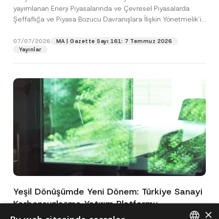
yayımlanan Enerji Piyasalarında ve Çevresel Piyasalarda
Şeffaflığa ve Piyasa Bozucu Davranışlara İlişkin Yönetmelik’in
(“Yönetmelik”)...
[Devamını Oku]
07/07/2026
MA | Gazette Sayı 161: 7 Temmuz 2026
Yayınlar
Yeşil Dönüşümde Yeni Dönem: Türkiye Sanayi
Karbonsuzlaşma Yatırım Platformu
×
Oluşturuldu