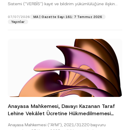
Sistemi (“VERBİS”) kayıt ve bildirim yükümlülüğüne ilişkin
eşikler Kişisel...
[Devamını Oku]
07/07/2026
MA | Gazette Sayı 161: 7 Temmuz 2026
Yayınlar
Anayasa Mahkemesi, Davayı Kazanan Taraf
Lehine Vekâlet Ücretine Hükmedilmemesi
Nedeniyle Mahkemeye Erişim Hakkının İhlal
Anayasa Mahkemesi (“AYM”), 2021/31220 başvuru
Edildiğine Karar Verdi