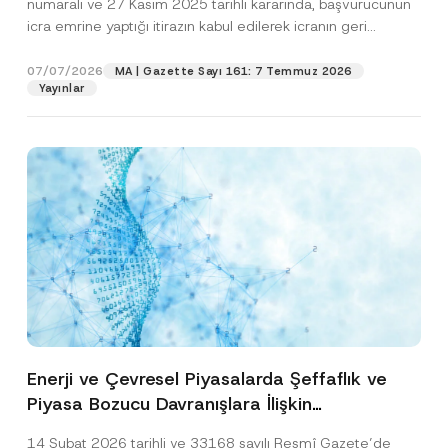
numaralı ve 27 Kasım 2025 tarihli kararında, başvurucunun
icra emrine yaptığı itirazın kabul edilerek icranın geri
bırakılmasına karar...
[Devamını Oku]
07/07/2026
MA | Gazette Sayı 161: 7 Temmuz 2026
Yayınlar
Enerji ve Çevresel Piyasalarda Şeffaflık ve
Piyasa Bozucu Davranışlara İlişkin
Yönetmelik’in Yürürlük Tarihi Ertelendi
14 Şubat 2026 tarihli ve 33168 sayılı Resmî Gazete’de