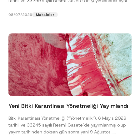
tarihli ve 33299 sayılı Resmî Gazete’de yayımlanarak aynı
gün yürürlüğe...
[Devamını Oku]
08/07/2026
Makaleler
Ad
*
Yeni Bitki Karantinası Yönetmeliği Yayımlandı
Soyad
*
Bitki Karantinası Yönetmeliği (“Yönetmelik”), 6 Mayıs 2026
tarihli ve 33245 sayılı Resmî Gazete’de yayımlanmış olup,
yayım tarihinden doksan gün sonra yani 9 Ağustos...
Firma
[Devamını Oku]