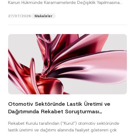
Kanun Hükmünde Kararnamelerde Değişiklik Yapılmasına
Dair...
[Devamını Oku]
27/07/2026
Makaleler
Otomotiv Sektöründe Lastik Üretimi ve
Dağıtımında Rekabet Soruşturması
Sonuçlandı: Toplam 3,6 Milyar TL İdari Para
Rekabet Kurulu tarafından (“Kurul”) otomotiv sektöründe
Cezasına Hükmedilmiştir
lastik üretimi ve dağıtımı alanında faaliyet gösteren çok