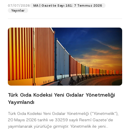
07/07/2026
MA | Gazette Sayı 161: 7 Temmuz 2026
Yayınlar
Pozisyon
E-Posta Adresi
*
Telefon Numarası
*
Konu
*
Türk Gıda Kodeksi Yeni Gıdalar Yönetmeliği
Yayımlandı
Bu iletişim formu aracılığıyla sağlanan kişisel
P
r
verilerle ilgili
aydınlatma metni
ni okudum ve
Türk Gıda Kodeksi Yeni Gıdalar Yönetmeliği (“Yönetmelik“),
i
anladım.
v
*
20 Mayıs 2026 tarihli ve 33259 sayılı Resmî Gazete’de
Bu iletişim formunu göndererek,
aydınlatma
A
a
E
yayımlanarak yürürlüğe girmiştir. Yönetmelik ile yeni
p
metni
nde açıklanan şekilde kişisel verilerimin
c
-