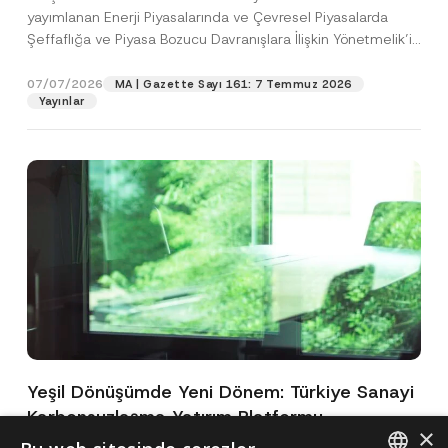
yayımlanan Enerji Piyasalarında ve Çevresel Piyasalarda
Şeffaflığa ve Piyasa Bozucu Davranışlara İlişkin Yönetmelik’in
(“Yönetmelik”)...
[Devamını Oku]
07/07/2026
MA | Gazette Sayı 161: 7 Temmuz 2026
Yayınlar
Yeşil Dönüşümde Yeni Dönem: Türkiye Sanayi
Karbonsuzlaşma Yatırım Platformu
×
Oluşturuldu