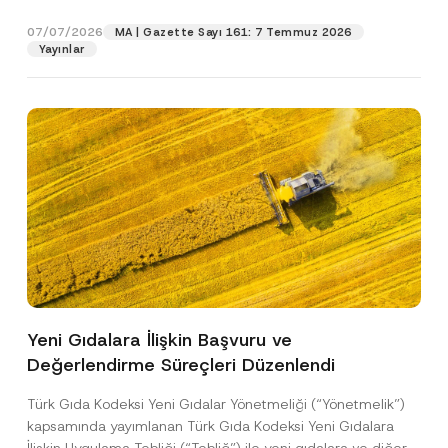
p
işlenmesine izin veriyorum.
y
gıdalara...
[Devamını Oku]
P
r
N
o
07/07/2026
o
MA | Gazette Sayı 161: 7 Temmuz 2026
o
s
GÖNDER
v
Yayınlar
t
t
e
i
a
*
c
N
e
u
*
m
a
r
a
s
ı
Yeni Gıdalara İlişkin Başvuru ve
Değerlendirme Süreçleri Düzenlendi
Türk Gıda Kodeksi Yeni Gıdalar Yönetmeliği (“Yönetmelik”)
kapsamında yayımlanan Türk Gıda Kodeksi Yeni Gıdalara