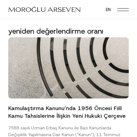
Skip
EN
to
main
content
yeniden değerlendirme oranı
Kamulaştırma Kanunu’nda 1956 Öncesi Fiilî
Kamu Tahsislerine İlişkin Yeni Hukuki Çerçeve
7588 sayılı Uzman Erbaş Kanunu ile Bazı Kanunlarda
Değişiklik Yapılmasına Dair Kanun (“Kanun“), 11 Temmuz