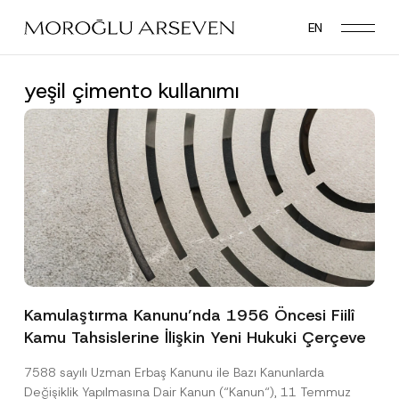
Skip
EN
to
main
content
yeşil çimento kullanımı
Kamulaştırma Kanunu’nda 1956 Öncesi Fiilî
Kamu Tahsislerine İlişkin Yeni Hukuki Çerçeve
7588 sayılı Uzman Erbaş Kanunu ile Bazı Kanunlarda
Değişiklik Yapılmasına Dair Kanun (“Kanun“), 11 Temmuz