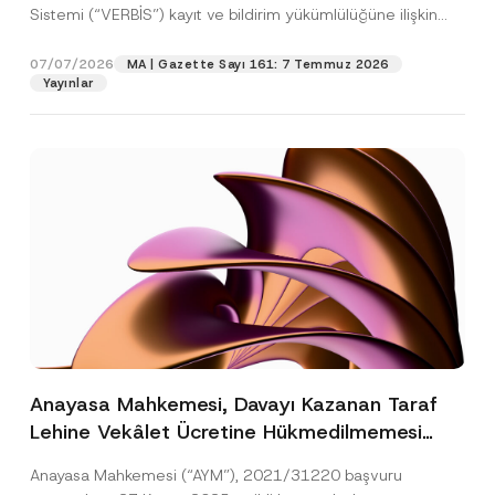
Sistemi (“VERBİS”) kayıt ve bildirim yükümlülüğüne ilişkin
eşikler Kişisel...
[Devamını Oku]
07/07/2026
MA | Gazette Sayı 161: 7 Temmuz 2026
Yayınlar
Anayasa Mahkemesi, Davayı Kazanan Taraf
Lehine Vekâlet Ücretine Hükmedilmemesi
Nedeniyle Mahkemeye Erişim Hakkının İhlal
Anayasa Mahkemesi (“AYM”), 2021/31220 başvuru
Edildiğine Karar Verdi