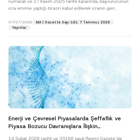
numaralı ve 27 Kasım 2025 tarihli kararında, başvurucunun
icra emrine yaptığı itirazın kabul edilerek icranın geri
bırakılmasına karar...
[Devamını Oku]
07/07/2026
MA | Gazette Sayı 161: 7 Temmuz 2026
Yayınlar
Enerji ve Çevresel Piyasalarda Şeffaflık ve
Piyasa Bozucu Davranışlara İlişkin
Yönetmelik’in Yürürlük Tarihi Ertelendi
14 Şubat 2026 tarihli ve 33168 sayılı Resmî Gazete’de