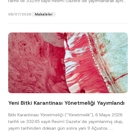
tarihli ve 33299 sayılı Resmî Gazete’de yayımlanarak aynı
gün yürürlüğe...
[Devamını Oku]
08/07/2026
Makaleler
T
Ad
*
e
l
Yeni Bitki Karantinası Yönetmeliği Yayımlandı
e
f
Soyad
*
o
Bitki Karantinası Yönetmeliği (“Yönetmelik”), 6 Mayıs 2026
n
tarihli ve 33245 sayılı Resmî Gazete’de yayımlanmış olup,
*
P
yayım tarihinden doksan gün sonra yani 9 Ağustos...
Firma
o
[Devamını Oku]
z