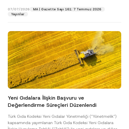
p
işlenmesine izin veriyorum.
y
gıdalara...
[Devamını Oku]
r
N
07/07/2026
o
MA | Gazette Sayı 161: 7 Temmuz 2026
o
GÖNDER
v
Yayınlar
t
e
i
*
c
e
*
Yeni Gıdalara İlişkin Başvuru ve
Değerlendirme Süreçleri Düzenlendi
Türk Gıda Kodeksi Yeni Gıdalar Yönetmeliği (“Yönetmelik”)
kapsamında yayımlanan Türk Gıda Kodeksi Yeni Gıdalara