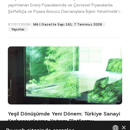
yayımlanan Enerji Piyasalarında ve Çevresel Piyasalarda
Şeffaflığa ve Piyasa Bozucu Davranışlara İlişkin Yönetmelik’in
(“Yönetmelik”)...
[Devamını Oku]
07/07/2026
MA | Gazette Sayı 161: 7 Temmuz 2026
Yayınlar
Yeşil Dönüşümde Yeni Dönem: Türkiye Sanayi
Karbonsuzlaşma Yatırım Platformu
×
Oluşturuldu