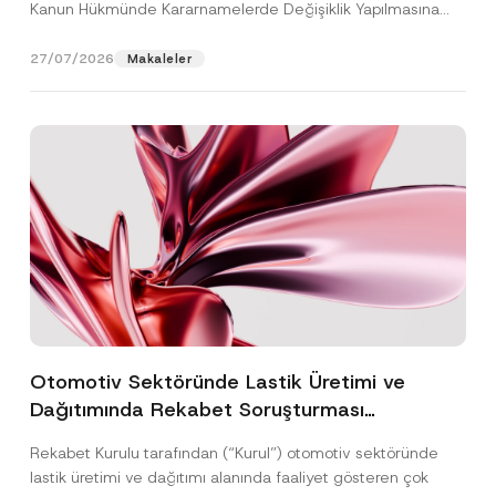
Kanun Hükmünde Kararnamelerde Değişiklik Yapılmasına
Dair...
[Devamını Oku]
27/07/2026
Makaleler
Otomotiv Sektöründe Lastik Üretimi ve
Dağıtımında Rekabet Soruşturması
Sonuçlandı: Toplam 3,6 Milyar TL İdari Para
Rekabet Kurulu tarafından (“Kurul”) otomotiv sektöründe
Cezasına Hükmedilmiştir
lastik üretimi ve dağıtımı alanında faaliyet gösteren çok