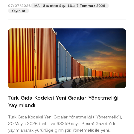
i
07/07/2026
MA | Gazette Sayı 161: 7 Temmuz 2026
s
Yayınlar
Pozisyon
y
o
n
E-Posta Adresi
*
Telefon Numarası
*
Konu
*
Türk Gıda Kodeksi Yeni Gıdalar Yönetmeliği
Yayımlandı
Bu iletişim formu aracılığıyla sağlanan kişisel
P
r
verilerle ilgili
aydınlatma metni
ni okudum ve
Türk Gıda Kodeksi Yeni Gıdalar Yönetmeliği (“Yönetmelik“),
i
anladım.
v
20 Mayıs 2026 tarihli ve 33259 sayılı Resmî Gazete’de
Bu iletişim formunu göndererek,
aydınlatma
A
a
yayımlanarak yürürlüğe girmiştir. Yönetmelik ile yeni
p
metni
nde açıklanan şekilde kişisel verilerimin
c