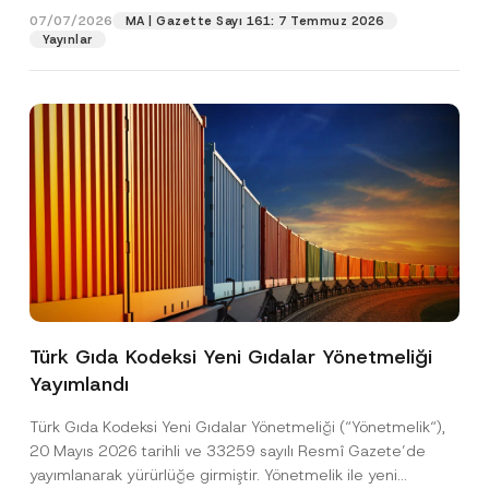
07/07/2026
MA | Gazette Sayı 161: 7 Temmuz 2026
Yayınlar
Pozisyon
E-Posta Adresi
*
Telefon Numarası
*
Konu
*
Türk Gıda Kodeksi Yeni Gıdalar Yönetmeliği
Yayımlandı
Bu iletişim formu aracılığıyla sağlanan kişisel
P
r
verilerle ilgili
aydınlatma metni
ni okudum ve
Türk Gıda Kodeksi Yeni Gıdalar Yönetmeliği (“Yönetmelik“),
i
anladım.
v
K
20 Mayıs 2026 tarihli ve 33259 sayılı Resmî Gazete’de
Bu iletişim formunu göndererek,
aydınlatma
A
a
o
yayımlanarak yürürlüğe girmiştir. Yönetmelik ile yeni
p
metni
nde açıklanan şekilde kişisel verilerimin
c
n