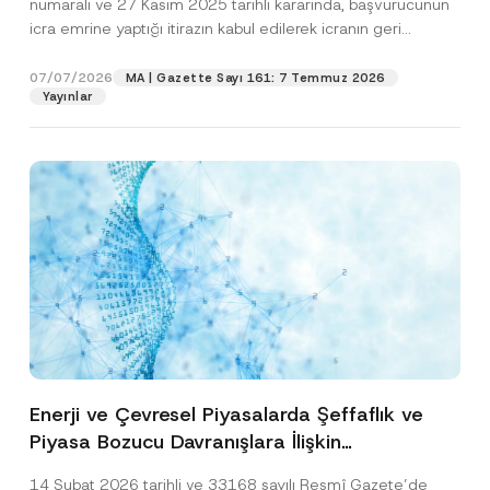
numaralı ve 27 Kasım 2025 tarihli kararında, başvurucunun
icra emrine yaptığı itirazın kabul edilerek icranın geri
bırakılmasına karar...
[Devamını Oku]
07/07/2026
MA | Gazette Sayı 161: 7 Temmuz 2026
Yayınlar
Enerji ve Çevresel Piyasalarda Şeffaflık ve
Piyasa Bozucu Davranışlara İlişkin
Yönetmelik’in Yürürlük Tarihi Ertelendi
14 Şubat 2026 tarihli ve 33168 sayılı Resmî Gazete’de