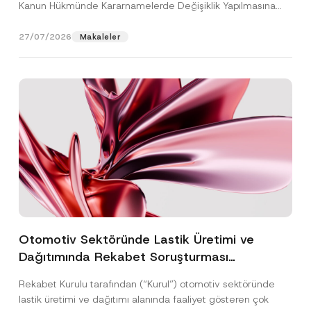
Kanun Hükmünde Kararnamelerde Değişiklik Yapılmasına
Dair...
[Devamını Oku]
27/07/2026
Makaleler
Otomotiv Sektöründe Lastik Üretimi ve
Dağıtımında Rekabet Soruşturması
Sonuçlandı: Toplam 3,6 Milyar TL İdari Para
Rekabet Kurulu tarafından (“Kurul”) otomotiv sektöründe
Cezasına Hükmedilmiştir
lastik üretimi ve dağıtımı alanında faaliyet gösteren çok