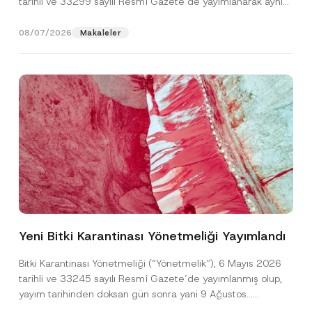
tarihli ve 33299 sayılı Resmî Gazete’de yayımlanarak aynı
gün yürürlüğe...
[Devamını Oku]
08/07/2026
Makaleler
Ad
*
Yeni Bitki Karantinası Yönetmeliği Yayımlandı
Soyad
*
Bitki Karantinası Yönetmeliği (“Yönetmelik”), 6 Mayıs 2026
tarihli ve 33245 sayılı Resmî Gazete’de yayımlanmış olup,
yayım tarihinden doksan gün sonra yani 9 Ağustos...
Firma
[Devamını Oku]