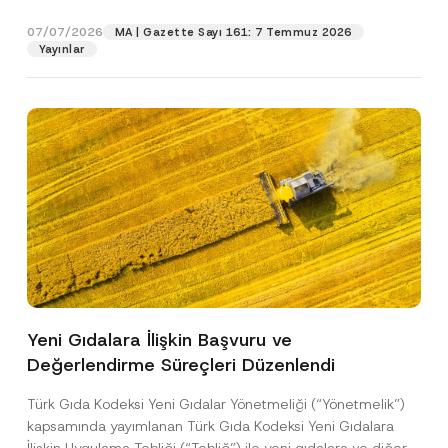
p
işlenmesine izin veriyorum.
y
gıdalara...
[Devamını Oku]
u
r
N
*
07/07/2026
o
MA | Gazette Sayı 161: 7 Temmuz 2026
o
K
GÖNDER
v
Yayınlar
t
o
e
i
n
*
c
u
e
*
Yeni Gıdalara İlişkin Başvuru ve
Değerlendirme Süreçleri Düzenlendi
Türk Gıda Kodeksi Yeni Gıdalar Yönetmeliği (“Yönetmelik”)
kapsamında yayımlanan Türk Gıda Kodeksi Yeni Gıdalara