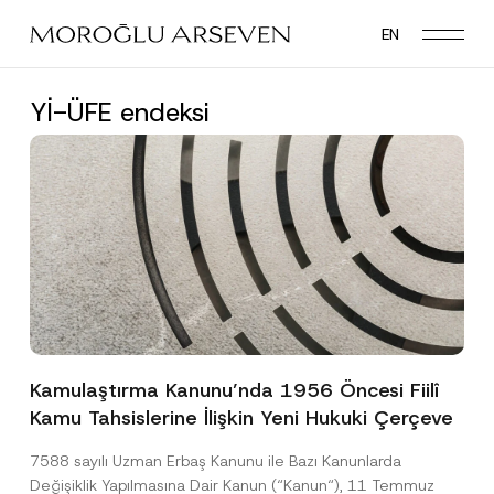
Skip
EN
to
main
content
Yİ-ÜFE endeksi
Kamulaştırma Kanunu’nda 1956 Öncesi Fiilî
Kamu Tahsislerine İlişkin Yeni Hukuki Çerçeve
7588 sayılı Uzman Erbaş Kanunu ile Bazı Kanunlarda
Değişiklik Yapılmasına Dair Kanun (“Kanun“), 11 Temmuz