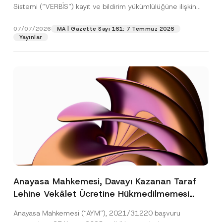
Sistemi (“VERBİS”) kayıt ve bildirim yükümlülüğüne ilişkin
eşikler Kişisel...
[Devamını Oku]
07/07/2026
MA | Gazette Sayı 161: 7 Temmuz 2026
Yayınlar
Anayasa Mahkemesi, Davayı Kazanan Taraf
Lehine Vekâlet Ücretine Hükmedilmemesi
Nedeniyle Mahkemeye Erişim Hakkının İhlal
Anayasa Mahkemesi (“AYM”), 2021/31220 başvuru
Edildiğine Karar Verdi