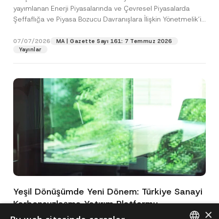
yayımlanan Enerji Piyasalarında ve Çevresel Piyasalarda
Şeffaflığa ve Piyasa Bozucu Davranışlara İlişkin Yönetmelik’in
(“Yönetmelik”)...
[Devamını Oku]
07/07/2026
MA | Gazette Sayı 161: 7 Temmuz 2026
Yayınlar
Yeşil Dönüşümde Yeni Dönem: Türkiye Sanayi
Karbonsuzlaşma Yatırım Platformu
×
Oluşturuldu