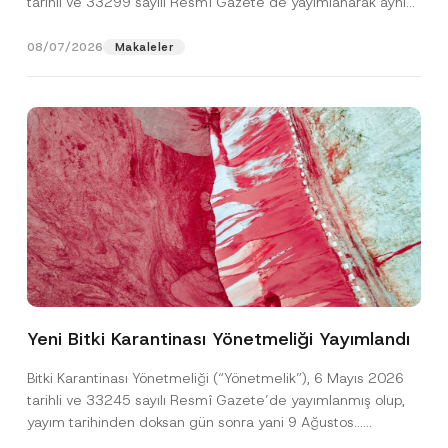
tarihli ve 33299 sayılı Resmî Gazete’de yayımlanarak aynı
gün yürürlüğe...
[Devamını Oku]
08/07/2026
Makaleler
P
Ad
*
r
i
Yeni Bitki Karantinası Yönetmeliği Yayımlandı
v
a
Soyad
*
c
Bitki Karantinası Yönetmeliği (“Yönetmelik”), 6 Mayıs 2026
y
tarihli ve 33245 sayılı Resmî Gazete’de yayımlanmış olup,
N
u
yayım tarihinden doksan gün sonra yani 9 Ağustos...
Firma
m
[Devamını Oku]
a