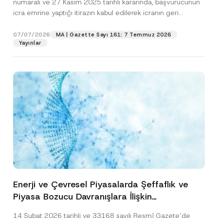
numaralı ve 27 Kasım 2025 tarihli kararında, başvurucunun
icra emrine yaptığı itirazın kabul edilerek icranın geri
bırakılmasına karar...
[Devamını Oku]
07/07/2026
MA | Gazette Sayı 161: 7 Temmuz 2026
Yayınlar
Enerji ve Çevresel Piyasalarda Şeffaflık ve
Piyasa Bozucu Davranışlara İlişkin
Yönetmelik’in Yürürlük Tarihi Ertelendi
14 Şubat 2026 tarihli ve 33168 sayılı Resmî Gazete’de