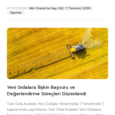
p
işlenmesine izin veriyorum.
y
gıdalara...
[Devamını Oku]
r
N
07/07/2026
o
MA | Gazette Sayı 161: 7 Temmuz 2026
o
GÖNDER
v
Yayınlar
t
e
i
*
c
e
*
Yeni Gıdalara İlişkin Başvuru ve
Değerlendirme Süreçleri Düzenlendi
Türk Gıda Kodeksi Yeni Gıdalar Yönetmeliği (“Yönetmelik”)
kapsamında yayımlanan Türk Gıda Kodeksi Yeni Gıdalara