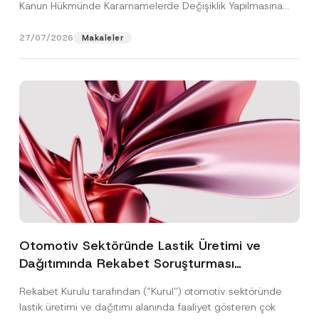
Kanun Hükmünde Kararnamelerde Değişiklik Yapılmasına
Dair...
[Devamını Oku]
27/07/2026
Makaleler
Otomotiv Sektöründe Lastik Üretimi ve
Dağıtımında Rekabet Soruşturması
Sonuçlandı: Toplam 3,6 Milyar TL İdari Para
Rekabet Kurulu tarafından (“Kurul”) otomotiv sektöründe
Cezasına Hükmedilmiştir
lastik üretimi ve dağıtımı alanında faaliyet gösteren çok