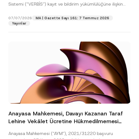
Sistemi (“VERBİS”) kayıt ve bildirim yükümlülüğüne ilişkin
eşikler Kişisel...
[Devamını Oku]
07/07/2026
MA | Gazette Sayı 161: 7 Temmuz 2026
Yayınlar
Anayasa Mahkemesi, Davayı Kazanan Taraf
Lehine Vekâlet Ücretine Hükmedilmemesi
Nedeniyle Mahkemeye Erişim Hakkının İhlal
Anayasa Mahkemesi (“AYM”), 2021/31220 başvuru
Edildiğine Karar Verdi