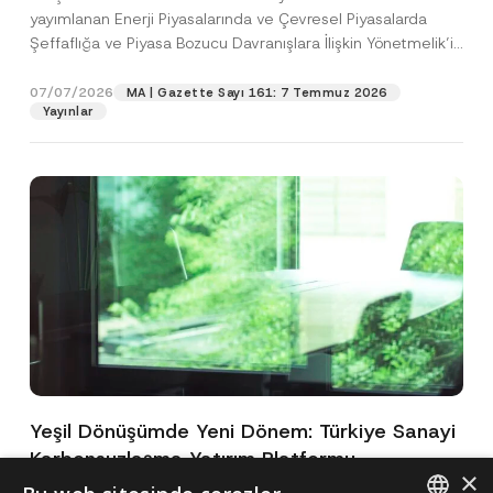
yayımlanan Enerji Piyasalarında ve Çevresel Piyasalarda
Şeffaflığa ve Piyasa Bozucu Davranışlara İlişkin Yönetmelik’in
(“Yönetmelik”)...
[Devamını Oku]
07/07/2026
MA | Gazette Sayı 161: 7 Temmuz 2026
Yayınlar
Yeşil Dönüşümde Yeni Dönem: Türkiye Sanayi
Karbonsuzlaşma Yatırım Platformu
×
Oluşturuldu