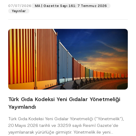
r
07/07/2026
MA | Gazette Sayı 161: 7 Temmuz 2026
a
Yayınlar
Pozisyon
s
ı
*
E-Posta Adresi
*
Telefon Numarası
*
Konu
*
Türk Gıda Kodeksi Yeni Gıdalar Yönetmeliği
Yayımlandı
Bu iletişim formu aracılığıyla sağlanan kişisel
P
r
verilerle ilgili
aydınlatma metni
ni okudum ve
Türk Gıda Kodeksi Yeni Gıdalar Yönetmeliği (“Yönetmelik“),
i
anladım.
v
20 Mayıs 2026 tarihli ve 33259 sayılı Resmî Gazete’de
Bu iletişim formunu göndererek,
aydınlatma
A
a
yayımlanarak yürürlüğe girmiştir. Yönetmelik ile yeni
p
metni
nde açıklanan şekilde kişisel verilerimin
c