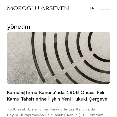
Skip
EN
to
main
content
yönetim
Kamulaştırma Kanunu’nda 1956 Öncesi Fiilî
Kamu Tahsislerine İlişkin Yeni Hukuki Çerçeve
7588 sayılı Uzman Erbaş Kanunu ile Bazı Kanunlarda
Değişiklik Yapılmasına Dair Kanun (“Kanun“), 11 Temmuz