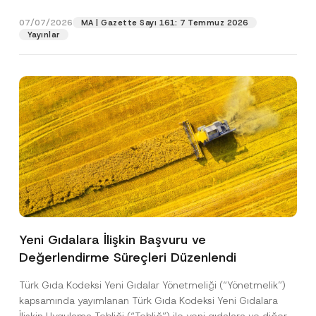
p
işlenmesine izin veriyorum.
y
gıdalara...
[Devamını Oku]
r
N
07/07/2026
o
MA | Gazette Sayı 161: 7 Temmuz 2026
o
GÖNDER
v
Yayınlar
t
e
i
*
c
e
*
Yeni Gıdalara İlişkin Başvuru ve
Değerlendirme Süreçleri Düzenlendi
Türk Gıda Kodeksi Yeni Gıdalar Yönetmeliği (“Yönetmelik”)
kapsamında yayımlanan Türk Gıda Kodeksi Yeni Gıdalara