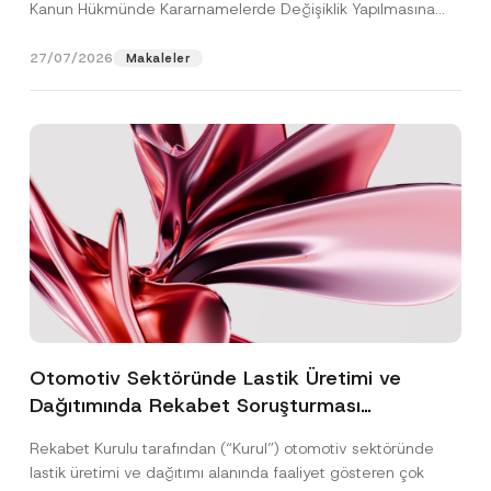
Kanun Hükmünde Kararnamelerde Değişiklik Yapılmasına
Dair...
[Devamını Oku]
27/07/2026
Makaleler
Otomotiv Sektöründe Lastik Üretimi ve
Dağıtımında Rekabet Soruşturması
Sonuçlandı: Toplam 3,6 Milyar TL İdari Para
Rekabet Kurulu tarafından (“Kurul”) otomotiv sektöründe
Cezasına Hükmedilmiştir
lastik üretimi ve dağıtımı alanında faaliyet gösteren çok