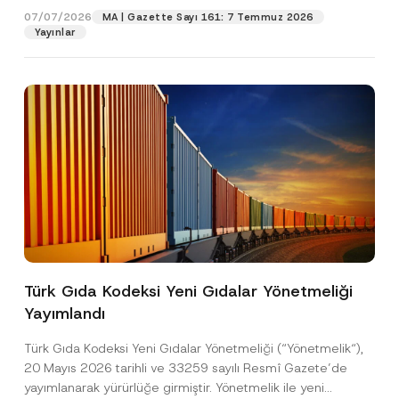
P
07/07/2026
MA | Gazette Sayı 161: 7 Temmuz 2026
r
Yayınlar
Pozisyon
i
v
a
c
E-Posta Adresi
*
y
Telefon Numarası
*
Konu
*
Türk Gıda Kodeksi Yeni Gıdalar Yönetmeliği
Yayımlandı
Bu iletişim formu aracılığıyla sağlanan kişisel
P
r
verilerle ilgili
aydınlatma metni
ni okudum ve
Türk Gıda Kodeksi Yeni Gıdalar Yönetmeliği (“Yönetmelik“),
i
anladım.
v
20 Mayıs 2026 tarihli ve 33259 sayılı Resmî Gazete’de
Bu iletişim formunu göndererek,
aydınlatma
A
a
yayımlanarak yürürlüğe girmiştir. Yönetmelik ile yeni
p
metni
nde açıklanan şekilde kişisel verilerimin
c