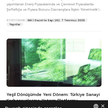
yayımlanan Enerji Piyasalarında ve Çevresel Piyasalarda
Şeffaflığa ve Piyasa Bozucu Davranışlara İlişkin Yönetmelik’in
(“Yönetmelik”)...
[Devamını Oku]
07/07/2026
MA | Gazette Sayı 161: 7 Temmuz 2026
Yayınlar
Yeşil Dönüşümde Yeni Dönem: Türkiye Sanayi
Karbonsuzlaşma Yatırım Platformu
×
Oluşturuldu