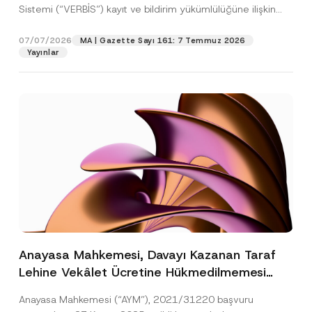
Sistemi (“VERBİS”) kayıt ve bildirim yükümlülüğüne ilişkin
eşikler Kişisel...
[Devamını Oku]
07/07/2026
MA | Gazette Sayı 161: 7 Temmuz 2026
Yayınlar
Anayasa Mahkemesi, Davayı Kazanan Taraf
Lehine Vekâlet Ücretine Hükmedilmemesi
Nedeniyle Mahkemeye Erişim Hakkının İhlal
Anayasa Mahkemesi (“AYM”), 2021/31220 başvuru
Edildiğine Karar Verdi