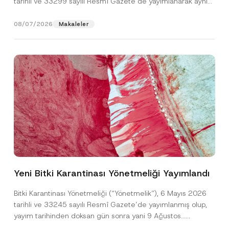
tarihli ve 33299 sayılı Resmî Gazete’de yayımlanarak aynı
gün yürürlüğe...
[Devamını Oku]
08/07/2026
Makaleler
P
Ad
*
r
i
Yeni Bitki Karantinası Yönetmeliği Yayımlandı
v
a
Soyad
*
c
Bitki Karantinası Yönetmeliği (“Yönetmelik”), 6 Mayıs 2026
y
tarihli ve 33245 sayılı Resmî Gazete’de yayımlanmış olup,
K
o
yayım tarihinden doksan gün sonra yani 9 Ağustos...
Firma
n
[Devamını Oku]
u