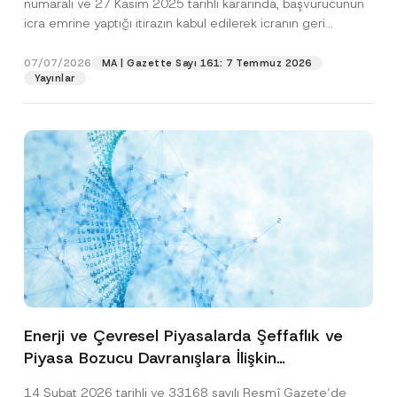
numaralı ve 27 Kasım 2025 tarihli kararında, başvurucunun
icra emrine yaptığı itirazın kabul edilerek icranın geri
bırakılmasına karar...
[Devamını Oku]
07/07/2026
MA | Gazette Sayı 161: 7 Temmuz 2026
Yayınlar
Enerji ve Çevresel Piyasalarda Şeffaflık ve
Piyasa Bozucu Davranışlara İlişkin
Yönetmelik’in Yürürlük Tarihi Ertelendi
14 Şubat 2026 tarihli ve 33168 sayılı Resmî Gazete’de