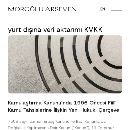
Skip
EN
to
main
content
yurt dışına veri aktarımı KVKK
Kamulaştırma Kanunu’nda 1956 Öncesi Fiilî
Kamu Tahsislerine İlişkin Yeni Hukuki Çerçeve
7588 sayılı Uzman Erbaş Kanunu ile Bazı Kanunlarda
Değişiklik Yapılmasına Dair Kanun (“Kanun“), 11 Temmuz