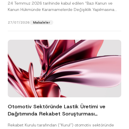
24 Temmuz 2026 tarihinde kabul edilen “Bazı Kanun ve
Kanun Hükmünde Kararnamelerde Değişiklik Yapılmasına
Dair...
[Devamını Oku]
27/07/2026
Makaleler
Otomotiv Sektöründe Lastik Üretimi ve
Dağıtımında Rekabet Soruşturması
Sonuçlandı: Toplam 3,6 Milyar TL İdari Para
Rekabet Kurulu tarafından (“Kurul”) otomotiv sektöründe
Cezasına Hükmedilmiştir