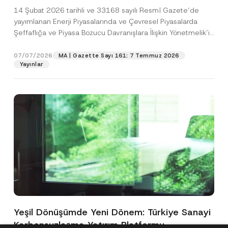
Yönetmelik’in Yürürlük Tarihi Ertelendi
14 Şubat 2026 tarihli ve 33168 sayılı Resmî Gazete’de
yayımlanan Enerji Piyasalarında ve Çevresel Piyasalarda
Şeffaflığa ve Piyasa Bozucu Davranışlara İlişkin Yönetmelik’in
(“Yönetmelik”)...
[Devamını Oku]
07/07/2026
MA | Gazette Sayı 161: 7 Temmuz 2026
Yayınlar
Yeşil Dönüşümde Yeni Dönem: Türkiye Sanayi
Karbonsuzlaşma Yatırım Platformu