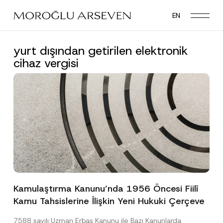
Skip
EN
to
main
content
yurt dışından getirilen elektronik
cihaz vergisi
Kamulaştırma Kanunu’nda 1956 Öncesi Fiilî
Kamu Tahsislerine İlişkin Yeni Hukuki Çerçeve
7588 sayılı Uzman Erbaş Kanunu ile Bazı Kanunlarda