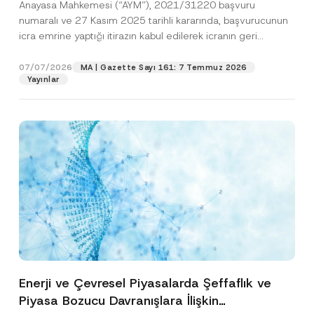
Anayasa Mahkemesi (“AYM”), 2021/31220 başvuru
Edildiğine Karar Verdi
numaralı ve 27 Kasım 2025 tarihli kararında, başvurucunun
icra emrine yaptığı itirazın kabul edilerek icranın geri
bırakılmasına karar...
[Devamını Oku]
07/07/2026
MA | Gazette Sayı 161: 7 Temmuz 2026
Yayınlar
Enerji ve Çevresel Piyasalarda Şeffaflık ve
Piyasa Bozucu Davranışlara İlişkin