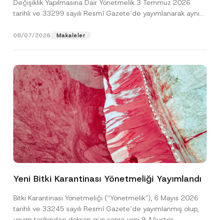
Değişiklik Yapılmasına Dair Yönetmelik 3 Temmuz 2026
tarihli ve 33299 sayılı Resmî Gazete’de yayımlanarak aynı
gün yürürlüğe...
[Devamını Oku]
08/07/2026
Makaleler
A
Ad
*
d
r
e
Yeni Bitki Karantinası Yönetmeliği Yayımlandı
s
Soyad
*
i
A
Bitki Karantinası Yönetmeliği (“Yönetmelik”), 6 Mayıs 2026
d
tarihli ve 33245 sayılı Resmî Gazete’de yayımlanmış olup,
r
Firma
e
yayım tarihinden doksan gün sonra yani 9 Ağustos...