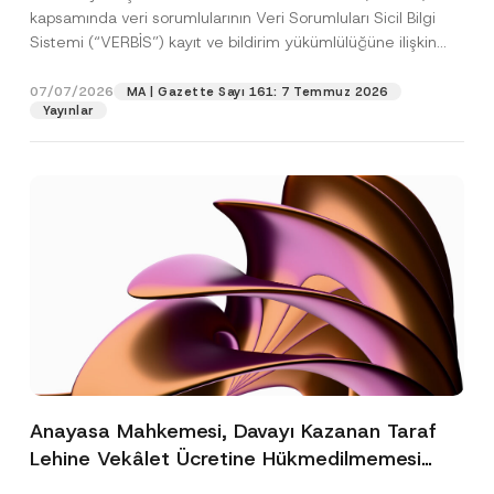
kapsamında veri sorumlularının Veri Sorumluları Sicil Bilgi
Sistemi (“VERBİS”) kayıt ve bildirim yükümlülüğüne ilişkin
eşikler Kişisel...
[Devamını Oku]
07/07/2026
MA | Gazette Sayı 161: 7 Temmuz 2026
Yayınlar
Anayasa Mahkemesi, Davayı Kazanan Taraf
Lehine Vekâlet Ücretine Hükmedilmemesi
Nedeniyle Mahkemeye Erişim Hakkının İhlal