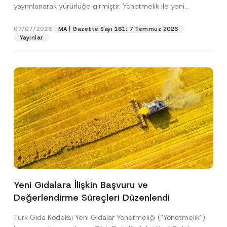
c
yayımlanarak yürürlüğe girmiştir. Yönetmelik ile yeni
p
işlenmesine izin veriyorum.
y
r
gıdalara...
[Devamını Oku]
N
o
o
07/07/2026
MA | Gazette Sayı 161: 7 Temmuz 2026
GÖNDER
v
t
Yayınlar
e
i
*
c
e
*
Yeni Gıdalara İlişkin Başvuru ve
Değerlendirme Süreçleri Düzenlendi
Türk Gıda Kodeksi Yeni Gıdalar Yönetmeliği (“Yönetmelik”)