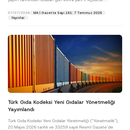
s
[Devamını Oku]
i
P
07/07/2026
MA | Gazette Sayı 161: 7 Temmuz 2026
Pozisyon
o
Yayınlar
z
i
s
E-Posta Adresi
*
y
o
n
Telefon Numarası
*
Konu
*
Türk Gıda Kodeksi Yeni Gıdalar Yönetmeliği
Yayımlandı
Bu iletişim formu aracılığıyla sağlanan kişisel
P
r
verilerle ilgili
aydınlatma metni
ni okudum ve
i
anladım.
Türk Gıda Kodeksi Yeni Gıdalar Yönetmeliği (“Yönetmelik“),
v
Bu iletişim formunu göndererek,
aydınlatma
A
20 Mayıs 2026 tarihli ve 33259 sayılı Resmî Gazete’de
a
p
metni
nde açıklanan şekilde kişisel verilerimin