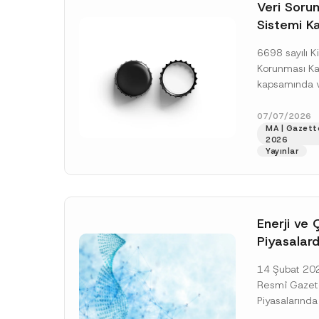
o
Veri Soruml
*
t
Sistemi Ka
i
c
Yükümlülüğ
e
6698 sayılı Ki
*
Uzatımı
Korunması K
kapsamında ve
Sorumluları Si
(“VERBİS”) kay
07/07/2026
MA | Gazett
yükümlülüğüne 
2026
[Devamını O
Yayınlar
Enerji ve 
Piyasalard
Piyasa Bo
14 Şubat 2026
İlişkin Yö
Resmî Gazete
Tarihi Ert
Piyasalarında
Şeffaflığa ve