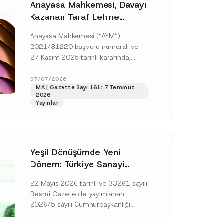
Anayasa Mahkemesi, Davayı
Kazanan Taraf Lehine
Vekâlet Ücretine
Anayasa Mahkemesi (“AYM”),
Hükmedilmemesi Nedeniyle
2021/31220 başvuru numaralı ve
Mahkemeye Erişim Hakkının
27 Kasım 2025 tarihli kararında,
İhlal Edildiğine Karar Verdi
başvurucunun icra emrine yaptığı
itirazın kabul edilerek icranın geri
07/07/2026
MA | Gazette Sayı 161: 7 Temmuz
bırakılmasına karar...
[Devamını Oku]
2026
Yayınlar
Yeşil Dönüşümde Yeni
Dönem: Türkiye Sanayi
Karbonsuzlaşma Yatırım
22 Mayıs 2026 tarihli ve 33261 sayılı
Platformu Oluşturuldu
Resmî Gazete’de yayımlanan
2026/5 sayılı Cumhurbaşkanlığı
Genelgesi (“Genelge”) kapsamında