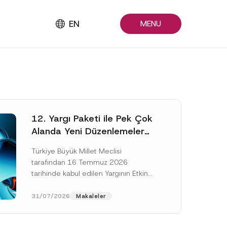
EN
MENU
12. Yargı Paketi ile Pek Çok
Alanda Yeni Düzenlemeler
Yapıldı
Türkiye Büyük Millet Meclisi
tarafından 16 Temmuz 2026
tarihinde kabul edilen Yargının Etkin
ve Verimli İşlemesine Yönelik Bazı
Kanunlarda Değişiklik Yapılmasına
31/07/2026
Makaleler
Dair Kanun...
[Devamını Oku]