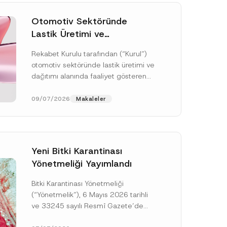
Otomotiv Sektöründe
Lastik Üretimi ve
Dağıtımında Rekabet
Rekabet Kurulu tarafından (“Kurul”)
Soruşturması Sonuçlandı:
otomotiv sektöründe lastik üretimi ve
Toplam 3,6 Milyar TL İdari
dağıtımı alanında faaliyet gösteren
Para Cezasına
çok sayıda teşebbüsün 4054 sayılı
Hükmedilmiştir
Rekabetin Korunması Hakkında
09/07/2026
Makaleler
Kanun’un (“4054...
[Devamını Oku]
Yeni Bitki Karantinası
Yönetmeliği Yayımlandı
Bitki Karantinası Yönetmeliği
*
*
(“Yönetmelik”), 6 Mayıs 2026 tarihli
A
ve 33245 sayılı Resmî Gazete’de
d
yayımlanmış olup, yayım tarihinden