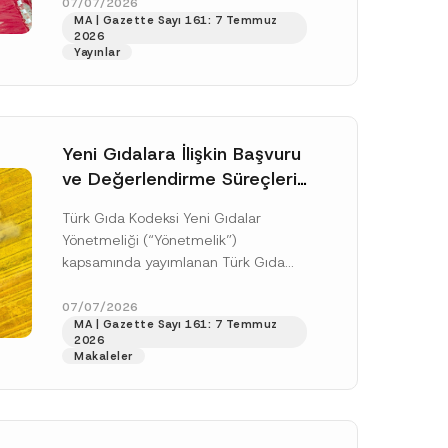
doksan gün sonra yani 9 Ağustos...
07/07/2026
MA | Gazette Sayı 161: 7 Temmuz
[Devamını Oku]
2026
Yayınlar
Yeni Gıdalara İlişkin Başvuru
ve Değerlendirme Süreçleri
Düzenlendi
Türk Gıda Kodeksi Yeni Gıdalar
Yönetmeliği (“Yönetmelik”)
kapsamında yayımlanan Türk Gıda
Kodeksi Yeni Gıdalara İlişkin
Uygulama Tebliği (“Tebliğ”) ile yeni
07/07/2026
.
MA | Gazette Sayı 161: 7 Temmuz
gıdalara ve diğer...
[Devamını Oku]
sine izin veriyorum.
2026
Makaleler