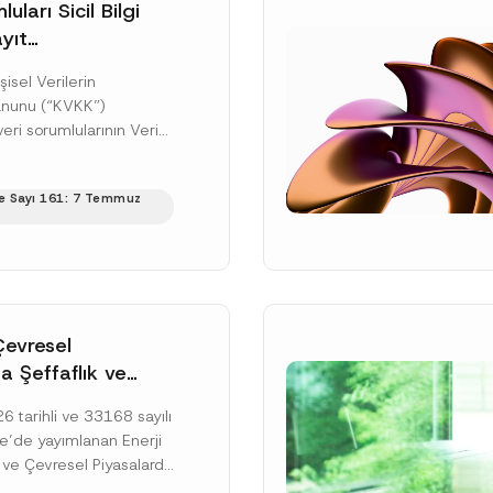
uları Sicil Bilgi
yıt
üne İlişkin Süre
şisel Verilerin
anunu (“KVKK”)
ri sorumlularının Veri
cil Bilgi Sistemi
ıt ve bildirim
e Sayı 161: 7 Temmuz
ilişkin eşikler Kişisel...
ku]
Çevresel
a Şeffaflık ve
zucu Davranışlara
 tarihli ve 33168 sayılı
netmelik’in Yürürlük
’de yayımlanan Enerji
elendi
 ve Çevresel Piyasalarda
 Piyasa Bozucu