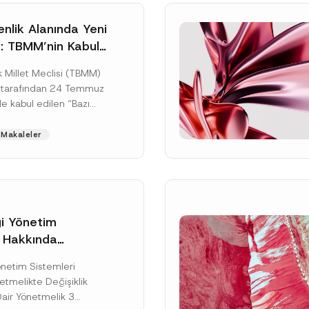
nlik Alanında Yeni
: TBMM’nin Kabul
un Değişikliği
 Millet Meclisi (TBMM)
zete Aşamasında
 tarafından 24 Temmuz
e kabul edilen “Bazı
nun Hükmünde
de Değişiklik
Makaleler
ir...
[Devamını Oku]
gi Yönetim
i Hakkında
kte Değişiklik
Soyad
*
Yönetim Sistemleri
na Dair Yönetmelik
tmelikte Değişiklik
ı
Dair Yönetmelik 3