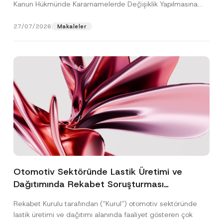
Kanun Hükmünde Kararnamelerde Değişiklik Yapılmasına
Dair...
[Devamını Oku]
27/07/2026
Makaleler
Otomotiv Sektöründe Lastik Üretimi ve
Dağıtımında Rekabet Soruşturması
Sonuçlandı: Toplam 3,6 Milyar TL İdari Para
Rekabet Kurulu tarafından (“Kurul”) otomotiv sektöründe
Cezasına Hükmedilmiştir
lastik üretimi ve dağıtımı alanında faaliyet gösteren çok