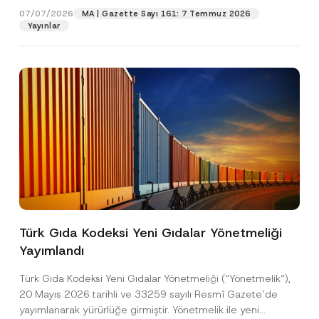
07/07/2026
MA | Gazette Sayı 161: 7 Temmuz 2026
Yayınlar
Pozisyon
E-Posta Adresi
*
Telefon Numarası
*
Konu
*
Türk Gıda Kodeksi Yeni Gıdalar Yönetmeliği
Yayımlandı
Bu iletişim formu aracılığıyla sağlanan kişisel
P
r
verilerle ilgili
aydınlatma metni
ni okudum ve
Türk Gıda Kodeksi Yeni Gıdalar Yönetmeliği (“Yönetmelik“),
i
anladım.
v
*
20 Mayıs 2026 tarihli ve 33259 sayılı Resmî Gazete’de
Bu iletişim formunu göndererek,
aydınlatma
A
a
*
yayımlanarak yürürlüğe girmiştir. Yönetmelik ile yeni
p
metni
nde açıklanan şekilde kişisel verilerimin
c
F