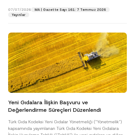
p
işlenmesine izin veriyorum.
y
gıdalara...
[Devamını Oku]
i
r
N
r
07/07/2026
o
MA | Gazette Sayı 161: 7 Temmuz 2026
o
m
GÖNDER
v
Yayınlar
t
a
e
i
*
c
e
*
Yeni Gıdalara İlişkin Başvuru ve
Değerlendirme Süreçleri Düzenlendi
Türk Gıda Kodeksi Yeni Gıdalar Yönetmeliği (“Yönetmelik”)
kapsamında yayımlanan Türk Gıda Kodeksi Yeni Gıdalara