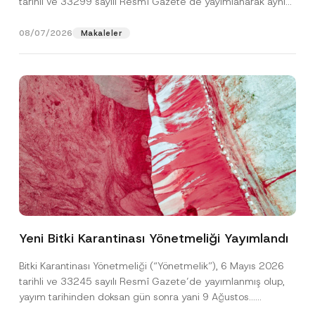
tarihli ve 33299 sayılı Resmî Gazete’de yayımlanarak aynı
gün yürürlüğe...
[Devamını Oku]
08/07/2026
Makaleler
Ad
*
Yeni Bitki Karantinası Yönetmeliği Yayımlandı
Soyad
*
Bitki Karantinası Yönetmeliği (“Yönetmelik”), 6 Mayıs 2026
tarihli ve 33245 sayılı Resmî Gazete’de yayımlanmış olup,
yayım tarihinden doksan gün sonra yani 9 Ağustos...
Firma
[Devamını Oku]