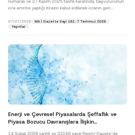
numaralı ve 27 Kasım 2025 tarihli kararında, başvurucunun
icra emrine yaptığı itirazın kabul edilerek icranın geri
bırakılmasına karar...
[Devamını Oku]
07/07/2026
MA | Gazette Sayı 161: 7 Temmuz 2026
Yayınlar
Enerji ve Çevresel Piyasalarda Şeffaflık ve
Piyasa Bozucu Davranışlara İlişkin
Yönetmelik’in Yürürlük Tarihi Ertelendi
14 Şubat 2026 tarihli ve 33168 sayılı Resmî Gazete’de