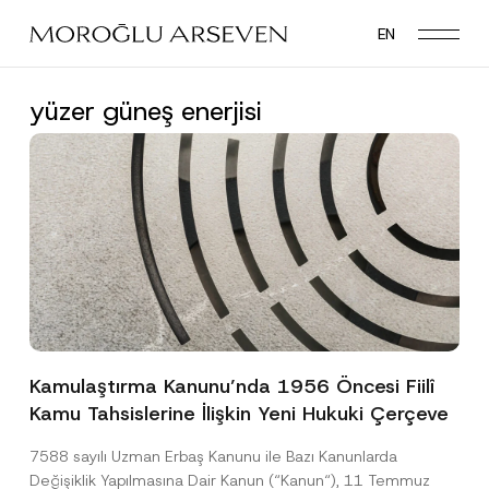
Skip
EN
to
main
content
yüzer güneş enerjisi
Kamulaştırma Kanunu’nda 1956 Öncesi Fiilî
Kamu Tahsislerine İlişkin Yeni Hukuki Çerçeve
7588 sayılı Uzman Erbaş Kanunu ile Bazı Kanunlarda
Değişiklik Yapılmasına Dair Kanun (“Kanun“), 11 Temmuz