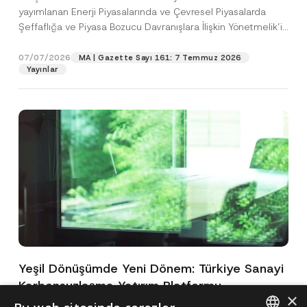
yayımlanan Enerji Piyasalarında ve Çevresel Piyasalarda
Şeffaflığa ve Piyasa Bozucu Davranışlara İlişkin Yönetmelik’in
(“Yönetmelik”)...
[Devamını Oku]
07/07/2026
MA | Gazette Sayı 161: 7 Temmuz 2026
Yayınlar
Yeşil Dönüşümde Yeni Dönem: Türkiye Sanayi
Karbonsuzlaşma Yatırım Platformu
×
Oluşturuldu