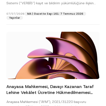
Sistemi (“VERBİS”) kayıt ve bildirim yükümlülüğüne ilişkin
eşikler Kişisel...
[Devamını Oku]
07/07/2026
MA | Gazette Sayı 161: 7 Temmuz 2026
Yayınlar
Anayasa Mahkemesi, Davayı Kazanan Taraf
Lehine Vekâlet Ücretine Hükmedilmemesi
Nedeniyle Mahkemeye Erişim Hakkının İhlal
Anayasa Mahkemesi (“AYM”), 2021/31220 başvuru
Edildiğine Karar Verdi