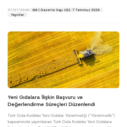
d
gıdalara...
[Devamını Oku]
S
07/07/2026
MA | Gazette Sayı 161: 7 Temmuz 2026
o
Pozisyon
y
Yayınlar
a
d
E-Posta Adresi
*
Telefon Numarası
*
Konu
*
Yeni Gıdalara İlişkin Başvuru ve
Değerlendirme Süreçleri Düzenlendi
Bu iletişim formu aracılığıyla sağlanan kişisel
P
r
verilerle ilgili
aydınlatma metni
ni okudum ve
i
anladım.
Türk Gıda Kodeksi Yeni Gıdalar Yönetmeliği (“Yönetmelik”)
v
Bu iletişim formunu göndererek,
aydınlatma
A
kapsamında yayımlanan Türk Gıda Kodeksi Yeni Gıdalara
a
p
metni
nde açıklanan şekilde kişisel verilerimin
c