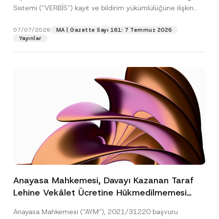
Sistemi (“VERBİS”) kayıt ve bildirim yükümlülüğüne ilişkin
eşikler Kişisel...
[Devamını Oku]
07/07/2026
MA | Gazette Sayı 161: 7 Temmuz 2026
Yayınlar
Anayasa Mahkemesi, Davayı Kazanan Taraf
Lehine Vekâlet Ücretine Hükmedilmemesi
Nedeniyle Mahkemeye Erişim Hakkının İhlal
Anayasa Mahkemesi (“AYM”), 2021/31220 başvuru
Edildiğine Karar Verdi