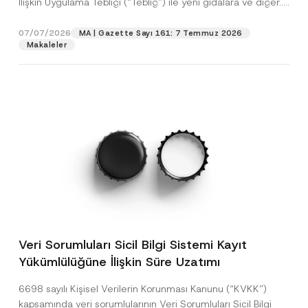
İlişkin Uygulama Tebliği (“Tebliğ”) ile yeni gıdalara ve diğer...
p
işlenmesine izin veriyorum.
y
[Devamını Oku]
r
N
o
o
07/07/2026
MA | Gazette Sayı 161: 7 Temmuz 2026
GÖNDER
v
t
Makaleler
e
i
*
c
e
*
Veri Sorumluları Sicil Bilgi Sistemi Kayıt
Yükümlülüğüne İlişkin Süre Uzatımı
6698 sayılı Kişisel Verilerin Korunması Kanunu (“KVKK”)
kapsamında veri sorumlularının Veri Sorumluları Sicil Bilgi