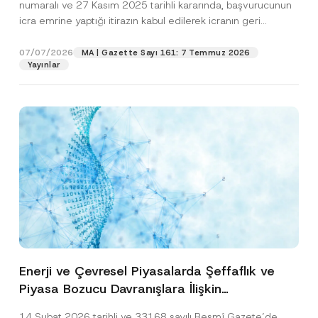
numaralı ve 27 Kasım 2025 tarihli kararında, başvurucunun
icra emrine yaptığı itirazın kabul edilerek icranın geri
bırakılmasına karar...
[Devamını Oku]
07/07/2026
MA | Gazette Sayı 161: 7 Temmuz 2026
Yayınlar
Enerji ve Çevresel Piyasalarda Şeffaflık ve
Piyasa Bozucu Davranışlara İlişkin
Yönetmelik’in Yürürlük Tarihi Ertelendi
14 Şubat 2026 tarihli ve 33168 sayılı Resmî Gazete’de