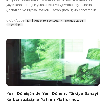
yayımlanan Enerji Piyasalarında ve Çevresel Piyasalarda
Şeffaflığa ve Piyasa Bozucu Davranışlara İlişkin Yönetmelik’in
(“Yönetmelik”)...
[Devamını Oku]
07/07/2026
MA | Gazette Sayı 161: 7 Temmuz 2026
Yayınlar
Yeşil Dönüşümde Yeni Dönem: Türkiye Sanayi
Karbonsuzlaşma Yatırım Platformu
Oluşturuldu