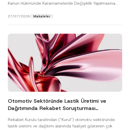
Kanun Hükmünde Kararnamelerde Değişiklik Yapılmasına
Dair...
[Devamını Oku]
27/07/2026
Makaleler
Otomotiv Sektöründe Lastik Üretimi ve
Dağıtımında Rekabet Soruşturması
Sonuçlandı: Toplam 3,6 Milyar TL İdari Para
Rekabet Kurulu tarafından (“Kurul”) otomotiv sektöründe
Cezasına Hükmedilmiştir
lastik üretimi ve dağıtımı alanında faaliyet gösteren çok