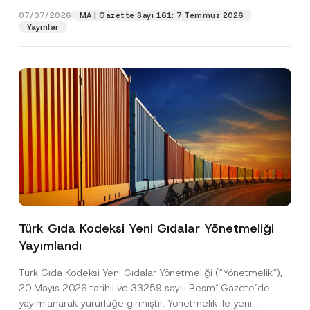
07/07/2026
MA | Gazette Sayı 161: 7 Temmuz 2026
Yayınlar
N
Ad
*
o
Türk Gıda Kodeksi Yeni Gıdalar Yönetmeliği
t
i
Yayımlandı
c
Soyad
*
e
Türk Gıda Kodeksi Yeni Gıdalar Yönetmeliği (“Yönetmelik“),
S
o
20 Mayıs 2026 tarihli ve 33259 sayılı Resmî Gazete’de
y
Firma
yayımlanarak yürürlüğe girmiştir. Yönetmelik ile yeni
a