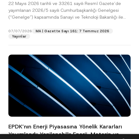
22 Mayıs 2026 tarihli ve 33261 sayılı Resmî Gazete’de
yayımlanan 2026/5 sayılı Cumhurbaşkanlığı Genelgesi
(“Genelge”) kapsamında Sanayi ve Teknoloji Bakanlığı ile
Avrupa İmar...
[Devamını Oku]
07/07/2026
MA | Gazette Sayı 161: 7 Temmuz 2026
Yayınlar
EPDK’nın Enerji Piyasasına Yönelik Kararları
Yayımlandı: Yenilenebilir Enerji, Motorin ve