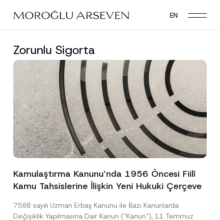
Skip
EN
to
main
content
Zorunlu Sigorta
Kamulaştırma Kanunu’nda 1956 Öncesi Fiilî
Kamu Tahsislerine İlişkin Yeni Hukuki Çerçeve
7588 sayılı Uzman Erbaş Kanunu ile Bazı Kanunlarda
Değişiklik Yapılmasına Dair Kanun (“Kanun“), 11 Temmuz