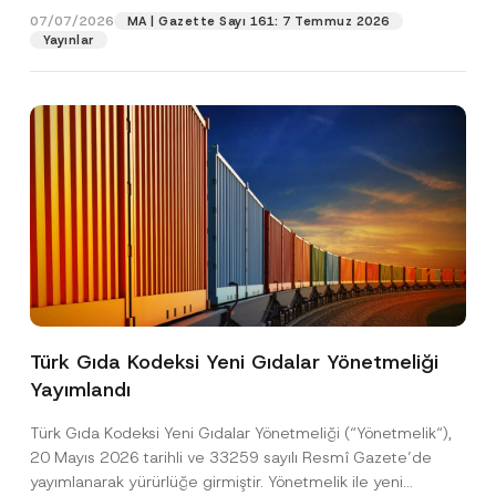
07/07/2026
MA | Gazette Sayı 161: 7 Temmuz 2026
Yayınlar
Pozisyon
E-Posta Adresi
*
Telefon Numarası
*
Konu
*
Türk Gıda Kodeksi Yeni Gıdalar Yönetmeliği
Yayımlandı
Bu iletişim formu aracılığıyla sağlanan kişisel
P
r
verilerle ilgili
aydınlatma metni
ni okudum ve
Türk Gıda Kodeksi Yeni Gıdalar Yönetmeliği (“Yönetmelik“),
i
anladım.
v
20 Mayıs 2026 tarihli ve 33259 sayılı Resmî Gazete’de
Bu iletişim formunu göndererek,
aydınlatma
A
a
yayımlanarak yürürlüğe girmiştir. Yönetmelik ile yeni
p
metni
nde açıklanan şekilde kişisel verilerimin
c