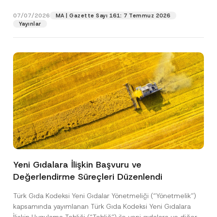
p
işlenmesine izin veriyorum.
y
gıdalara...
[Devamını Oku]
r
N
07/07/2026
o
MA | Gazette Sayı 161: 7 Temmuz 2026
o
GÖNDER
v
Yayınlar
t
e
i
*
c
e
*
Yeni Gıdalara İlişkin Başvuru ve
Değerlendirme Süreçleri Düzenlendi
Türk Gıda Kodeksi Yeni Gıdalar Yönetmeliği (“Yönetmelik”)
kapsamında yayımlanan Türk Gıda Kodeksi Yeni Gıdalara