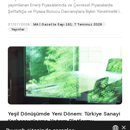
yayımlanan Enerji Piyasalarında ve Çevresel Piyasalarda
Şeffaflığa ve Piyasa Bozucu Davranışlara İlişkin Yönetmelik’in
(“Yönetmelik”)...
[Devamını Oku]
07/07/2026
MA | Gazette Sayı 161: 7 Temmuz 2026
Yayınlar
Yeşil Dönüşümde Yeni Dönem: Türkiye Sanayi
Karbonsuzlaşma Yatırım Platformu
×
Oluşturuldu