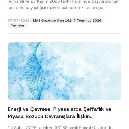
numaralı ve 27 Kasım 2025 tarihli kararında, başvurucunun
icra emrine yaptığı itirazın kabul edilerek icranın geri
bırakılmasına karar...
[Devamını Oku]
07/07/2026
MA | Gazette Sayı 161: 7 Temmuz 2026
Yayınlar
Enerji ve Çevresel Piyasalarda Şeffaflık ve
Piyasa Bozucu Davranışlara İlişkin
Yönetmelik’in Yürürlük Tarihi Ertelendi
14 Şubat 2026 tarihli ve 33168 sayılı Resmî Gazete’de