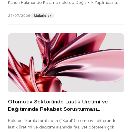
Kanun Hükmünde Kararnamelerde Değişiklik Yapılmasına
Dair...
[Devamını Oku]
27/07/2026
Makaleler
Otomotiv Sektöründe Lastik Üretimi ve
Dağıtımında Rekabet Soruşturması
Sonuçlandı: Toplam 3,6 Milyar TL İdari Para
Rekabet Kurulu tarafından (“Kurul”) otomotiv sektöründe
Cezasına Hükmedilmiştir
lastik üretimi ve dağıtımı alanında faaliyet gösteren çok