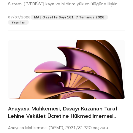
Sistemi (“VERBİS”) kayıt ve bildirim yükümlülüğüne ilişkin
eşikler Kişisel...
[Devamını Oku]
07/07/2026
MA | Gazette Sayı 161: 7 Temmuz 2026
Yayınlar
Anayasa Mahkemesi, Davayı Kazanan Taraf
Lehine Vekâlet Ücretine Hükmedilmemesi
Nedeniyle Mahkemeye Erişim Hakkının İhlal
Anayasa Mahkemesi (“AYM”), 2021/31220 başvuru
Edildiğine Karar Verdi