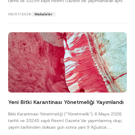
tarihli ve 33299 sayılı Resmî Gazete’de yayımlanarak aynı
gün yürürlüğe...
[Devamını Oku]
08/07/2026
Makaleler
*
Ad
*
*
*
Yeni Bitki Karantinası Yönetmeliği Yayımlandı
Soyad
*
Bitki Karantinası Yönetmeliği (“Yönetmelik”), 6 Mayıs 2026
tarihli ve 33245 sayılı Resmî Gazete’de yayımlanmış olup,
yayım tarihinden doksan gün sonra yani 9 Ağustos...
Firma
[Devamını Oku]