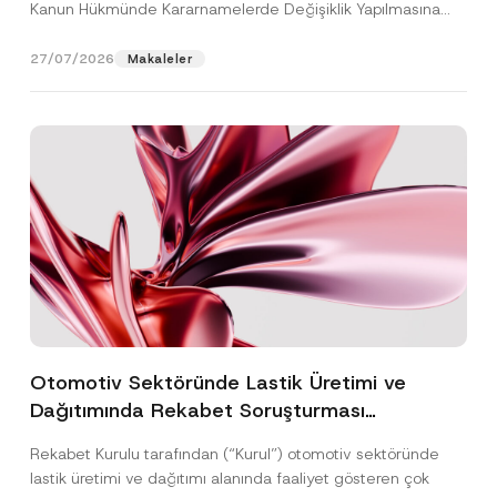
Kanun Hükmünde Kararnamelerde Değişiklik Yapılmasına
Dair...
[Devamını Oku]
27/07/2026
Makaleler
Otomotiv Sektöründe Lastik Üretimi ve
Dağıtımında Rekabet Soruşturması
Sonuçlandı: Toplam 3,6 Milyar TL İdari Para
Rekabet Kurulu tarafından (“Kurul”) otomotiv sektöründe
Cezasına Hükmedilmiştir
lastik üretimi ve dağıtımı alanında faaliyet gösteren çok