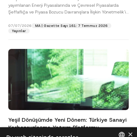
yayımlanan Enerji Piyasalarında ve Çevresel Piyasalarda
Şeffaflığa ve Piyasa Bozucu Davranışlara İlişkin Yönetmelik’in
(“Yönetmelik”)...
[Devamını Oku]
07/07/2026
MA | Gazette Sayı 161: 7 Temmuz 2026
Yayınlar
Yeşil Dönüşümde Yeni Dönem: Türkiye Sanayi
Karbonsuzlaşma Yatırım Platformu
×
Oluşturuldu