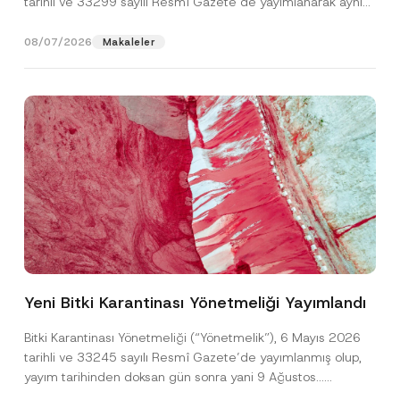
tarihli ve 33299 sayılı Resmî Gazete’de yayımlanarak aynı
gün yürürlüğe...
[Devamını Oku]
08/07/2026
Makaleler
N
Ad
*
o
t
Yeni Bitki Karantinası Yönetmeliği Yayımlandı
i
c
Soyad
*
e
Bitki Karantinası Yönetmeliği (“Yönetmelik”), 6 Mayıs 2026
E
tarihli ve 33245 sayılı Resmî Gazete’de yayımlanmış olup,
-
P
yayım tarihinden doksan gün sonra yani 9 Ağustos...
Firma
o
[Devamını Oku]
s