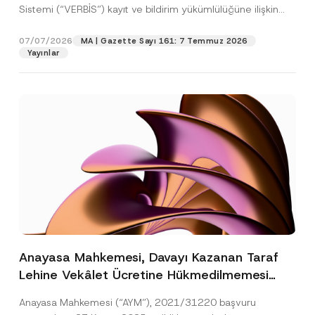
Sistemi (“VERBİS”) kayıt ve bildirim yükümlülüğüne ilişkin
eşikler Kişisel...
[Devamını Oku]
07/07/2026
MA | Gazette Sayı 161: 7 Temmuz 2026
Yayınlar
Anayasa Mahkemesi, Davayı Kazanan Taraf
Lehine Vekâlet Ücretine Hükmedilmemesi
Nedeniyle Mahkemeye Erişim Hakkının İhlal
Anayasa Mahkemesi (“AYM”), 2021/31220 başvuru
Edildiğine Karar Verdi