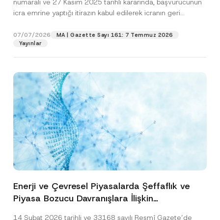
numaralı ve 27 Kasım 2025 tarihli kararında, başvurucunun
icra emrine yaptığı itirazın kabul edilerek icranın geri
bırakılmasına karar...
[Devamını Oku]
07/07/2026
MA | Gazette Sayı 161: 7 Temmuz 2026
Yayınlar
Enerji ve Çevresel Piyasalarda Şeffaflık ve
Piyasa Bozucu Davranışlara İlişkin
Yönetmelik’in Yürürlük Tarihi Ertelendi
14 Şubat 2026 tarihli ve 33168 sayılı Resmî Gazete’de