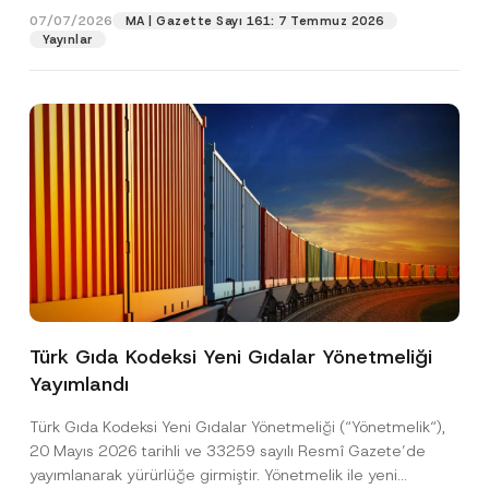
t
07/07/2026
MA | Gazette Sayı 161: 7 Temmuz 2026
a
Yayınlar
Pozisyon
E
-
P
o
E-Posta Adresi
*
s
t
a
Telefon Numarası
*
Konu
*
Türk Gıda Kodeksi Yeni Gıdalar Yönetmeliği
Yayımlandı
Bu iletişim formu aracılığıyla sağlanan kişisel
P
r
verilerle ilgili
aydınlatma metni
ni okudum ve
Türk Gıda Kodeksi Yeni Gıdalar Yönetmeliği (“Yönetmelik“),
i
anladım.
v
20 Mayıs 2026 tarihli ve 33259 sayılı Resmî Gazete’de
Bu iletişim formunu göndererek,
aydınlatma
A
a
yayımlanarak yürürlüğe girmiştir. Yönetmelik ile yeni
p
metni
nde açıklanan şekilde kişisel verilerimin
c