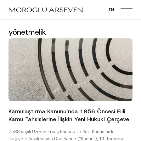
Skip
EN
to
main
content
yönetmelik
Kamulaştırma Kanunu’nda 1956 Öncesi Fiilî
Kamu Tahsislerine İlişkin Yeni Hukuki Çerçeve
7588 sayılı Uzman Erbaş Kanunu ile Bazı Kanunlarda
Değişiklik Yapılmasına Dair Kanun (“Kanun“), 11 Temmuz