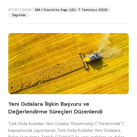
p
işlenmesine izin veriyorum.
y
gıdalara...
[Devamını Oku]
r
N
07/07/2026
o
MA | Gazette Sayı 161: 7 Temmuz 2026
o
GÖNDER
v
Yayınlar
t
e
i
*
c
e
*
Yeni Gıdalara İlişkin Başvuru ve
Değerlendirme Süreçleri Düzenlendi
Türk Gıda Kodeksi Yeni Gıdalar Yönetmeliği (“Yönetmelik”)
kapsamında yayımlanan Türk Gıda Kodeksi Yeni Gıdalara